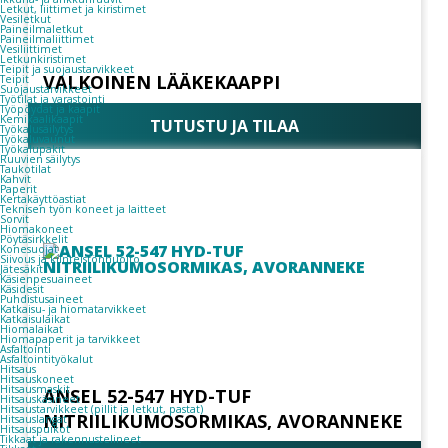
Letkut, liittimet ja kiristimet
Vesiletkut
Paineilmaletkut
Paineilmaliittimet
Vesiliittimet
Letkunkiristimet
Teipit ja suojaustarvikkeet
VALKOINEN LÄÄKEKAAPPI
Teipit
Suojaustarvikkeet
Työtilat ja varastointi
Työpöydät ja kaapit
Kemikaalikaapit
TUTUSTU JA TILAA
Työkalusäilytys
Työkaluvaunut
Työkalupakit
Ruuvien säilytys
Taukotilat
Kahvit
Paperit
Kertakäyttöastiat
Teknisen työn koneet ja laitteet
Sorvit
Hiomakoneet
Pöytäsirkkelit
Konesuojat
Siivous ja kiinteistönhuolto
Jätesäkit
Käsienpesuaineet
Käsidesit
Puhdistusaineet
Katkaisu- ja hiomatarvikkeet
Katkaisulaikat
Hiomalaikat
Hiomapaperit ja tarvikkeet
Asfaltointi
Asfaltointityökalut
Hitsaus
Hitsauskoneet
Hitsausmaskit
ANSEL 52-547 HYD-TUF
Hitsauskäsineet
Hitsaustarvikkeet (pillit ja letkut, pastat)
NITRIILIKUMOSORMIKAS, AVORANNEKE
Hitsauslangat
Hitsauspuikot
Tikkaat ja rakennustelineet