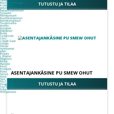
Tikkaat
Monitoimitikkaat
TUTUSTU JA TILAA
A tikkaat
Jatkotikkaat
Rakennustelineet
Työpukit
Painepesurit
Kuumavesipesuri
Kylmävesipesuri
Tuotemerkit
AmPro
Armytek
Blåkläder
Bolle
Cederroth
Clen
Cobalt Gear
Gildan
Hikoki
Hydrowear
Jalas
Knipex
L.Brador
Magnum
Mirka
Paslode
Petzl
Portwest
Ruko
ASENTAJANKÄSINE PU SMEW OHUT
Senco
Sievi
Spit
Tec7
TUTUSTU JA TILAA
Tengtools
Top Swede
Yritys
Yhteystiedot