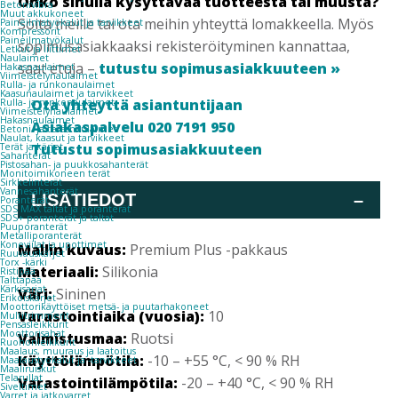
Onko sinulla kysyttävää tuotteesta tai muusta?
Betonivibra
Muut akkukoneet
Soita meille tai ota meihin yhteyttä lomakkeella. Myös
Paineilmatyökalut ja tarvikkeet
Kompressorit
Paineilmatyökalut
sopimusasiakkaaksi rekisteröityminen kannattaa,
Letkut ja liittimet
Naulaimet
saat etuja –
tutustu sopimusasiakkuuteen »
Hakasnaulaimet
Viimeistelynaulaimet
Rulla- ja runkonaulaimet
Kaasunaulaimet ja tarvikkeet
Ota yhteyttä asiantuntijaan
Rulla- ja runkonaulaimet
Viimeistelynaulaimet
Hakasnaulaimet
Asiakaspalvelu 020 7191 950
Betoni- ja teräsnaulaimet
Naulat, kaasut ja tarvikkeet
Tutustu sopimusasiakkuuteen
Terät ja kärjet
Sahanterät
Pistosahan- ja puukkosahanterät
Monitoimikoneen terät
Sirkkelinterät
Vannesahanterät
LISÄTIEDOT
–
Poranterät
SDS MAX taltat ja poranterät
SDS+ poranterät ja taltat
Puuporanterät
Metalliporanterät
Koneviilat ja upottimet
Mallin kuvaus:
Premium Plus -pakkaus
Ruuvauskärjet
Torx -kärki
Materiaali:
Silikonia
Ristipää
Talttapää
Kärkisarjat
Väri:
Sininen
Erikoiskärjet
Moottorikäyttöiset metsä- ja puutarhakoneet
Varastointiaika (vuosia):
10
Multitrimmerit
Pensasleikkurit
Moottorisahat
Valmistusmaa:
Ruotsi
Ruohonleikkurit
Maalaus, muuraus ja laatoitus
Käyttölämpötila:
-10 – +55 °C, < 90 % RH
Maalaustyökalut ja -tarvikkeet
Maaliruiskut
Telarullat
Varastointilämpötila:
-20 – +40 °C, < 90 % RH
Siveltimet
Varret ja jatkovarret