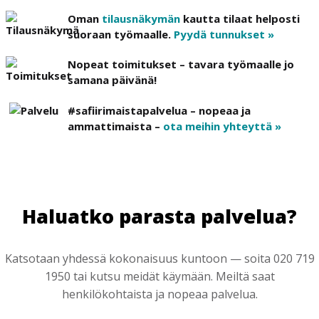
Oman
tilausnäkymän
kautta tilaat helposti
suoraan työmaalle.
Pyydä tunnukset »
Nopeat toimitukset – tavara työmaalle jo
samana päivänä!
#safiirimaistapalvelua – nopeaa ja
ammattimaista –
ota meihin yhteyttä »
Haluatko parasta palvelua?
Katsotaan yhdessä kokonaisuus kuntoon — soita 020 719
1950 tai kutsu meidät käymään. Meiltä saat
henkilökohtaista ja nopeaa palvelua.