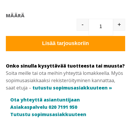
MÄÄRÄ
-
+
T15805 KUOR
Lisää tarjouskoriin
Onko sinulla kysyttävää tuotteesta tai muusta?
Soita meille tai ota meihin yhteyttä lomakkeella. Myös
sopimusasiakkaaksi rekisteröityminen kannattaa,
saat etuja –
tutustu sopimusasiakkuuteen »
Ota yhteyttä asiantuntijaan
Asiakaspalvelu 020 7191 950
Tutustu sopimusasiakkuuteen