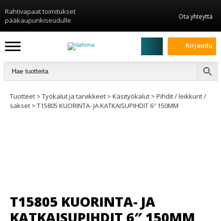
Rahtivapaat toimitukset
Ota yhteyttä
pääkaupunkiseudulle
Kirjaudu
Tuotteet
>
Työkalut ja tarvikkeet
>
Käsityökalut
>
Pihdit / leikkurit /
sakset
>
T15805 KUORINTA- JA KATKAISUPIHDIT 6″ 150MM
T15805 KUORINTA- JA
KATKAISUPIHDIT 6″ 150MM