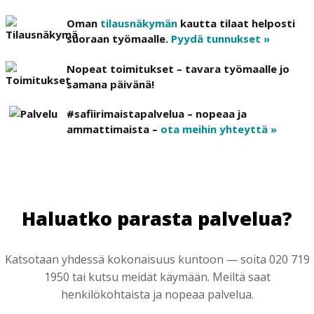
Oman
tilausnäkymän
kautta tilaat helposti
suoraan työmaalle.
Pyydä tunnukset »
Nopeat toimitukset – tavara työmaalle jo
samana päivänä!
#safiirimaistapalvelua – nopeaa ja
ammattimaista –
ota meihin yhteyttä »
Haluatko parasta palvelua?
Katsotaan yhdessä kokonaisuus kuntoon — soita 020 719
1950 tai kutsu meidät käymään. Meiltä saat
henkilökohtaista ja nopeaa palvelua.