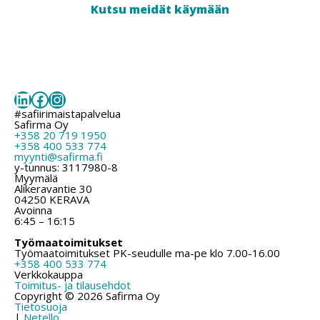
Kutsu meidät käymään
LinkedIn
Facebook
Instagram
#safiirimaistapalvelua
Safirma Oy
+358 20 719 1950
+358 400 533 774
myynti@safirma.fi
y-tunnus: 3117980-8
Myymälä
Alikeravantie 30
04250 KERAVA
Avoinna
6:45 – 16:15
Työmaatoimitukset
Työmaatoimitukset PK-seudulle ma-pe klo 7.00-16.00
+358 400 533 774
Verkkokauppa
Toimitus- ja tilausehdot
Copyright © 2026 Safirma Oy
Tietosuoja
|
Netello