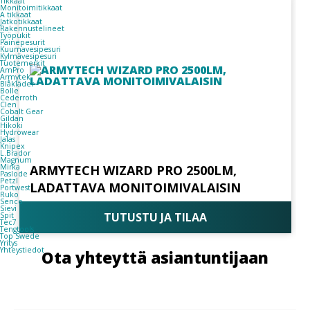
Tikkaat
Monitoimitikkaat
A tikkaat
Jatkotikkaat
Rakennustelineet
Työpukit
Painepesurit
Kuumavesipesuri
Kylmävesipesuri
Tuotemerkit
AmPro
Armytek
Blåkläder
Bolle
Cederroth
Clen
Cobalt Gear
Gildan
Hikoki
Hydrowear
Jalas
Knipex
L.Brador
Magnum
ARMYTECH WIZARD PRO 2500LM,
Mirka
Paslode
Petzl
LADATTAVA MONITOIMIVALAISIN
Portwest
Ruko
Senco
Sievi
TUTUSTU JA TILAA
Spit
Tec7
Tengtools
Top Swede
Yritys
Yhteystiedot
Ota yhteyttä asiantuntijaan