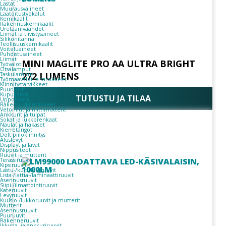
Lastat
Muurausvälineet
Laatoitustyökalut
Kemikaalit
Rakennuskemikaalit
Uretaanivaahdot
Liimat ja tiivistysaineet
Silikonitahna
Teollisuuskemikaalit
Voiteluaineet
Puhdistusaineet
Liimat
MINI MAGLITE PRO AA ULTRA BRIGHT
Työvalot
Otsalamput
272 LUMENS
Taskulamput
Työmaavalot ja tarvikkeet
Kiinnitys­tarvikkeet
Puuruuvit
Kupukanta
TUTUSTU JA TILAA
Uppokanta
Rakennuskiinnikkeet
Vetoniitit ja niittimutterit
Ankkurit ja tulpat
Sokat ja lukkorenkaat
Naulat ja hakaset
Kierretangot
Dolt piilokiinnitys
Aluslevyt
Displayt ja lavat
Nippusiteet
Ruuvit ja mutterit
Terassiruuvit
Kipsiruuvit
Lastu-/kuitulevyruuvit
Lista-/lattia-/laminaattiruuvit
Asennusruuvit
Siipi-/ilmastointiruuvit
Kateruuvit
Levyruuvit
Kuusio-/lukkoruuvit ja mutterit
Mutterit
Asennusruuvit
Puuruuvit
Rakenneruuvit
Ikkuna- ja ankkuriruuvit