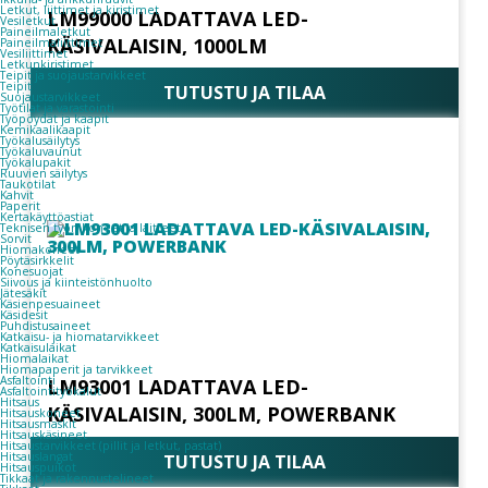
Letkut, liittimet ja kiristimet
LM99000 LADATTAVA LED-
Vesiletkut
Paineilmaletkut
KÄSIVALAISIN, 1000LM
Paineilmaliittimet
Vesiliittimet
Letkunkiristimet
Teipit ja suojaustarvikkeet
Teipit
TUTUSTU JA TILAA
Suojaustarvikkeet
Työtilat ja varastointi
Työpöydät ja kaapit
Kemikaalikaapit
Työkalusäilytys
Työkaluvaunut
Työkalupakit
Ruuvien säilytys
Taukotilat
Kahvit
Paperit
Kertakäyttöastiat
Teknisen työn koneet ja laitteet
Sorvit
Hiomakoneet
Pöytäsirkkelit
Konesuojat
Siivous ja kiinteistönhuolto
Jätesäkit
Käsienpesuaineet
Käsidesit
Puhdistusaineet
Katkaisu- ja hiomatarvikkeet
Katkaisulaikat
Hiomalaikat
Hiomapaperit ja tarvikkeet
Asfaltointi
LM93001 LADATTAVA LED-
Asfaltointityökalut
Hitsaus
KÄSIVALAISIN, 300LM, POWERBANK
Hitsauskoneet
Hitsausmaskit
Hitsauskäsineet
Hitsaustarvikkeet (pillit ja letkut, pastat)
Hitsauslangat
TUTUSTU JA TILAA
Hitsauspuikot
Tikkaat ja rakennustelineet