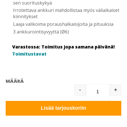
sen suorituskykyä
Irrotettava ankkuri mahdollistaa myös väliaikaiset
kiinnitykset
Laaja valikoima poraushalkaisijoita ja pituuksia
3 ankkurointisyvyyttä (Ø6)
Varastossa: Toimitus jopa samana päivänä!
Toimitustavat
MÄÄRÄ
-
+
TAPCON RUUV
Lisää tarjouskoriin