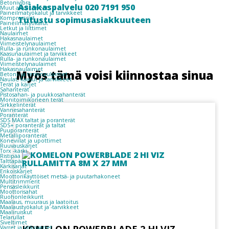
Betonivibra
Asiakaspalvelu 020 7191 950
Muut akkukoneet
Paineilmatyökalut ja tarvikkeet
Kompressorit
Tutustu sopimusasiakkuuteen
Paineilmatyökalut
Letkut ja liittimet
Naulaimet
Hakasnaulaimet
Viimeistelynaulaimet
Rulla- ja runkonaulaimet
Kaasunaulaimet ja tarvikkeet
Rulla- ja runkonaulaimet
Viimeistelynaulaimet
Hakasnaulaimet
Myös tämä voisi kiinnostaa sinua
Betoni- ja teräsnaulaimet
Naulat, kaasut ja tarvikkeet
Terät ja kärjet
Sahanterät
Pistosahan- ja puukkosahanterät
Monitoimikoneen terät
Sirkkelinterät
Vannesahanterät
Poranterät
SDS MAX taltat ja poranterät
SDS+ poranterät ja taltat
Puuporanterät
Metalliporanterät
Koneviilat ja upottimet
Ruuvauskärjet
Torx -kärki
Ristipää
Talttapää
Kärkisarjat
Erikoiskärjet
Moottorikäyttöiset metsä- ja puutarhakoneet
Multitrimmerit
Pensasleikkurit
Moottorisahat
Ruohonleikkurit
Maalaus, muuraus ja laatoitus
Maalaustyökalut ja -tarvikkeet
Maaliruiskut
Telarullat
Siveltimet
Varret ja jatkovarret