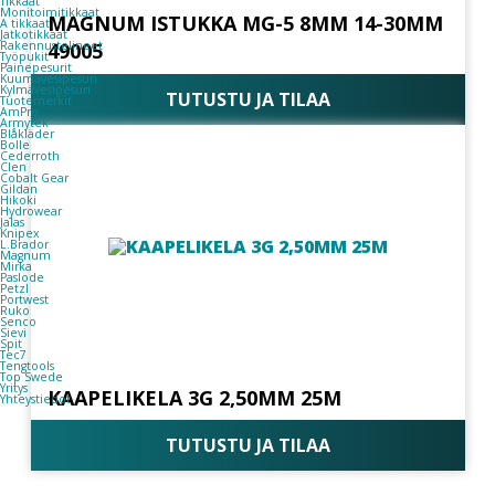
Tikkaat
Monitoimitikkaat
MAGNUM ISTUKKA MG-5 8MM 14-30MM
A tikkaat
Jatkotikkaat
Rakennustelineet
49005
Työpukit
Painepesurit
Kuumavesipesuri
Kylmävesipesuri
TUTUSTU JA TILAA
Tuotemerkit
AmPro
Armytek
Blåkläder
Bolle
Cederroth
Clen
Cobalt Gear
Gildan
Hikoki
Hydrowear
Jalas
Knipex
L.Brador
Magnum
Mirka
Paslode
Petzl
Portwest
Ruko
Senco
Sievi
Spit
Tec7
Tengtools
Top Swede
Yritys
KAAPELIKELA 3G 2,50MM 25M
Yhteystiedot
TUTUSTU JA TILAA