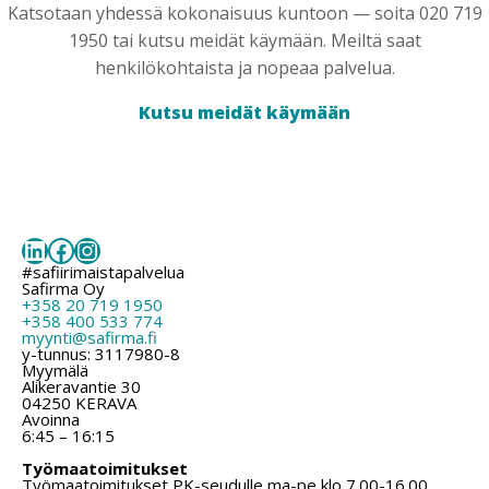
Katsotaan yhdessä kokonaisuus kuntoon — soita 020 719
1950 tai kutsu meidät käymään. Meiltä saat
henkilökohtaista ja nopeaa palvelua.
Kutsu meidät käymään
LinkedIn
Facebook
Instagram
#safiirimaistapalvelua
Safirma Oy
+358 20 719 1950
+358 400 533 774
myynti@safirma.fi
y-tunnus: 3117980-8
Myymälä
Alikeravantie 30
04250 KERAVA
Avoinna
6:45 – 16:15
Työmaatoimitukset
Työmaatoimitukset PK-seudulle ma-pe klo 7.00-16.00