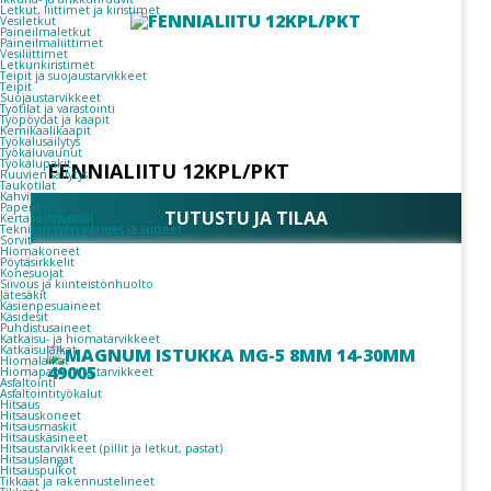
Letkut, liittimet ja kiristimet
Vesiletkut
Paineilmaletkut
Paineilmaliittimet
Vesiliittimet
Letkunkiristimet
Teipit ja suojaustarvikkeet
Teipit
Suojaustarvikkeet
Työtilat ja varastointi
Työpöydät ja kaapit
Kemikaalikaapit
Työkalusäilytys
Työkaluvaunut
Työkalupakit
FENNIALIITU 12KPL/PKT
Ruuvien säilytys
Taukotilat
Kahvit
Paperit
TUTUSTU JA TILAA
Kertakäyttöastiat
Teknisen työn koneet ja laitteet
Sorvit
Hiomakoneet
Pöytäsirkkelit
Konesuojat
Siivous ja kiinteistönhuolto
Jätesäkit
Käsienpesuaineet
Käsidesit
Puhdistusaineet
Katkaisu- ja hiomatarvikkeet
Katkaisulaikat
Hiomalaikat
Hiomapaperit ja tarvikkeet
Asfaltointi
Asfaltointityökalut
Hitsaus
Hitsauskoneet
Hitsausmaskit
Hitsauskäsineet
Hitsaustarvikkeet (pillit ja letkut, pastat)
Hitsauslangat
Hitsauspuikot
Tikkaat ja rakennustelineet