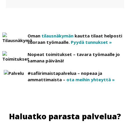
Oman
tilausnäkymän
kautta tilaat helposti
suoraan työmaalle.
Pyydä tunnukset »
Nopeat toimitukset – tavara työmaalle jo
samana päivänä!
#safiirimaistapalvelua – nopeaa ja
ammattimaista –
ota meihin yhteyttä »
Haluatko parasta palvelua?