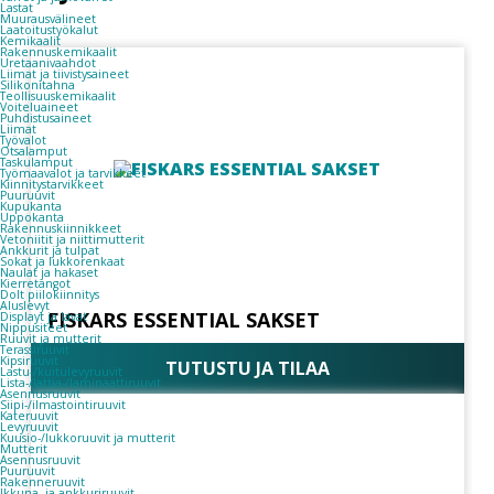
Lastat
Muurausvälineet
Laatoitustyökalut
Kemikaalit
Rakennuskemikaalit
Uretaanivaahdot
Liimat ja tiivistysaineet
Silikonitahna
Teollisuuskemikaalit
Voiteluaineet
Puhdistusaineet
Liimat
Työvalot
Otsalamput
Taskulamput
Työmaavalot ja tarvikkeet
Kiinnitys­tarvikkeet
Puuruuvit
Kupukanta
Uppokanta
Rakennuskiinnikkeet
Vetoniitit ja niittimutterit
Ankkurit ja tulpat
Sokat ja lukkorenkaat
Naulat ja hakaset
Kierretangot
Dolt piilokiinnitys
Aluslevyt
FISKARS ESSENTIAL SAKSET
Displayt ja lavat
Nippusiteet
Ruuvit ja mutterit
Terassiruuvit
Kipsiruuvit
TUTUSTU JA TILAA
Lastu-/kuitulevyruuvit
Lista-/lattia-/laminaattiruuvit
Asennusruuvit
Siipi-/ilmastointiruuvit
Kateruuvit
Levyruuvit
Kuusio-/lukkoruuvit ja mutterit
Mutterit
Asennusruuvit
Puuruuvit
Rakenneruuvit
Ikkuna- ja ankkuriruuvit