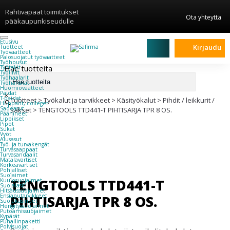
Rahtivapaat toimitukset
Ota yhteyttä
pääkaupunkiseudulle
Etusivu
Kirjaudu
Tuotteet
Työvaatteet
Palosuojatut työvaatteet
Työhousut
Hae tuotteita
Työtakit
Työliivit
Työhaalarit
Työhanskat
Huomiovaatteet
Paidat
×
T-paidat
Tuotteet
>
Työkalut ja tarvikkeet
>
Käsityökalut
>
Pihdit / leikkurit /
Hupparit, colleget
Sadeasut
sakset
>
TENGTOOLS TTD441-T PIHTISARJA TPR 8 OS.
Päähineet
Lippikset
Pipot
Sukat
Vyöt
Alusasut
Työ- ja turvakengät
Turvasaappaat
Turvasandaalit
Matalavartiset
Korkeavartiset
Pohjalliset
Suojaimet
TENGTOOLS TTD441-T
Kuulosuojaimet
Suojalasit
Hitsaussuojaimet
PIHTISARJA TPR 8 OS.
Ensiaputarvikkeet
Suojakäsineet
Hengityssuojaimet
Putoamissuojaimet
Kypärät
Puhallinpaketti
Polvisuojat