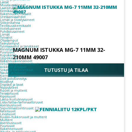
Lastat
Muurausvälineet
Laatoitustyökalut
Kemikaalit
Rakennuskemikaalit
Uretaanivaahdot
Liimat ja tiivistysaineet
Silikonitahna
Teollisuuskemikaalit
Voiteluaineet
Puhdistusaineet
Liimat
Työvalot
Otsalamput
Taskulamput
Työmaavalot ja tarvikkeet
MAGNUM ISTUKKA MG-7 11MM 32-
Kiinnitys­tarvikkeet
Puuruuvit
Kupukanta
210MM 49007
Uppokanta
Rakennuskiinnikkeet
Vetoniitit ja niittimutterit
Ankkurit ja tulpat
TUTUSTU JA TILAA
Sokat ja lukkorenkaat
Naulat ja hakaset
Kierretangot
Dolt piilokiinnitys
Aluslevyt
Displayt ja lavat
Nippusiteet
Ruuvit ja mutterit
Terassiruuvit
Kipsiruuvit
Lastu-/kuitulevyruuvit
Lista-/lattia-/laminaattiruuvit
Asennusruuvit
Siipi-/ilmastointiruuvit
Kateruuvit
Levyruuvit
Kuusio-/lukkoruuvit ja mutterit
Mutterit
Asennusruuvit
Puuruuvit
Rakenneruuvit
Ikkuna- ja ankkuriruuvit