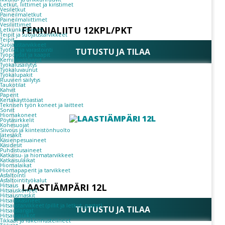
Letkut, liittimet ja kiristimet
Vesiletkut
Paineilmaletkut
Paineilmaliittimet
Vesiliittimet
FENNIALIITU 12KPL/PKT
Letkunkiristimet
Teipit ja suojaustarvikkeet
Teipit
Suojaustarvikkeet
Työtilat ja varastointi
TUTUSTU JA TILAA
Työpöydät ja kaapit
Kemikaalikaapit
Työkalusäilytys
Työkaluvaunut
Työkalupakit
Ruuvien säilytys
Taukotilat
Kahvit
Paperit
Kertakäyttöastiat
Teknisen työn koneet ja laitteet
Sorvit
Hiomakoneet
Pöytäsirkkelit
Konesuojat
Siivous ja kiinteistönhuolto
Jätesäkit
Käsienpesuaineet
Käsidesit
Puhdistusaineet
Katkaisu- ja hiomatarvikkeet
Katkaisulaikat
Hiomalaikat
Hiomapaperit ja tarvikkeet
Asfaltointi
Asfaltointityökalut
LAASTIÄMPÄRI 12L
Hitsaus
Hitsauskoneet
Hitsausmaskit
Hitsauskäsineet
Hitsaustarvikkeet (pillit ja letkut, pastat)
TUTUSTU JA TILAA
Hitsauslangat
Hitsauspuikot
Tikkaat ja rakennustelineet