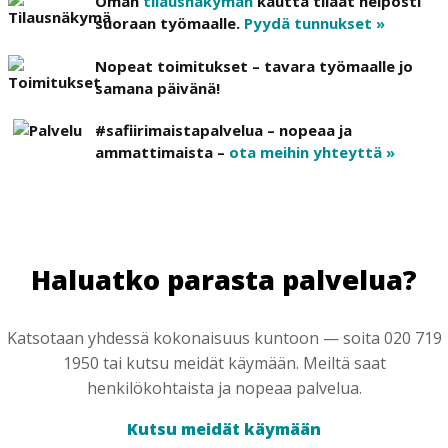
Oman
tilausnäkymän
kautta tilaat helposti
suoraan työmaalle.
Pyydä tunnukset »
Nopeat toimitukset – tavara työmaalle jo
samana päivänä!
#safiirimaistapalvelua – nopeaa ja
ammattimaista –
ota meihin yhteyttä »
Haluatko parasta palvelua?
Katsotaan yhdessä kokonaisuus kuntoon — soita 020 719
1950 tai kutsu meidät käymään. Meiltä saat
henkilökohtaista ja nopeaa palvelua.
Kutsu meidät käymään