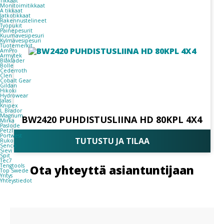
Tikkaat
Monitoimitikkaat
A tikkaat
Jatkotikkaat
Rakennustelineet
Työpukit
Painepesurit
Kuumavesipesuri
Kylmävesipesuri
Tuotemerkit
AmPro
Armytek
Blåkläder
Bolle
Cederroth
Clen
Cobalt Gear
Gildan
Hikoki
Hydrowear
Jalas
Knipex
L.Brador
Magnum
BW2420 PUHDISTUSLIINA HD 80KPL 4X4
Mirka
Paslode
Petzl
Portwest
TUTUSTU JA TILAA
Ruko
Senco
Sievi
Spit
Tec7
Tengtools
Ota yhteyttä asiantuntijaan
Top Swede
Yritys
Yhteystiedot