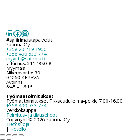
LinkedIn
Facebook
Instagram
#safiirimaistapalvelua
Safirma Oy
+358 20 719 1950
+358 400 533 774
myynti@safirma.fi
y-tunnus: 3117980-8
Myymälä
Alikeravantie 30
04250 KERAVA
Avoinna
6:45 – 16:15
Työmaatoimitukset
Työmaatoimitukset PK-seudulle ma-pe klo 7.00-16.00
+358 400 533 774
Verkkokauppa
Toimitus- ja tilausehdot
Copyright © 2026 Safirma Oy
Tietosuoja
|
Netello