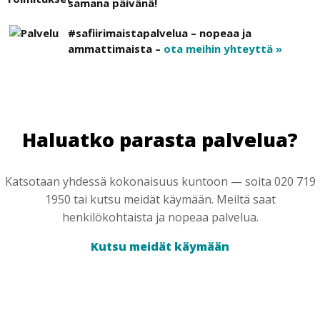
samana päivänä!
#safiirimaistapalvelua – nopeaa ja
ammattimaista –
ota meihin yhteyttä »
Haluatko parasta palvelua?
Katsotaan yhdessä kokonaisuus kuntoon — soita 020 719
1950 tai kutsu meidät käymään. Meiltä saat
henkilökohtaista ja nopeaa palvelua.
Kutsu meidät käymään