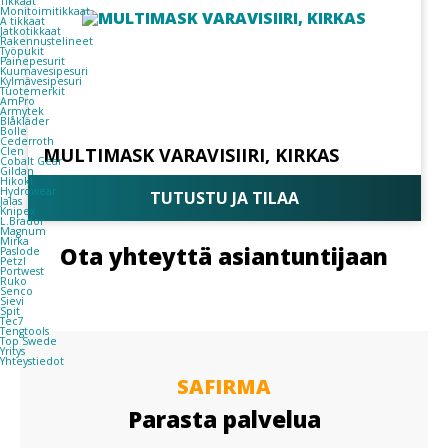
Tikkaat
Monitoimitikkaat
A tikkaat
Jatkotikkaat
Rakennustelineet
Työpukit
Painepesurit
Kuumavesipesuri
Kylmävesipesuri
Tuotemerkit
AmPro
Armytek
Blåkläder
Bolle
Cederroth
MULTIMASK VARAVISIIRI, KIRKAS
Clen
Cobalt Gear
Gildan
Hikoki
Hydrowear
TUTUSTU JA TILAA
Jalas
Knipex
L.Brador
Magnum
Mirka
Ota yhteyttä asiantuntijaan
Paslode
Petzl
Portwest
Ruko
Senco
Sievi
Spit
Tec7
Tengtools
Top Swede
Yritys
Yhteystiedot
SAFIRMA
Parasta palvelua