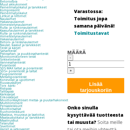
Betonivibra
Muut akkukoneet
Paineilmatyökalut ja tarvikkeet
Kompressorit
Varastossa:
Paineilmatyökalut
Letkut ja liittimet
Toimitus jopa
Naulaimet
Hakasnaulaimet
Viimeistelynaulaimet
samana päivänä!
Rulla- ja runkonaulaimet
Kaasunaulaimet ja tarvikkeet
Toimitustavat
Rulla- ja runkonaulaimet
Viimeistelynaulaimet
Hakasnaulaimet
Betoni- ja teräsnaulaimet
Naulat, kaasut ja tarvikkeet
Terät ja kärjet
Sahanterät
MÄÄRÄ
Pistosahan- ja puukkosahanterät
ZEKLER
Monitoimikoneen terät
-
Sirkkelinterät
201
Vannesahanterät
SUOJALASIT
Poranterät
SDS MAX taltat ja poranterät
TUMMENNETTU
+
SDS+ poranterät ja taltat
Puuporanterät
määrä
Metalliporanterät
Koneviilat ja upottimet
Ruuvauskärjet
Lisää
Torx -kärki
Ristipää
tarjouskoriin
Talttapää
Kärkisarjat
Erikoiskärjet
Moottorikäyttöiset metsä- ja puutarhakoneet
Multitrimmerit
Pensasleikkurit
Onko sinulla
Moottorisahat
Ruohonleikkurit
kysyttävää tuotteesta
Maalaus, muuraus ja laatoitus
Maalaustyökalut ja -tarvikkeet
Maaliruiskut
tai muusta?
Soita meille
Telarullat
Siveltimet
tai ota meihin yhteyttä
Varret ja jatkovarret