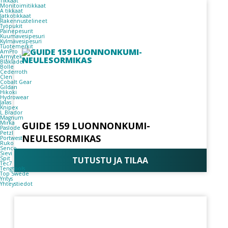
Tikkaat
Monitoimitikkaat
A tikkaat
Jatkotikkaat
Rakennustelineet
Työpukit
Painepesurit
Kuumavesipesuri
Kylmävesipesuri
Tuotemerkit
AmPro
Armytek
Blåkläder
Bolle
Cederroth
Clen
Cobalt Gear
Gildan
Hikoki
Hydrowear
Jalas
Knipex
L.Brador
Magnum
Mirka
GUIDE 159 LUONNONKUMI-
Paslode
Petzl
NEULESORMIKAS
Portwest
Ruko
Senco
Sievi
Spit
TUTUSTU JA TILAA
Tec7
Tengtools
Top Swede
Yritys
Yhteystiedot