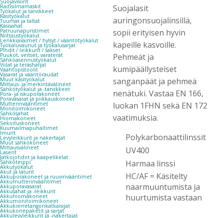
Suojavisiirit
Raitisilmamaskit
Suojalasit
Työkalut ja tarvikkeet
Käsityökalut
auringonsuojalinsillä,
Tuurnat ja taltat
Käsisahat
Patruunapuristimet
sopii erityisen hyvin
Niittaustyökalut
Lenkkiavaimet / hylsyt / vääntötyökalut
kapeille kasvoille.
Työkaluvaunut ja työkalusarjat
Pihdit / leikkurit / sakset
Puukot, veitset, varaterät
Pehmeät ja
Sähköasennustyökalut
Viilat ja teräsharjat
kumipäällysteiset
Vaahtopistoolit
Vasarat ja vääntöraudat
Muut käsityökalut
sanganpäät ja pehmeä
Mittaus- ja merkintävälineet
Sähkötyökalut ja -tarvikkeet
nenätuki. Vastaa EN 166,
Pora- ja iskuporakoneet
Poravasarat ja piikkauskoneet
Mutterinvääntimet
luokan 1FHN sekä EN 172
Monitoimikoneet
Sähkösahat
vaatimuksia.
Hiomakoneet
Sekoituskoneet
Kuumailmapuhaltimet
Imurit
Polykarbonaattilinssit
Levyleikkurit ja nakertajat
Muut sähkökoneet
Mittausvälineet
UV400
Laserit
Jatkojohdot ja kaapelikelat
Harmaa linssi
Sähköteippi
Akkutyökalut
Akut ja laturit
HC/AF = Käsitelty
Akkuporakoneet ja ruuvinvääntimet
Akkumutterinvääntimet
naarmuuntumista ja
Akkuporavasarat
Akkusahat ja -leikkurit
huurtumista vastaan
Akkuhiomakoneet
Akkumonitoimikoneet
Akkukierretangonkatkaisijat
Akkukonepaketit ja sarjat
Akkulevyleikkurit ja -nakertajat