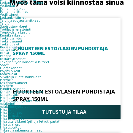
Myös tämä voisi kiinnostaa sinua
Letkut, liittimet ja kiristimet
Vesiletkut
Paineilmaletkut
Paineilmaliittimet
Vesiliittimet
Letkunkiristimet
Teipit ja suojaustarvikkeet
Teipit
Suojaustarvikkeet
Työtilat ja varastointi
Työpöydät ja kaapit
Kemikaalikaapit
Työkalusäilytys
Työkaluvaunut
Työkalupakit
Ruuvien säilytys
Taukotilat
Kahvit
Paperit
Kertakäyttöastiat
Teknisen työn koneet ja laitteet
Sorvit
Hiomakoneet
Pöytäsirkkelit
Konesuojat
Siivous ja kiinteistönhuolto
Jätesäkit
Käsienpesuaineet
Käsidesit
Puhdistusaineet
HUURTEEN ESTO/LASIEN PUHDISTAJA
Katkaisu- ja hiomatarvikkeet
Katkaisulaikat
SPRAY 150ML
Hiomalaikat
Hiomapaperit ja tarvikkeet
Asfaltointi
Asfaltointityökalut
Hitsaus
TUTUSTU JA TILAA
Hitsauskoneet
Hitsausmaskit
Hitsauskäsineet
Hitsaustarvikkeet (pillit ja letkut, pastat)
Hitsauslangat
Hitsauspuikot
Tikkaat ja rakennustelineet