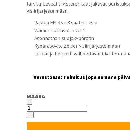
tarvita. Leveät tiivisterenkaat jakavat puristuks
visiirijärjestelmään.
Vastaa EN 352-3 vaatimuksia
Vaimennustaso: Level 1
Asennetaan suojakypärään
Kypäräsovite Zekler visiirijärjestelmään
Leveät ja helposti vaihdettavat tiivisterenka
Varastossa: Toimitus jopa samana päiv
MÄÄRÄ
ZEKLER
-
401H
KUULOSUOJAIN,
KYPÄRÄKIINNITYS
+
määrä