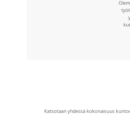
Olemm
työt
ku
Katsotaan yhdessä kokonaisuus kuntoon