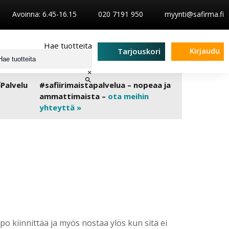
Avoinna: 6.45-16.15
020 7191 950
myynti@safirma.fi
Hae tuotteita
Kirjaudu
Tarjouskori
×
#safiirimaistapalvelua – nopeaa ja
ammattimaista –
ota meihin
yhteyttä »
o kiinnittää ja myös nostaa ylös kun sitä ei