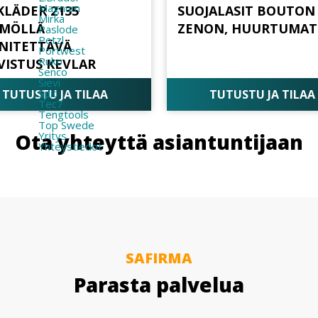
Magnum
KLÄDER 2135
SUOJALASIT BOUTON
Mirka
MÖLLÄ
ZENON, HUURTUMA
Paslode
Petzl
NNITETTÄVÄ
Portwest
Ruko
VISTUS KEVLAR
Senco
Sievi
Spit
TUTUSTU JA TILAA
TUTUSTU JA TILAA
Tec7
Tengtools
Top Swede
Yritys
Ota yhteyttä asiantuntijaan
Yhteystiedot
SAFIRMA
Parasta palvelua