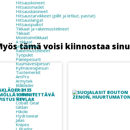
Hitsauskoneet
Hitsausmaskit
Hitsauskäsineet
Hitsaustarvikkeet (pillit ja letkut, pastat)
Hitsauslangat
Hitsauspuikot
Tikkaat ja rakennustelineet
Tikkaat
Monitoimitikkaat
A tikkaat
yös tämä voisi kiinnostaa sin
Jatkotikkaat
Rakennustelineet
Työpukit
Painepesurit
Kuumavesipesuri
Kylmävesipesuri
Tuotemerkit
AmPro
Armytek
Blåkläder
Bolle
Cederroth
Clen
Cobalt Gear
Gildan
Hikoki
Hydrowear
Jalas
Knipex
L.Brador