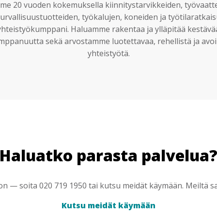
e 20 vuoden kokemuksella kiinnitystarvikkeiden, työvaatt
urvallisuustuotteiden, työkalujen, koneiden ja työtilaratkai
yhteistyökumppani. Haluamme rakentaa ja ylläpitää kestävä
mppanuutta sekä arvostamme luotettavaa, rehellistä ja avoi
yhteistyötä.
Haluatko parasta palvelua
 — soita 020 719 1950 tai kutsu meidät käymään. Meiltä saa
Kutsu meidät käymään