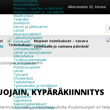
Moottorisahat
Ruohonleikkurit
Alikeravantie 30, Kerava
Maalaus, muuraus ja laatoitus
Maalaustyökalut ja -tarvikkeet
Maaliruiskut
Telarullat
Siveltimet
Varret ja jatkovarret
Lastat
Muurausvälineet
Laatoitustyökalut
at
Nopeat toimitukset – tavara
Kemikaalit
Rakennuskemikaalit
dä
työmaalle jo samana päivänä!
Uretaanivaahdot
Liimat ja tiivistysaineet
Silikonitahna
Teollisuuskemikaalit
LOSUOJAIN, KYPÄRÄKIINNITYS
Voiteluaineet
Puhdistusaineet
Liimat
Työvalot
Otsalamput
Taskulamput
Työmaavalot ja tarvikkeet
UOJAIN, KYPÄRÄKIINNITYS
Kiinnitys­tarvikkeet
Puuruuvit
Kupukanta
Uppokanta
Rakennuskiinnikkeet
ennus korkeilla ja keskitaajuuksilla. Kuulonsuojain on helpp
Vetoniitit ja niittimutterit