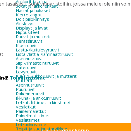
Ankkurit ja tulpat
en tasaisesti. Sopii ympäristöihin, joissa melu ei ole niin vo
Sokat ja lukkorenkaat
Naulat ja hakaset
Kierretangot
Dolt piilokiinnitys
Aluslevyt
Displayt ja lavat
Nippusiteet
Ruuvit ja mutterit
Terassiruuvit
Kipsiruuvit
Lastu-/kuitulevyruuvit
at
Lista-/lattia-/laminaattiruuvit
Asennusruuvit
Siipi-/ilmastointiruuvit
Kateruuvit
Levyruuvit
Kuusio-/lukkoruuvit ja mutterit
änä!
Toimitustavat
Mutterit
Asennusruuvit
Puuruuvit
Rakenneruuvit
Ikkuna- ja ankkuriruuvit
Letkut, liittimet ja kiristimet
Vesiletkut
Paineilmaletkut
Paineilmaliittimet
Vesiliittimet
Letkunkiristimet
Teipit ja suojaustarvikkeet
Lisää tarjouskoriin