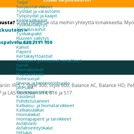
Teipit
Suojaustarvikkeet
Työtilat ja varastointi
Työpöydät ja kaapit
Kemikaalikaapit
uusta?
Soita meille tai ota meihin yhteyttä lomakkeella. M
Työkalusäilytys
Työkaluvaunut
kkuuteen »
Työkalupakit
Ruuvien säilytys
spalvelu 020 7191 950
Taukotilat
Kahvit
Paperit
Kertakäyttöastiat
Teknisen työn koneet ja laitteet
Sorvit
Hiomakoneet
Pöytäsirkkelit
Konesuojat
Siivous ja kiinteistönhuolto
iin: IRIS 2, Style 300, Style 600, Balance AC, Balance HD, P
Jätesäkit
Käsienpesuaineet
 ja LAS Rockman S14, S16 ja S17.
Käsidesit
Puhdistusaineet
Katkaisu- ja hiomatarvikkeet
Katkaisulaikat
Hiomalaikat
Hiomapaperit ja tarvikkeet
Asfaltointi
Asfaltointityökalut
Hitsaus