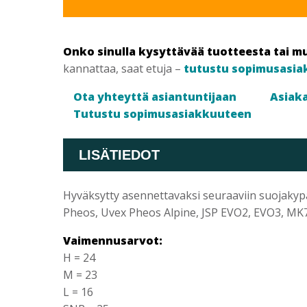
Onko sinulla kysyttävää tuotteesta tai m
kannattaa, saat etuja –
tutustu sopimusasia
Ota yhteyttä asiantuntijaan
Asiaka
Tutustu sopimusasiakkuuteen
LISÄTIEDOT
Hyväksytty asennettavaksi seuraaviin suojakypär
Pheos, Uvex Pheos Alpine, JSP EVO2, EVO3, MK7
Vaimennusarvot:
H = 24
M = 23
L = 16