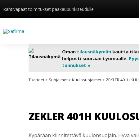
Rahtivapaat toimitukset pääkaupunkiseudulle
Oman
tilausnäkymän
kautta tila
helposti suoraan työmaalle.
Pyy
tunnukset »
Tuotteet
>
Suojaimet
>
Kuulosuojaimet
>
ZEKLER 401H KUU
ZEKLER 401H KUULOS
Kypärään kiinnitettävä kuulonsuojain. Hyvä vaim