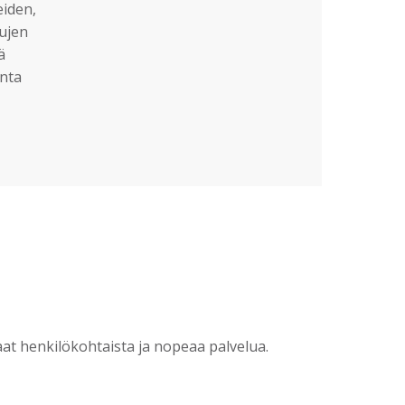
eiden,
sujen
ä
nta
?
t henkilökohtaista ja nopeaa palvelua.