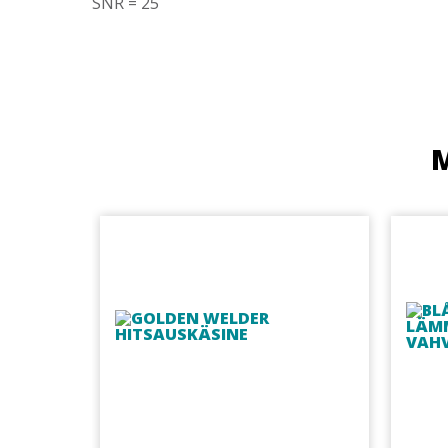
SNR = 25
M