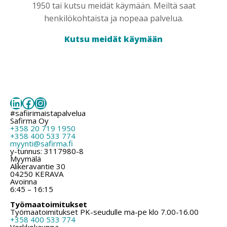
1950 tai kutsu meidät käymään. Meiltä saat
henkilökohtaista ja nopeaa palvelua.
Kutsu meidät käymään
LinkedIn
Facebook
Instagram
#safiirimaistapalvelua
Safirma Oy
+358 20 719 1950
+358 400 533 774
myynti@safirma.fi
y-tunnus: 3117980-8
Myymälä
Alikeravantie 30
04250 KERAVA
Avoinna
6:45 – 16:15
Työmaatoimitukset
Työmaatoimitukset PK-seudulle ma-pe klo 7.00-16.00
+358 400 533 774
Verkkokauppa