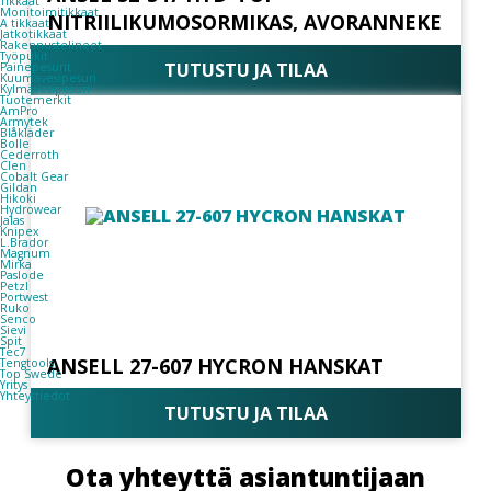
Tikkaat
Monitoimitikkaat
NITRIILIKUMOSORMIKAS, AVORANNEKE
A tikkaat
Jatkotikkaat
Rakennustelineet
Työpukit
TUTUSTU JA TILAA
Painepesurit
Kuumavesipesuri
Kylmävesipesuri
Tuotemerkit
AmPro
Armytek
Blåkläder
Bolle
Cederroth
Clen
Cobalt Gear
Gildan
Hikoki
Hydrowear
Jalas
Knipex
L.Brador
Magnum
Mirka
Paslode
Petzl
Portwest
Ruko
Senco
Sievi
Spit
Tec7
ANSELL 27-607 HYCRON HANSKAT
Tengtools
Top Swede
Yritys
Yhteystiedot
TUTUSTU JA TILAA
Ota yhteyttä asiantuntijaan