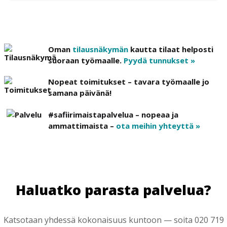
Oman
tilausnäkymän
kautta tilaat helposti
suoraan työmaalle.
Pyydä tunnukset »
Nopeat toimitukset – tavara työmaalle jo
samana päivänä!
#safiirimaistapalvelua – nopeaa ja
ammattimaista –
ota meihin yhteyttä »
Haluatko parasta palvelua?
Katsotaan yhdessä kokonaisuus kuntoon — soita 020 719