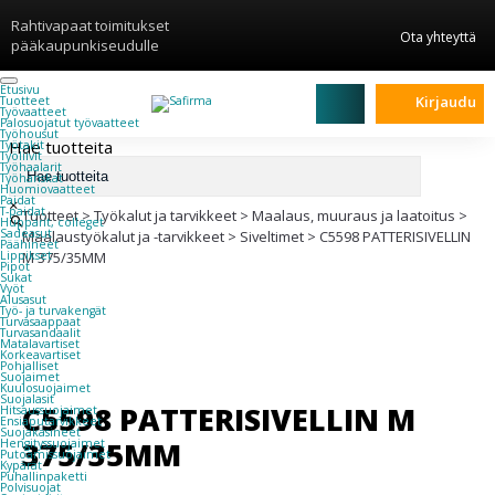
Rahtivapaat toimitukset
Ota yhteyttä
pääkaupunkiseudulle
Etusivu
Kirjaudu
Tuotteet
Työvaatteet
Palosuojatut työvaatteet
Työhousut
Hae tuotteita
Työtakit
Työliivit
Työhaalarit
Työhanskat
Huomiovaatteet
Paidat
×
T-paidat
Tuotteet
>
Työkalut ja tarvikkeet
>
Maalaus, muuraus ja laatoitus
>
Hupparit, colleget
Sadeasut
Maalaustyökalut ja -tarvikkeet
>
Siveltimet
>
C5598 PATTERISIVELLIN
Päähineet
Lippikset
M 375/35MM
Pipot
Sukat
Vyöt
Alusasut
Työ- ja turvakengät
Turvasaappaat
Turvasandaalit
Matalavartiset
Korkeavartiset
Pohjalliset
Suojaimet
Kuulosuojaimet
Suojalasit
C5598 PATTERISIVELLIN M
Hitsaussuojaimet
Ensiaputarvikkeet
Suojakäsineet
375/35MM
Hengityssuojaimet
Putoamissuojaimet
Kypärät
Puhallinpaketti
Polvisuojat