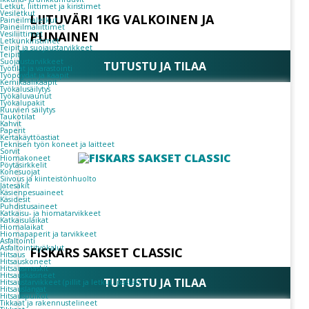
Letkut, liittimet ja kiristimet
Vesiletkut
LIITUVÄRI 1KG VALKOINEN JA
Paineilmaletkut
Paineilmaliittimet
PUNAINEN
Vesiliittimet
Letkunkiristimet
Teipit ja suojaustarvikkeet
Teipit
Suojaustarvikkeet
TUTUSTU JA TILAA
Työtilat ja varastointi
Työpöydät ja kaapit
Kemikaalikaapit
Työkalusäilytys
Työkaluvaunut
Työkalupakit
Ruuvien säilytys
Taukotilat
Kahvit
Paperit
Kertakäyttöastiat
Teknisen työn koneet ja laitteet
Sorvit
Hiomakoneet
Pöytäsirkkelit
Konesuojat
Siivous ja kiinteistönhuolto
Jätesäkit
Käsienpesuaineet
Käsidesit
Puhdistusaineet
Katkaisu- ja hiomatarvikkeet
Katkaisulaikat
Hiomalaikat
Hiomapaperit ja tarvikkeet
Asfaltointi
Asfaltointityökalut
FISKARS SAKSET CLASSIC
Hitsaus
Hitsauskoneet
Hitsausmaskit
Hitsauskäsineet
TUTUSTU JA TILAA
Hitsaustarvikkeet (pillit ja letkut, pastat)
Hitsauslangat
Hitsauspuikot
Tikkaat ja rakennustelineet