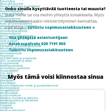
Betonivibra
Muut akkukoneet
Paineilmatyökalut ja tarvikkeet
Onko sinulla kysyttävää tuotteesta tai muusta?
Kompressorit
Paineilmatyökalut
Letkut ja liittimet
Soita meille tai ota meihin yhteyttä lomakkeella. Myös
Naulaimet
Hakasnaulaimet
sopimusasiakkaaksi rekisteröityminen kannattaa,
Viimeistelynaulaimet
Rulla- ja runkonaulaimet
Kaasunaulaimet ja tarvikkeet
saat etuja –
tutustu sopimusasiakkuuteen »
Rulla- ja runkonaulaimet
Viimeistelynaulaimet
Hakasnaulaimet
Betoni- ja teräsnaulaimet
Ota yhteyttä asiantuntijaan
Naulat, kaasut ja tarvikkeet
Terät ja kärjet
Asiakaspalvelu 020 7191 950
Sahanterät
Pistosahan- ja puukkosahanterät
Monitoimikoneen terät
Tutustu sopimusasiakkuuteen
Sirkkelinterät
Vannesahanterät
Poranterät
SDS MAX taltat ja poranterät
SDS+ poranterät ja taltat
Puuporanterät
Metalliporanterät
Koneviilat ja upottimet
Ruuvauskärjet
Torx -kärki
Myös tämä voisi kiinnostaa sinua
Ristipää
Talttapää
Kärkisarjat
Erikoiskärjet
Moottorikäyttöiset metsä- ja puutarhakoneet
Multitrimmerit
Pensasleikkurit
Moottorisahat
Ruohonleikkurit
Maalaus, muuraus ja laatoitus
Maalaustyökalut ja -tarvikkeet
Maaliruiskut
Telarullat
Siveltimet
Varret ja jatkovarret