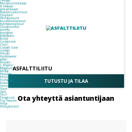
Tikkaat
Monitoimitikkaat
A tikkaat
Jatkotikkaat
Rakennustelineet
Työpukit
Painepesurit
Kuumavesipesuri
Kylmävesipesuri
Tuotemerkit
AmPro
Armytek
Blåkläder
Bolle
Cederroth
Clen
Cobalt Gear
Gildan
Hikoki
Hydrowear
Jalas
Knipex
L.Brador
ASFALTTILIITU
Magnum
Mirka
Paslode
Petzl
Portwest
TUTUSTU JA TILAA
Ruko
Senco
Sievi
Spit
Tec7
Ota yhteyttä asiantuntijaan
Tengtools
Top Swede
Yritys
Yhteystiedot