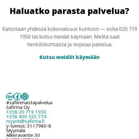
Haluatko parasta palvelua?
Katsotaan yhdessä kokonaisuus kuntoon — soita 020 719
1950 tai kutsu meidät käymään. Meiltä saat
henkilökohtaista ja nopeaa palvelua.
Kutsu meidät käymään
LinkedIn
Facebook
Instagram
#safiirimaistapalvelua
Safirma Oy
+358 20 719 1950
+358 400 533 774
myynti@safirma.fi
y-tunnus: 3117980-8
Myymälä
Alikeravantie 30