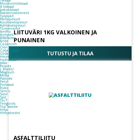
Tikkaat
Monitoimitikkaat
A tikkaat
Jatkotikkaat
Rakennustelineet
Työpukit
Painepesurit
Kuumavesipesuri
Kylmävesipesuri
Tuotemerkit
LIITUVÄRI 1KG VALKOINEN JA
AmPro
Armytek
Blåkläder
PUNAINEN
Bolle
Cederroth
Clen
Cobalt Gear
TUTUSTU JA TILAA
Gildan
Hikoki
Hydrowear
Jalas
Knipex
L.Brador
Magnum
Mirka
Paslode
Petzl
Portwest
Ruko
Senco
Sievi
Spit
Tec7
Tengtools
Top Swede
Yritys
Yhteystiedot
ASFALTTILIITU