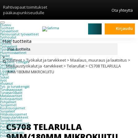
Rahtivapaat toimitukset
Ota yhteyttä
pääkaupunkiseudulle
Etusivu
Kirjaudu
Tuotteet
Työvaatteet
Palosuojatut työvaatteet
Työhousut
Hae tuotteita
Työtakit
Työliivit
Työhaalarit
Työhanskat
Huomiovaatteet
Paidat
×
T-paidat
Tuotteet
>
Työkalut ja tarvikkeet
>
Maalaus, muuraus ja laatoitus
>
Hupparit, colleget
Sadeasut
Maalaustyökalut ja -tarvikkeet
>
Telarullat
>
C5708 TELARULLA
Päähineet
Lippikset
9MM/180MM MIKROKUITU
Pipot
Sukat
Vyöt
Alusasut
Työ- ja turvakengät
Turvasaappaat
Turvasandaalit
Matalavartiset
Korkeavartiset
Pohjalliset
Suojaimet
Kuulosuojaimet
Suojalasit
Hitsaussuojaimet
Ensiaputarvikkeet
Suojakäsineet
C5708 TELARULLA
Hengityssuojaimet
Putoamissuojaimet
Kypärät
Puhallinpaketti
9MM/180MM MIKROKUITU
Polvisuojat