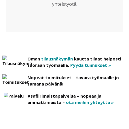
yhteistyötä.
Oman
tilausnäkymän
kautta tilaat helposti
suoraan työmaalle.
Pyydä tunnukset »
Nopeat toimitukset – tavara työmaalle jo
samana päivänä!
#safiirimaistapalvelua – nopeaa ja
ammattimaista –
ota meihin yhteyttä »