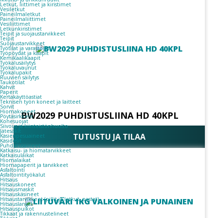
Letkut, liittimet ja kiristimet
Vesiletkut
Paineilmaletkut
Paineilmaliittimet
Vesiliittimet
Letkunkiristimet
Teipit ja suojaustarvikkeet
Teipit
Suojaustarvikkeet
Työtilat ja varastointi
Työpöydät ja kaapit
Kemikaalikaapit
Työkalusäilytys
Työkaluvaunut
Työkalupakit
Ruuvien säilytys
Taukotilat
Kahvit
Paperit
Kertakäyttöastiat
Teknisen työn koneet ja laitteet
Sorvit
Hiomakoneet
BW2029 PUHDISTUSLIINA HD 40KPL
Pöytäsirkkelit
Konesuojat
Siivous ja kiinteistönhuolto
Jätesäkit
TUTUSTU JA TILAA
Käsienpesuaineet
Käsidesit
Puhdistusaineet
Katkaisu- ja hiomatarvikkeet
Katkaisulaikat
Hiomalaikat
Hiomapaperit ja tarvikkeet
Asfaltointi
Asfaltointityökalut
Hitsaus
Hitsauskoneet
Hitsausmaskit
Hitsauskäsineet
Hitsaustarvikkeet (pillit ja letkut, pastat)
Hitsauslangat
Hitsauspuikot
Tikkaat ja rakennustelineet