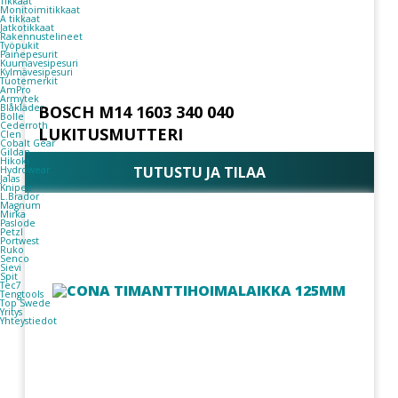
Tikkaat
Monitoimitikkaat
A tikkaat
Jatkotikkaat
Rakennustelineet
Työpukit
Painepesurit
Kuumavesipesuri
Kylmävesipesuri
Tuotemerkit
AmPro
Armytek
BOSCH M14 1603 340 040
Blåkläder
Bolle
Cederroth
LUKITUSMUTTERI
Clen
Cobalt Gear
Gildan
Hikoki
TUTUSTU JA TILAA
Hydrowear
Jalas
Knipex
L.Brador
Magnum
Mirka
Paslode
Petzl
Portwest
Ruko
Senco
Sievi
Spit
Tec7
Tengtools
Top Swede
Yritys
Yhteystiedot