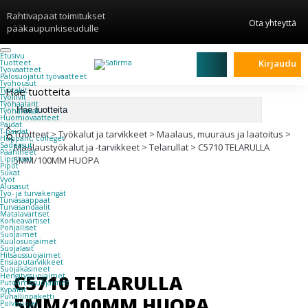
Rahtivapaat toimitukset
Ota yhteyttä
pääkaupunkiseudulle
Etusivu
Kirjaudu
Tuotteet
Työvaatteet
Palosuojatut työvaatteet
Työhousut
Hae tuotteita
Työtakit
Työliivit
Työhaalarit
Työhanskat
Huomiovaatteet
Paidat
×
T-paidat
Tuotteet
>
Työkalut ja tarvikkeet
>
Maalaus, muuraus ja laatoitus
>
Hupparit, colleget
Sadeasut
Maalaustyökalut ja -tarvikkeet
>
Telarullat
>
C5710 TELARULLA
Päähineet
Lippikset
5MM/100MM HUOPA
Pipot
Sukat
Vyöt
Alusasut
Työ- ja turvakengät
Turvasaappaat
Turvasandaalit
Matalavartiset
Korkeavartiset
Pohjalliset
Suojaimet
Kuulosuojaimet
Suojalasit
Hitsaussuojaimet
Ensiaputarvikkeet
Suojakäsineet
C5710 TELARULLA
Hengityssuojaimet
Putoamissuojaimet
Kypärät
Puhallinpaketti
5MM/100MM HUOPA
Polvisuojat