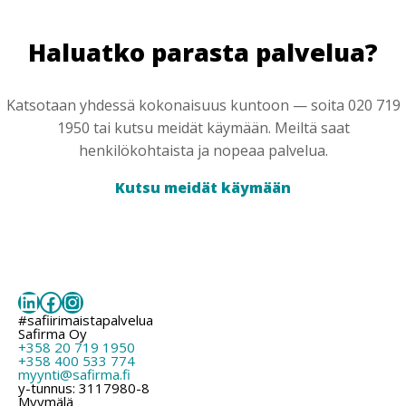
Haluatko parasta palvelua?
Katsotaan yhdessä kokonaisuus kuntoon — soita 020 719
1950 tai kutsu meidät käymään. Meiltä saat
henkilökohtaista ja nopeaa palvelua.
Kutsu meidät käymään
LinkedIn
Facebook
Instagram
#safiirimaistapalvelua
Safirma Oy
+358 20 719 1950
+358 400 533 774
myynti@safirma.fi
y-tunnus: 3117980-8
Myymälä