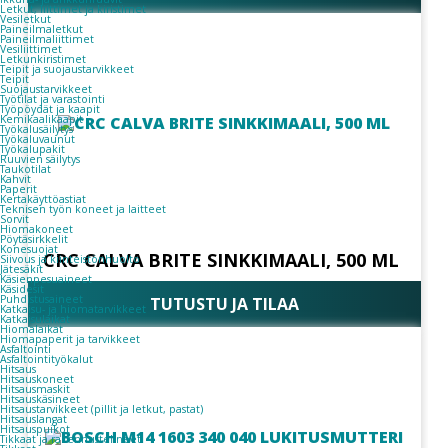
Letkut, liittimet ja kiristimet
Vesiletkut
Paineilmaletkut
Paineilmaliittimet
Vesiliittimet
Letkunkiristimet
Teipit ja suojaustarvikkeet
Teipit
Suojaustarvikkeet
Työtilat ja varastointi
Työpöydät ja kaapit
Kemikaalikaapit
Työkalusäilytys
Työkaluvaunut
Työkalupakit
Ruuvien säilytys
Taukotilat
Kahvit
Paperit
Kertakäyttöastiat
Teknisen työn koneet ja laitteet
Sorvit
Hiomakoneet
Pöytäsirkkelit
Konesuojat
CRC CALVA BRITE SINKKIMAALI, 500 ML
Siivous ja kiinteistönhuolto
Jätesäkit
Käsienpesuaineet
Käsidesit
Puhdistusaineet
TUTUSTU JA TILAA
Katkaisu- ja hiomatarvikkeet
Katkaisulaikat
Hiomalaikat
Hiomapaperit ja tarvikkeet
Asfaltointi
Asfaltointityökalut
Hitsaus
Hitsauskoneet
Hitsausmaskit
Hitsauskäsineet
Hitsaustarvikkeet (pillit ja letkut, pastat)
Hitsauslangat
Hitsauspuikot
Tikkaat ja rakennustelineet