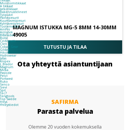
Tikkaat
Monitoimitikkaat
A tikkaat
Jatkotikkaat
Rakennustelineet
Työpukit
Painepesurit
Kuumavesipesuri
Kylmävesipesuri
MAGNUM ISTUKKA MG-5 8MM 14-30MM
Tuotemerkit
AmPro
Armytek
49005
Blåkläder
Bolle
Cederroth
Clen
TUTUSTU JA TILAA
Cobalt Gear
Gildan
Hikoki
Hydrowear
Jalas
Knipex
Ota yhteyttä asiantuntijaan
L.Brador
Magnum
Mirka
Paslode
Petzl
Portwest
Ruko
Senco
Sievi
Spit
Tec7
Tengtools
Top Swede
SAFIRMA
Yritys
Yhteystiedot
Parasta palvelua
Olemme 20 vuoden kokemuksella