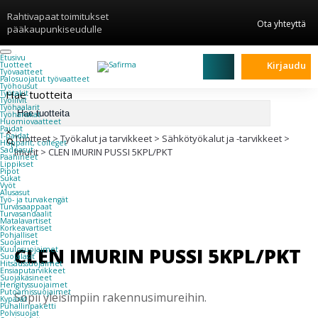
Rahtivapaat toimitukset
Ota yhteyttä
pääkaupunkiseudulle
Etusivu
Kirjaudu
Tuotteet
Työvaatteet
Palosuojatut työvaatteet
Työhousut
Hae tuotteita
Työtakit
Työliivit
Työhaalarit
Työhanskat
Huomiovaatteet
Paidat
×
T-paidat
Tuotteet
>
Työkalut ja tarvikkeet
>
Sähkötyökalut ja -tarvikkeet
>
Hupparit, colleget
Sadeasut
Imurit
>
CLEN IMURIN PUSSI 5KPL/PKT
Päähineet
Lippikset
Pipot
Sukat
Vyöt
Alusasut
Työ- ja turvakengät
Turvasaappaat
Turvasandaalit
Matalavartiset
Korkeavartiset
Pohjalliset
Suojaimet
CLEN IMURIN PUSSI 5KPL/PKT
Kuulosuojaimet
Suojalasit
Hitsaussuojaimet
Ensiaputarvikkeet
Suojakäsineet
Hengityssuojaimet
Putoamissuojaimet
Sopii yleisimpiin rakennusimureihin.
Kypärät
Puhallinpaketti
Polvisuojat