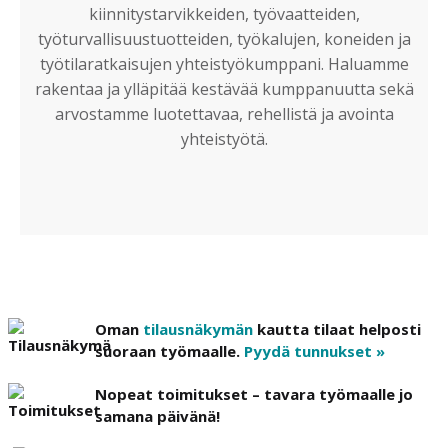
kiinnitystarvikkeiden, työvaatteiden,
työturvallisuustuotteiden, työkalujen, koneiden ja
työtilaratkaisujen yhteistyökumppani. Haluamme
rakentaa ja ylläpitää kestävää kumppanuutta sekä
arvostamme luotettavaa, rehellistä ja avointa
yhteistyötä.
Oman
tilausnäkymän
kautta tilaat helposti
suoraan työmaalle.
Pyydä tunnukset »
Nopeat toimitukset – tavara työmaalle jo
samana päivänä!