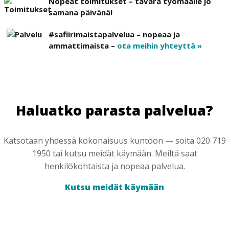
Nopeat toimitukset – tavara työmaalle jo
samana päivänä!
#safiirimaistapalvelua – nopeaa ja
ammattimaista –
ota meihin yhteyttä »
Haluatko parasta palvelua?
Katsotaan yhdessä kokonaisuus kuntoon — soita 020 719
1950 tai kutsu meidät käymään. Meiltä saat
henkilökohtaista ja nopeaa palvelua.
Kutsu meidät käymään