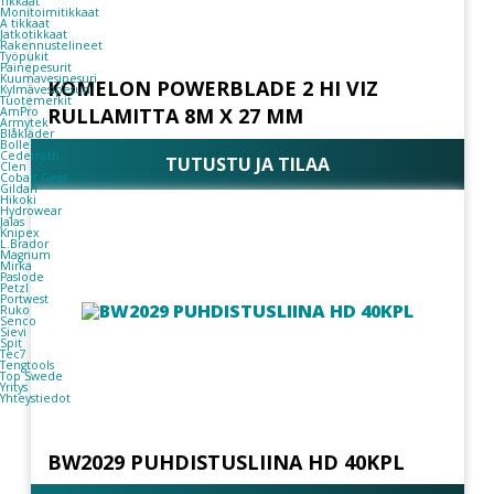
Tikkaat
Monitoimitikkaat
A tikkaat
Jatkotikkaat
Rakennustelineet
Työpukit
Painepesurit
Kuumavesipesuri
KOMELON POWERBLADE 2 HI VIZ
Kylmävesipesuri
Tuotemerkit
RULLAMITTA 8M X 27 MM
AmPro
Armytek
Blåkläder
Bolle
Cederroth
TUTUSTU JA TILAA
Clen
Cobalt Gear
Gildan
Hikoki
Hydrowear
Jalas
Knipex
L.Brador
Magnum
Mirka
Paslode
Petzl
Portwest
Ruko
Senco
Sievi
Spit
Tec7
Tengtools
Top Swede
Yritys
Yhteystiedot
BW2029 PUHDISTUSLIINA HD 40KPL