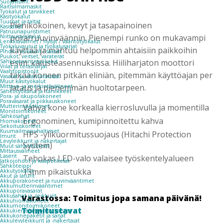
Suojavisiirit
Raitisilmamaskit
Työkalut ja tarvikkeet
Käsityökalut
Tuurnat ja taltat
Pienikokoinen, kevyt ja tasapainoinen
Käsisahat
Patruunapuristimet
pora/ruuvinväännin. Pienempi runko on mukavampi
Niittaustyökalut
Lenkkiavaimet / hylsyt / vääntötyökalut
Työkaluvaunut ja työkalusarjat
käyttää ja mahtuu helpommin ahtaisiin paikkoihin
Pihdit / leikkurit / sakset
Puukot, veitset, varaterät
esim. kalusteasennuksissa. Hiiliharjaton moottori
Sähköasennustyökalut
Viilat ja teräsharjat
Vaahtopistoolit
takaa koneen pitkän eliniän, pitemmän käyttöajan per
Vasarat ja vääntöraudat
Muut käsityökalut
lataus ja pienemmän huoltotarpeen.
Mittaus- ja merkintävälineet
Sähkötyökalut ja -tarvikkeet
Pora- ja iskuporakoneet
Poravasarat ja piikkauskoneet
Vahva kone korkealla kierrosluvulla ja momentilla
Mutterinvääntimet
Monitoimikoneet
Sähkösahat
Ergonominen, kumipinnoitettu kahva
Hiomakoneet
Sekoituskoneet
Kuumailmapuhaltimet
HPS -ylikuormitussuojaus (Hitachi Protection
Imurit
Levyleikkurit ja nakertajat
System)
Muut sähkökoneet
Mittausvälineet
Laserit
Tehokas LED-valo valaisee työskentelyalueen
Jatkojohdot ja kaapelikelat
Sähköteippi
13mm pikaistukka
Akkutyökalut
Akut ja laturit
Akkuporakoneet ja ruuvinvääntimet
Akkumutterinvääntimet
Akkuporavasarat
Akkusahat ja -leikkurit
Varastossa: Toimitus jopa samana päivänä!
Akkuhiomakoneet
Akkumonitoimikoneet
Toimitustavat
Akkukierretangonkatkaisijat
Akkukonepaketit ja sarjat
Akkulevyleikkurit ja -nakertajat