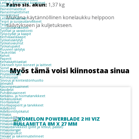
Letkut, liittimet ja kiristimet
Paino sis. akun:
1,37 kg
Vesiletkut
Paineilmaletkut
Paineilmaliittimet
Vesiliittimet
Mukana käytännöllinen konelaukku helppoon
Letkunkiristimet
Teipit ja suojaustarvikkeet
säilytykseen ja kuljetukseen.
Teipit
Suojaustarvikkeet
Työtilat ja varastointi
Työpöydät ja kaapit
Kemikaalikaapit
Työkalusäilytys
Työkaluvaunut
Työkalupakit
Ruuvien säilytys
Taukotilat
Kahvit
Paperit
Kertakäyttöastiat
Teknisen työn koneet ja laitteet
Sorvit
Myös tämä voisi kiinnostaa sinua
Hiomakoneet
Pöytäsirkkelit
Konesuojat
Siivous ja kiinteistönhuolto
Jätesäkit
Käsienpesuaineet
Käsidesit
Puhdistusaineet
Katkaisu- ja hiomatarvikkeet
Katkaisulaikat
Hiomalaikat
Hiomapaperit ja tarvikkeet
Asfaltointi
Asfaltointityökalut
Hitsaus
Hitsauskoneet
Hitsausmaskit
Hitsauskäsineet
Hitsaustarvikkeet (pillit ja letkut, pastat)
Hitsauslangat
Hitsauspuikot
Tikkaat ja rakennustelineet