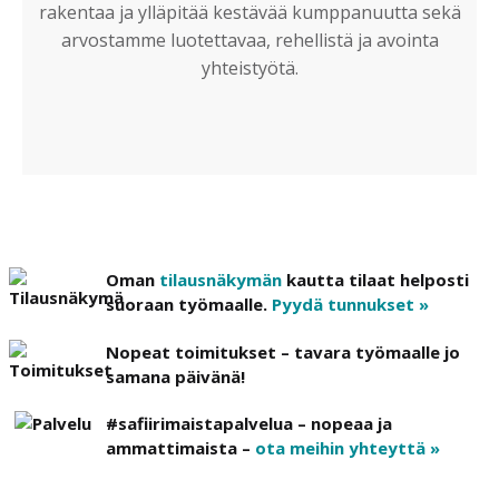
rakentaa ja ylläpitää kestävää kumppanuutta sekä
arvostamme luotettavaa, rehellistä ja avointa
yhteistyötä.
Oman
tilausnäkymän
kautta tilaat helposti
suoraan työmaalle.
Pyydä tunnukset »
Nopeat toimitukset – tavara työmaalle jo
samana päivänä!
#safiirimaistapalvelua – nopeaa ja
ammattimaista –
ota meihin yhteyttä »