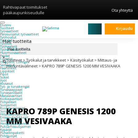
Rahtivapaat toimitukset
Ota yhteyttä
pääkaupunkiseudulle
Etusivu
Kirjaudu
Tuotteet
Työvaatteet
Palosuojatut työvaatteet
Työhousut
Hae tuotteita
Työtakit
Työliivit
Työhaalarit
Työhanskat
Huomiovaatteet
Paidat
×
T-paidat
Tuotteet
>
Työkalut ja tarvikkeet
>
Käsityökalut
>
Mittaus- ja
Hupparit, colleget
Sadeasut
merkintävälineet
>
KAPRO 789P GENESIS 1200 MM VESIVAAKA
Päähineet
Lippikset
Pipot
Sukat
Vyöt
Alusasut
Työ- ja turvakengät
Turvasaappaat
Turvasandaalit
Matalavartiset
Korkeavartiset
Pohjalliset
Suojaimet
KAPRO 789P GENESIS 1200
Kuulosuojaimet
Suojalasit
Hitsaussuojaimet
MM VESIVAAKA
Ensiaputarvikkeet
Suojakäsineet
Hengityssuojaimet
Putoamissuojaimet
Kypärät
Puhallinpaketti
Polvisuojat