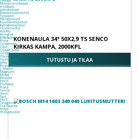
Tikkaat
Monitoimitikkaat
A tikkaat
Jatkotikkaat
Rakennustelineet
Työpukit
Painepesurit
Kuumavesipesuri
Kylmävesipesuri
Tuotemerkit
AmPro
Armytek
KONENAULA 34° 50X2,9 TS SENCO
Blåkläder
Bolle
Cederroth
KIRKAS KAMPA, 2000KPL
Clen
Cobalt Gear
Gildan
Hikoki
TUTUSTU JA TILAA
Hydrowear
Jalas
Knipex
L.Brador
Magnum
Mirka
Paslode
Petzl
Portwest
Ruko
Senco
Sievi
Spit
Tec7
Tengtools
Top Swede
Yritys
Yhteystiedot