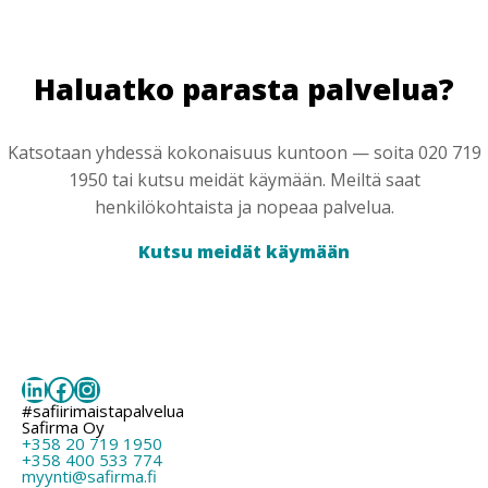
Haluatko parasta palvelua?
Katsotaan yhdessä kokonaisuus kuntoon — soita 020 719
1950 tai kutsu meidät käymään. Meiltä saat
henkilökohtaista ja nopeaa palvelua.
Kutsu meidät käymään
LinkedIn
Facebook
Instagram
#safiirimaistapalvelua
Safirma Oy
+358 20 719 1950
+358 400 533 774
myynti@safirma.fi