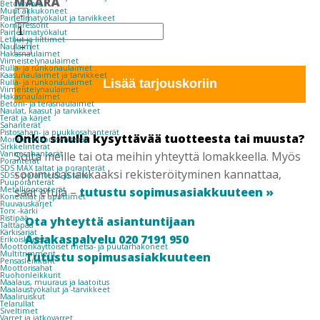
MÄÄRÄ
Betonivibra
KIPSIRUUVI
Muut akkukoneet
-
Paineilmatyökalut ja tarvikkeet
HILO
Kompressorit
Paineilmatyökalut
EK
Letkut ja liittimet
32X4,2
Naulaimet
+
Hakasnaulaimet
SINKITTY
Viimeistelynaulaimet
IRTO
Rulla- ja runkonaulaimet
Kaasunaulaimet ja tarvikkeet
1000
Lisää tarjouskoriin
Rulla- ja runkonaulaimet
Viimeistelynaulaimet
KPL/RASIA
Hakasnaulaimet
SPIT
Betoni- ja teräsnaulaimet
Naulat, kaasut ja tarvikkeet
määrä
Terät ja kärjet
Sahanterät
Pistosahan- ja puukkosahanterät
Onko sinulla kysyttävää tuotteesta tai muusta?
Monitoimikoneen terät
Sirkkelinterät
Soita meille tai ota meihin yhteyttä lomakkeella. Myös
Vannesahanterät
Poranterät
SDS MAX taltat ja poranterät
sopimusasiakkaaksi rekisteröityminen kannattaa,
SDS+ poranterät ja taltat
Puuporanterät
saat etuja –
tutustu sopimusasiakkuuteen »
Metalliporanterät
Koneviilat ja upottimet
Ruuvauskärjet
Torx -kärki
Ristipää
Ota yhteyttä asiantuntijaan
Talttapää
Kärkisarjat
Asiakaspalvelu 020 7191 950
Erikoiskärjet
Moottorikäyttöiset metsä- ja puutarhakoneet
Multitrimmerit
Tutustu sopimusasiakkuuteen
Pensasleikkurit
Moottorisahat
Ruohonleikkurit
Maalaus, muuraus ja laatoitus
Maalaustyökalut ja -tarvikkeet
Maaliruiskut
Telarullat
Siveltimet
Varret ja jatkovarret