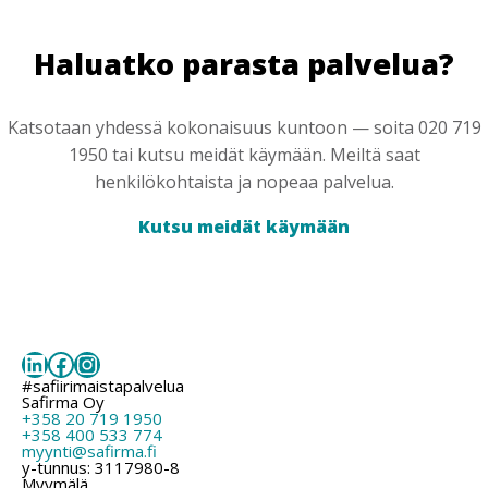
Haluatko parasta palvelua?
Katsotaan yhdessä kokonaisuus kuntoon — soita 020 719
1950 tai kutsu meidät käymään. Meiltä saat
henkilökohtaista ja nopeaa palvelua.
Kutsu meidät käymään
LinkedIn
Facebook
Instagram
#safiirimaistapalvelua
Safirma Oy
+358 20 719 1950
+358 400 533 774
myynti@safirma.fi
y-tunnus: 3117980-8
Myymälä