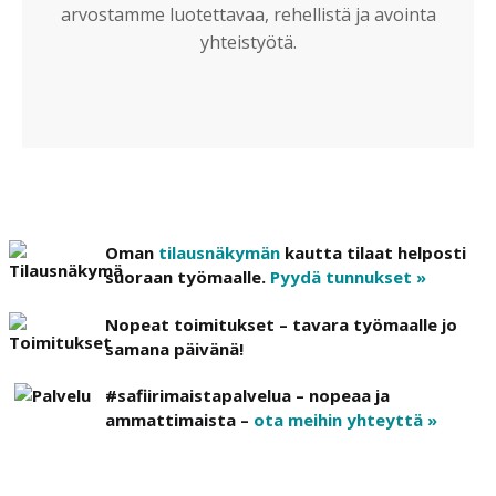
arvostamme luotettavaa, rehellistä ja avointa
yhteistyötä.
Oman
tilausnäkymän
kautta tilaat helposti
suoraan työmaalle.
Pyydä tunnukset »
Nopeat toimitukset – tavara työmaalle jo
samana päivänä!
#safiirimaistapalvelua – nopeaa ja
ammattimaista –
ota meihin yhteyttä »