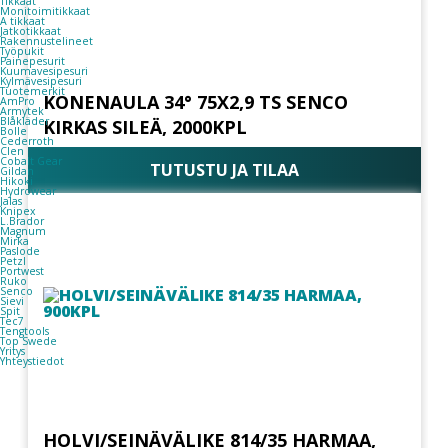
Tikkaat
Monitoimitikkaat
A tikkaat
Jatkotikkaat
Rakennustelineet
Työpukit
Painepesurit
Kuumavesipesuri
Kylmävesipesuri
Tuotemerkit
KONENAULA 34° 75X2,9 TS SENCO
AmPro
Armytek
Blåkläder
KIRKAS SILEÄ, 2000KPL
Bolle
Cederroth
Clen
Cobalt Gear
TUTUSTU JA TILAA
Gildan
Hikoki
Hydrowear
Jalas
Knipex
L.Brador
Magnum
Mirka
Paslode
Petzl
Portwest
Ruko
Senco
Sievi
Spit
Tec7
Tengtools
Top Swede
Yritys
Yhteystiedot
HOLVI/SEINÄVÄLIKE 814/35 HARMAA,