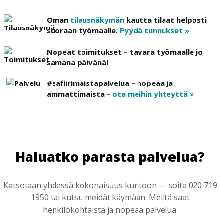
Oman
tilausnäkymän
kautta tilaat helposti
suoraan työmaalle.
Pyydä tunnukset »
Nopeat toimitukset – tavara työmaalle jo
samana päivänä!
#safiirimaistapalvelua – nopeaa ja
ammattimaista –
ota meihin yhteyttä »
Haluatko parasta palvelua?
Katsotaan yhdessä kokonaisuus kuntoon — soita 020 719
1950 tai kutsu meidät käymään. Meiltä saat
henkilökohtaista ja nopeaa palvelua.