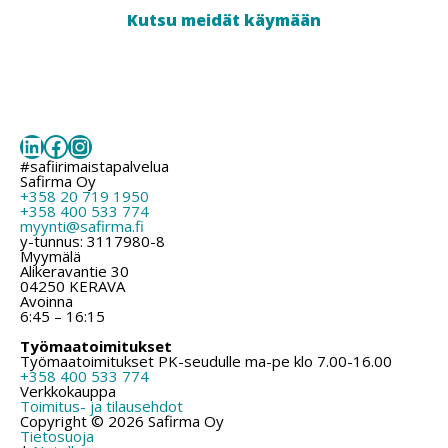
Kutsu meidät käymään
LinkedIn
Facebook
Instagram
#safiirimaistapalvelua
Safirma Oy
+358 20 719 1950
+358 400 533 774
myynti@safirma.fi
y-tunnus: 3117980-8
Myymälä
Alikeravantie 30
04250 KERAVA
Avoinna
6:45 – 16:15
Työmaatoimitukset
Työmaatoimitukset PK-seudulle ma-pe klo 7.00-16.00
+358 400 533 774
Verkkokauppa
Toimitus- ja tilausehdot
Copyright © 2026 Safirma Oy
Tietosuoja