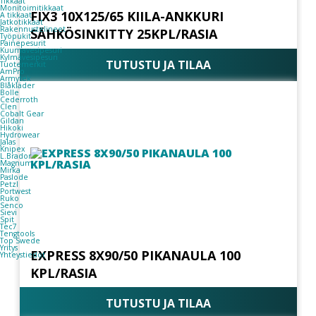
Tikkaat
Monitoimitikkaat
FIX3 10X125/65 KIILA-ANKKURI
A tikkaat
Jatkotikkaat
Rakennustelineet
SÄHKÖSINKITTY 25KPL/RASIA
Työpukit
Painepesurit
Kuumavesipesuri
Kylmävesipesuri
TUTUSTU JA TILAA
Tuotemerkit
AmPro
Armytek
Blåkläder
Bolle
Cederroth
Clen
Cobalt Gear
Gildan
Hikoki
Hydrowear
Jalas
Knipex
L.Brador
Magnum
Mirka
Paslode
Petzl
Portwest
Ruko
Senco
Sievi
Spit
Tec7
Tengtools
Top Swede
Yritys
EXPRESS 8X90/50 PIKANAULA 100
Yhteystiedot
KPL/RASIA
TUTUSTU JA TILAA