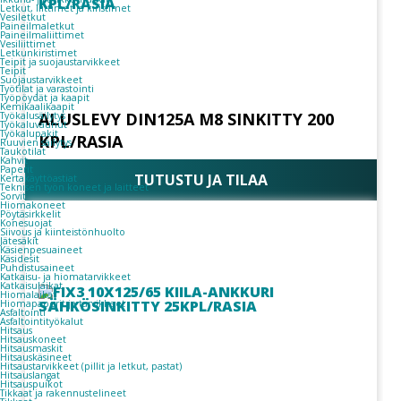
Letkut, liittimet ja kiristimet
Vesiletkut
Paineilmaletkut
Paineilmaliittimet
Vesiliittimet
Letkunkiristimet
Teipit ja suojaustarvikkeet
Teipit
Suojaustarvikkeet
Työtilat ja varastointi
Työpöydät ja kaapit
Kemikaalikaapit
ALUSLEVY DIN125A M8 SINKITTY 200
Työkalusäilytys
Työkaluvaunut
Työkalupakit
KPL/RASIA
Ruuvien säilytys
Taukotilat
Kahvit
Paperit
TUTUSTU JA TILAA
Kertakäyttöastiat
Teknisen työn koneet ja laitteet
Sorvit
Hiomakoneet
Pöytäsirkkelit
Konesuojat
Siivous ja kiinteistönhuolto
Jätesäkit
Käsienpesuaineet
Käsidesit
Puhdistusaineet
Katkaisu- ja hiomatarvikkeet
Katkaisulaikat
Hiomalaikat
Hiomapaperit ja tarvikkeet
Asfaltointi
Asfaltointityökalut
Hitsaus
Hitsauskoneet
Hitsausmaskit
Hitsauskäsineet
Hitsaustarvikkeet (pillit ja letkut, pastat)
Hitsauslangat
Hitsauspuikot
Tikkaat ja rakennustelineet