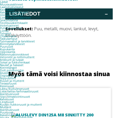
Lastat
Muurausvälineet
Laatoitustyökalut
Kemikaalit
Rakennuskemikaalit
LISÄTIEDOT
–
Uretaanivaahdot
Liimat ja tiivistysaineet
Silikonitahna
Teollisuuskemikaalit
Voiteluaineet
Sovellukset:
Puu, metalli, muovi, lankut, levyt,
Puhdistusaineet
Liimat
Työvalot
sisäkäyttöön.
Otsalamput
Taskulamput
Työmaavalot ja tarvikkeet
Kiinnitys­tarvikkeet
Puuruuvit
Kupukanta
Uppokanta
Rakennuskiinnikkeet
Vetoniitit ja niittimutterit
Ankkurit ja tulpat
Sokat ja lukkorenkaat
Naulat ja hakaset
Kierretangot
Dolt piilokiinnitys
Myös tämä voisi kiinnostaa sinua
Aluslevyt
Displayt ja lavat
Nippusiteet
Ruuvit ja mutterit
Terassiruuvit
Kipsiruuvit
Lastu-/kuitulevyruuvit
Lista-/lattia-/laminaattiruuvit
Asennusruuvit
Siipi-/ilmastointiruuvit
Kateruuvit
Levyruuvit
Kuusio-/lukkoruuvit ja mutterit
Mutterit
Asennusruuvit
Puuruuvit
Rakenneruuvit
Ikkuna- ja ankkuriruuvit