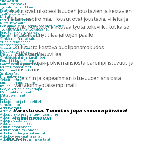
Suojavisiirit
Raitisilmamaskit
Työkalut ja tarvikkeet
Housut ovat ulkoteollisuuden joustavien ja kestävien
Käsityökalut
Tuurnat ja taltat
Käsisahat
mallien inspiroimia. Housut ovat joustavia, viileitä ja
Patruunapuristimet
Niittaustyökalut
kestäviä. Kehitetty liikkuvaa työtä tekeville, koska se
Lenkkiavaimet / hylsyt / vääntötyökalut
Työkaluvaunut ja työkalusarjat
Pihdit / leikkurit / sakset
on myös lisännyt tilaa jalkojen päälle.
Puukot, veitset, varaterät
Sähköasennustyökalut
Viilat ja teräsharjat
Vaahtopistoolit
Kulutusta kestävä puolipanamakudos
Vasarat ja vääntöraudat
Muut käsityökalut
polyesteri/puuvillaa
Mittaus- ja merkintävälineet
Sähkötyökalut ja -tarvikkeet
Pora- ja iskuporakoneet
Muotoiltujen polvien ansiosta parempi istuvuus ja
Poravasarat ja piikkauskoneet
Mutterinvääntimet
joustavuus
Monitoimikoneet
Sähkösahat
Hiomakoneet
Stretchin ja kapeamman istuvuuden ansiosta
Sekoituskoneet
Kuumailmapuhaltimet
vartalonmyötäisempi malli
Imurit
Levyleikkurit ja nakertajat
Muut sähkökoneet
Mittausvälineet
Laserit
Jatkojohdot ja kaapelikelat
Sähköteippi
Akkutyökalut
Varastossa: Toimitus jopa samana päivänä!
Akut ja laturit
Akkuporakoneet ja ruuvinvääntimet
Toimitustavat
Akkumutterinvääntimet
Akkuporavasarat
Akkusahat ja -leikkurit
Akkuhiomakoneet
Akkumonitoimikoneet
Akkukierretangonkatkaisijat
Akkukonepaketit ja sarjat
MÄÄRÄ
Akkulevyleikkurit ja -nakertajat