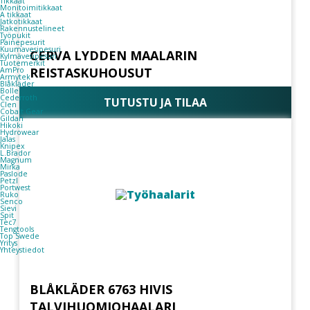
Tikkaat
Monitoimitikkaat
A tikkaat
Jatkotikkaat
Rakennustelineet
Työpukit
Painepesurit
Kuumavesipesuri
CERVA LYDDEN MAALARIN
Kylmävesipesuri
Tuotemerkit
REISTASKUHOUSUT
AmPro
Armytek
Blåkläder
Bolle
Cederroth
TUTUSTU JA TILAA
Clen
Cobalt Gear
Gildan
Hikoki
Hydrowear
Jalas
Knipex
L.Brador
Magnum
Mirka
Paslode
Petzl
Portwest
Ruko
Senco
Sievi
Spit
Tec7
Tengtools
Top Swede
Yritys
Yhteystiedot
BLÅKLÄDER 6763 HIVIS
TALVIHUOMIOHAALARI