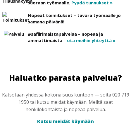
suoraan työmaalle.
Pyydä tunnukset »
Nopeat toimitukset – tavara työmaalle jo
samana päivänä!
#safiirimaistapalvelua – nopeaa ja
ammattimaista –
ota meihin yhteyttä »
Haluatko parasta palvelua?
Katsotaan yhdessä kokonaisuus kuntoon — soita 020 719
1950 tai kutsu meidät käymään. Meiltä saat
henkilökohtaista ja nopeaa palvelua.
Kutsu meidät käymään