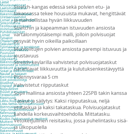
Lastat
Muurausvälineet
Stretch-kangas edessä sekä polvien etu- ja
Laatoitustyökalut
Kemikaalit
takaosassa tekee housuista mukavat, hengittävät
Rakennuskemikaalit
Uretaanivaahdot
ja mahdollistaa hyvän liikkuvuuden
Liimat ja tiivistysaineet
Silikonitahna
Teollisuuskemikaalit
Stretchin ja kapeamman istuvuuden ansiosta
Voiteluaineet
Puhdistusaineet
vartalonmyötäisempi malli, jolloin polvisuojat
Liimat
Työvalot
pysyvät hyvin oikeilla paikoillaan
Otsalamput
Taskulamput
Työmaavalot ja tarvikkeet
Muotoiltujen polvien ansiosta parempi istuvuus ja
Kiinnitys­tarvikkeet
Puuruuvit
joustavuus
Kupukanta
Uppokanta
Stretch-kevlarilla vahvistetut polvisuojataskut
Rakennuskiinnikkeet
Vetoniitit ja niittimutterit
parantavat liikkuvuutta ja kulutuksenkestävyyttä
Ankkurit ja tulpat
Sokat ja lukkorenkaat
Naulat ja hakaset
Pidennysvaraa 5 cm
Kierretangot
Dolt piilokiinnitys
Aluslevyt
Vahvistetut riipputaskut
Displayt ja lavat
Nippusiteet
Sopii mallinsa ansiosta yhteen 225PB takin kanssa
Ruuvit ja mutterit
Terassiruuvit
Kipsiruuvit
Taskut ja säilytys: Kaksi riipputaskua, neljä
Lastu-/kuitulevyruuvit
Lista-/lattia-/laminaattiruuvit
etutaskua ja kaksi takataskua. Polvisuojataskut
Asennusruuvit
Siipi-/ilmastointiruuvit
Kateruuvit
kahdella korkeusvaihtoehdolla. Mittatasku.
Levyruuvit
Kuusio-/lukkoruuvit ja mutterit
Vetoketjullinen reisitasku, jossa puhelintasku sisä-
Mutterit
Asennusruuvit
ja ulkopuolella
Puuruuvit
Rakenneruuvit
Ikkuna- ja ankkuriruuvit