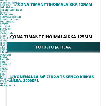
Tikkaat
Monitoimitikkaat
A tikkaat
Jatkotikkaat
Rakennustelineet
Työpukit
Painepesurit
Kuumavesipesuri
Kylmävesipesuri
Tuotemerkit
AmPro
Armytek
Blåkläder
Bolle
Cederroth
CONA TIMANTTIHOIMALAIKKA 125MM
Clen
Cobalt Gear
Gildan
Hikoki
Hydrowear
TUTUSTU JA TILAA
Jalas
Knipex
L.Brador
Magnum
Mirka
Paslode
Petzl
Portwest
Ruko
Senco
Sievi
Spit
Tec7
Tengtools
Top Swede
Yritys
Yhteystiedot