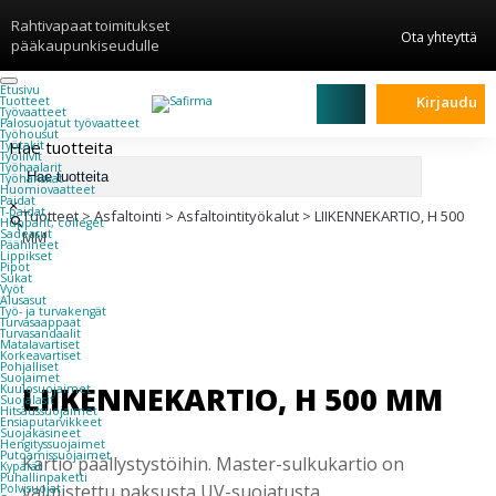
Rahtivapaat toimitukset
Ota yhteyttä
pääkaupunkiseudulle
Etusivu
Kirjaudu
Tuotteet
Työvaatteet
Palosuojatut työvaatteet
Työhousut
Hae tuotteita
Työtakit
Työliivit
Työhaalarit
Työhanskat
Huomiovaatteet
Paidat
×
T-paidat
Tuotteet
>
Asfaltointi
>
Asfaltointityökalut
>
LIIKENNEKARTIO, H 500
Hupparit, colleget
Sadeasut
MM
Päähineet
Lippikset
Pipot
Sukat
Vyöt
Alusasut
Työ- ja turvakengät
Turvasaappaat
Turvasandaalit
Matalavartiset
Korkeavartiset
Pohjalliset
Suojaimet
LIIKENNEKARTIO, H 500 MM
Kuulosuojaimet
Suojalasit
Hitsaussuojaimet
Ensiaputarvikkeet
Suojakäsineet
Hengityssuojaimet
Putoamissuojaimet
Kartio päällystystöihin. Master-sulkukartio on
Kypärät
Puhallinpaketti
valmistettu paksusta UV-suojatusta
Polvisuojat