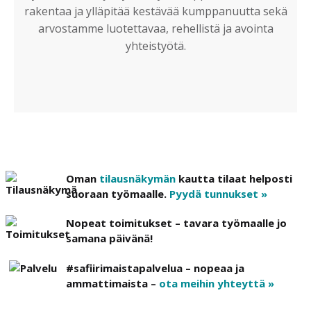
rakentaa ja ylläpitää kestävää kumppanuutta sekä
arvostamme luotettavaa, rehellistä ja avointa
yhteistyötä.
Oman
tilausnäkymän
kautta tilaat helposti
suoraan työmaalle.
Pyydä tunnukset »
Nopeat toimitukset – tavara työmaalle jo
samana päivänä!
#safiirimaistapalvelua – nopeaa ja
ammattimaista –
ota meihin yhteyttä »