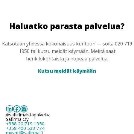
Haluatko parasta palvelua?
Katsotaan yhdessä kokonaisuus kuntoon — soita 020 719
1950 tai kutsu meidät käymään. Meiltä saat
henkilökohtaista ja nopeaa palvelua.
Kutsu meidät käymään
LinkedIn
Facebook
Instagram
#safiirimaistapalvelua
Safirma Oy
+358 20 719 1950
+358 400 533 774
myynti@safirma.fi