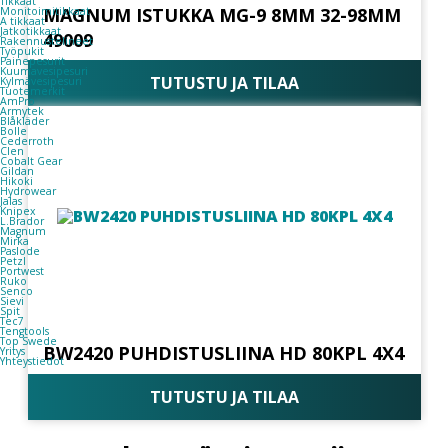
Tikkaat
MAGNUM ISTUKKA MG-9 8MM 32-98MM
Monitoimitikkaat
A tikkaat
Jatkotikkaat
49009
Rakennustelineet
Työpukit
Painepesurit
Kuumavesipesuri
TUTUSTU JA TILAA
Kylmävesipesuri
Tuotemerkit
AmPro
Armytek
Blåkläder
Bolle
Cederroth
Clen
Cobalt Gear
Gildan
Hikoki
Hydrowear
Jalas
Knipex
L.Brador
Magnum
Mirka
Paslode
Petzl
Portwest
Ruko
Senco
Sievi
Spit
Tec7
Tengtools
Top Swede
BW2420 PUHDISTUSLIINA HD 80KPL 4X4
Yritys
Yhteystiedot
TUTUSTU JA TILAA