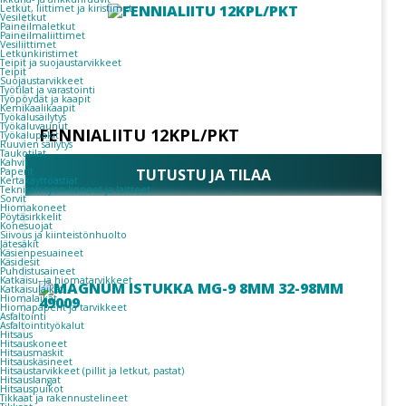
Letkut, liittimet ja kiristimet
Vesiletkut
Paineilmaletkut
Paineilmaliittimet
Vesiliittimet
Letkunkiristimet
Teipit ja suojaustarvikkeet
Teipit
Suojaustarvikkeet
Työtilat ja varastointi
Työpöydät ja kaapit
Kemikaalikaapit
Työkalusäilytys
Työkaluvaunut
FENNIALIITU 12KPL/PKT
Työkalupakit
Ruuvien säilytys
Taukotilat
Kahvit
TUTUSTU JA TILAA
Paperit
Kertakäyttöastiat
Teknisen työn koneet ja laitteet
Sorvit
Hiomakoneet
Pöytäsirkkelit
Konesuojat
Siivous ja kiinteistönhuolto
Jätesäkit
Käsienpesuaineet
Käsidesit
Puhdistusaineet
Katkaisu- ja hiomatarvikkeet
Katkaisulaikat
Hiomalaikat
Hiomapaperit ja tarvikkeet
Asfaltointi
Asfaltointityökalut
Hitsaus
Hitsauskoneet
Hitsausmaskit
Hitsauskäsineet
Hitsaustarvikkeet (pillit ja letkut, pastat)
Hitsauslangat
Hitsauspuikot
Tikkaat ja rakennustelineet