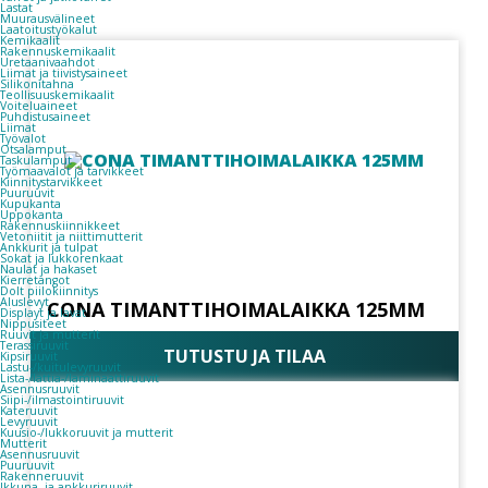
Lastat
Muurausvälineet
Laatoitustyökalut
Kemikaalit
Rakennuskemikaalit
Uretaanivaahdot
Liimat ja tiivistysaineet
Silikonitahna
Teollisuuskemikaalit
Voiteluaineet
Puhdistusaineet
Liimat
Työvalot
Otsalamput
Taskulamput
Työmaavalot ja tarvikkeet
Kiinnitys­tarvikkeet
Puuruuvit
Kupukanta
Uppokanta
Rakennuskiinnikkeet
Vetoniitit ja niittimutterit
Ankkurit ja tulpat
Sokat ja lukkorenkaat
Naulat ja hakaset
Kierretangot
Dolt piilokiinnitys
Aluslevyt
CONA TIMANTTIHOIMALAIKKA 125MM
Displayt ja lavat
Nippusiteet
Ruuvit ja mutterit
Terassiruuvit
TUTUSTU JA TILAA
Kipsiruuvit
Lastu-/kuitulevyruuvit
Lista-/lattia-/laminaattiruuvit
Asennusruuvit
Siipi-/ilmastointiruuvit
Kateruuvit
Levyruuvit
Kuusio-/lukkoruuvit ja mutterit
Mutterit
Asennusruuvit
Puuruuvit
Rakenneruuvit
Ikkuna- ja ankkuriruuvit