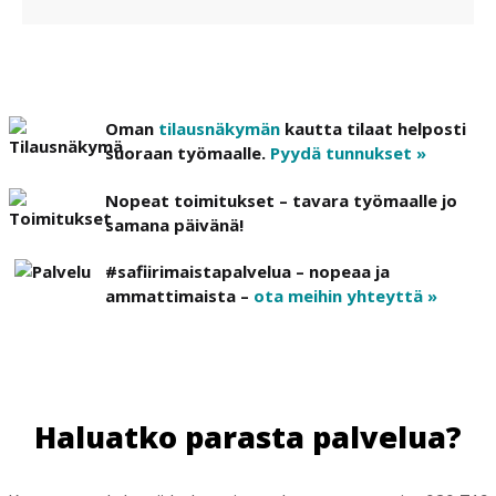
Oman
tilausnäkymän
kautta tilaat helposti
suoraan työmaalle.
Pyydä tunnukset »
Nopeat toimitukset – tavara työmaalle jo
samana päivänä!
#safiirimaistapalvelua – nopeaa ja
ammattimaista –
ota meihin yhteyttä »
Haluatko parasta palvelua?