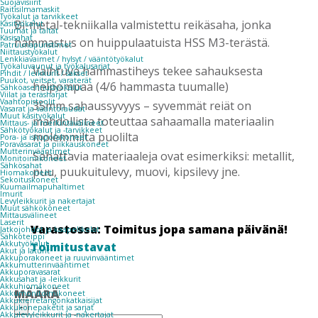
Suojavisiirit
Raitisilmamaskit
Työkalut ja tarvikkeet
Bi-metal-tekniikalla valmistettu reikäsaha, jonka
Käsityökalut
Tuurnat ja taltat
Käsisahat
hammastus on huippulaatuista HSS M3-terästä.
Patruunapuristimet
Niittaustyökalut
Lenkkiavaimet / hylsyt / vääntötyökalut
Työkaluvaunut ja työkalusarjat
Vaihtuva hammastiheys tekee sahauksesta
Pihdit / leikkurit / sakset
Puukot, veitset, varaterät
helpompaa (4/6 hammasta tuumalle)
Sähköasennustyökalut
Viilat ja teräsharjat
Vaahtopistoolit
35mm sahaussyvyys – syvemmät reiät on
Vasarat ja vääntöraudat
Muut käsityökalut
mahdollista toteuttaa sahaamalla materiaalin
Mittaus- ja merkintävälineet
Sähkötyökalut ja -tarvikkeet
molemmilta puolilta
Pora- ja iskuporakoneet
Poravasarat ja piikkauskoneet
Mutterinvääntimet
Sahattavia materiaaleja ovat esimerkiksi: metallit,
Monitoimikoneet
Sähkösahat
puu, puukuitulevy, muovi, kipsilevy jne.
Hiomakoneet
Sekoituskoneet
Kuumailmapuhaltimet
Imurit
Levyleikkurit ja nakertajat
Muut sähkökoneet
Mittausvälineet
Laserit
Varastossa: Toimitus jopa samana päivänä!
Jatkojohdot ja kaapelikelat
Sähköteippi
Akkutyökalut
Toimitustavat
Akut ja laturit
Akkuporakoneet ja ruuvinvääntimet
Akkumutterinvääntimet
Akkuporavasarat
Akkusahat ja -leikkurit
Akkuhiomakoneet
MÄÄRÄ
Akkumonitoimikoneet
Akkukierretangonkatkaisijat
MAGNUM
-
Akkukonepaketit ja sarjat
TIMANTTIREIKÄSAHA
Akkulevyleikkurit ja -nakertajat