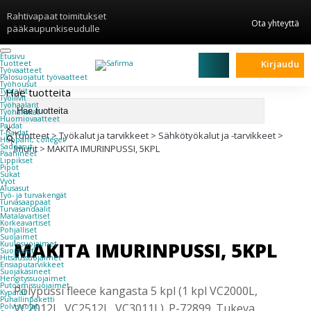
Rahtivapaat toimitukset
Ota yhteyttä
pääkaupunkiseudulle
Etusivu
Kirjaudu
Tuotteet
Työvaatteet
Palosuojatut työvaatteet
Työhousut
Hae tuotteita
Työtakit
Työliivit
Työhaalarit
Työhanskat
Huomiovaatteet
Paidat
×
T-paidat
Tuotteet
>
Työkalut ja tarvikkeet
>
Sähkötyökalut ja -tarvikkeet
>
Hupparit, colleget
Sadeasut
Imurit
>
MAKITA IMURINPUSSI, 5KPL
Päähineet
Lippikset
Pipot
Sukat
Vyöt
Alusasut
Työ- ja turvakengät
Turvasaappaat
Turvasandaalit
Matalavartiset
Korkeavartiset
Pohjalliset
Suojaimet
MAKITA IMURINPUSSI, 5KPL
Kuulosuojaimet
Suojalasit
Hitsaussuojaimet
Ensiaputarvikkeet
Suojakäsineet
Hengityssuojaimet
Putoamissuojaimet
Pölypussi fleece kangasta 5 kpl (1 kpl VC2000L,
Kypärät
Puhallinpaketti
VC2012L, VC2512L, VC3011L). P-72899. Tukeva
Polvisuojat