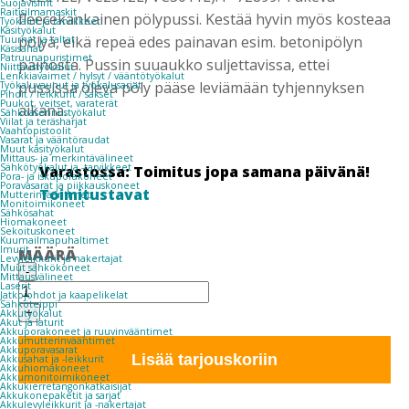
Suojavisiirit
Raitisilmamaskit
fleecekankainen pölypussi. Kestää hyvin myös kosteaa
Työkalut ja tarvikkeet
Käsityökalut
pölyä, eikä repeä edes painavan esim. betonipölyn
Tuurnat ja taltat
Käsisahat
Patruunapuristimet
painosta. Pussin suuaukko suljettavissa, ettei
Niittaustyökalut
Lenkkiavaimet / hylsyt / vääntötyökalut
pussissa oleva pöly pääse leviämään tyhjennyksen
Työkaluvaunut ja työkalusarjat
Pihdit / leikkurit / sakset
Puukot, veitset, varaterät
aikana.
Sähköasennustyökalut
Viilat ja teräsharjat
Vaahtopistoolit
Vasarat ja vääntöraudat
Muut käsityökalut
Mittaus- ja merkintävälineet
Sähkötyökalut ja -tarvikkeet
Varastossa: Toimitus jopa samana päivänä!
Pora- ja iskuporakoneet
Poravasarat ja piikkauskoneet
Toimitustavat
Mutterinvääntimet
Monitoimikoneet
Sähkösahat
Hiomakoneet
Sekoituskoneet
Kuumailmapuhaltimet
Imurit
MÄÄRÄ
Levyleikkurit ja nakertajat
MAKITA
Muut sähkökoneet
-
Mittausvälineet
IMURINPUSSI,
Laserit
5KPL
Jatkojohdot ja kaapelikelat
Sähköteippi
määrä
+
Akkutyökalut
Akut ja laturit
Akkuporakoneet ja ruuvinvääntimet
Akkumutterinvääntimet
Akkuporavasarat
Lisää tarjouskoriin
Akkusahat ja -leikkurit
Akkuhiomakoneet
Akkumonitoimikoneet
Akkukierretangonkatkaisijat
Akkukonepaketit ja sarjat
Akkulevyleikkurit ja -nakertajat