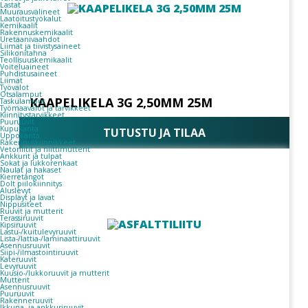
Lastat
Muurausvälineet
Laatoitustyökalut
Kemikaalit
Rakennuskemikaalit
Uretaanivaahdot
Liimat ja tiivistysaineet
Silikonitahna
Teollisuuskemikaalit
Voiteluaineet
Puhdistusaineet
Liimat
Työvalot
Otsalamput
KAAPELIKELA 3G 2,50MM 25M
Taskulamput
Työmaavalot ja tarvikkeet
Kiinnitys­tarvikkeet
Puuruuvit
Kupukanta
TUTUSTU JA TILAA
Uppokanta
Rakennuskiinnikkeet
Vetoniitit ja niittimutterit
Ankkurit ja tulpat
Sokat ja lukkorenkaat
Naulat ja hakaset
Kierretangot
Dolt piilokiinnitys
Aluslevyt
Displayt ja lavat
Nippusiteet
Ruuvit ja mutterit
Terassiruuvit
Kipsiruuvit
Lastu-/kuitulevyruuvit
Lista-/lattia-/laminaattiruuvit
Asennusruuvit
Siipi-/ilmastointiruuvit
Kateruuvit
Levyruuvit
Kuusio-/lukkoruuvit ja mutterit
Mutterit
Asennusruuvit
Puuruuvit
Rakenneruuvit
Ikkuna- ja ankkuriruuvit