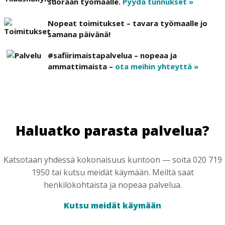
suoraan työmaalle.
Pyydä tunnukset »
Nopeat toimitukset – tavara työmaalle jo
samana päivänä!
#safiirimaistapalvelua – nopeaa ja
ammattimaista –
ota meihin yhteyttä »
Haluatko parasta palvelua?
Katsotaan yhdessä kokonaisuus kuntoon — soita 020 719
1950 tai kutsu meidät käymään. Meiltä saat
henkilökohtaista ja nopeaa palvelua.
Kutsu meidät käymään