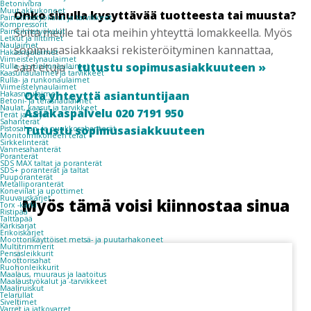
Betonivibra
Muut akkukoneet
Onko sinulla kysyttävää tuotteesta tai muusta?
Paineilmatyökalut ja tarvikkeet
Kompressorit
Soita meille tai ota meihin yhteyttä lomakkeella. Myös
Paineilmatyökalut
Letkut ja liittimet
Naulaimet
sopimusasiakkaaksi rekisteröityminen kannattaa,
Hakasnaulaimet
Viimeistelynaulaimet
saat etuja –
tutustu sopimusasiakkuuteen »
Rulla- ja runkonaulaimet
Kaasunaulaimet ja tarvikkeet
Rulla- ja runkonaulaimet
Viimeistelynaulaimet
Ota yhteyttä asiantuntijaan
Hakasnaulaimet
Betoni- ja teräsnaulaimet
Naulat, kaasut ja tarvikkeet
Asiakaspalvelu 020 7191 950
Terät ja kärjet
Sahanterät
Tutustu sopimusasiakkuuteen
Pistosahan- ja puukkosahanterät
Monitoimikoneen terät
Sirkkelinterät
Vannesahanterät
Poranterät
SDS MAX taltat ja poranterät
SDS+ poranterät ja taltat
Puuporanterät
Metalliporanterät
Koneviilat ja upottimet
Ruuvauskärjet
Myös tämä voisi kiinnostaa sinua
Torx -kärki
Ristipää
Talttapää
Kärkisarjat
Erikoiskärjet
Moottorikäyttöiset metsä- ja puutarhakoneet
Multitrimmerit
Pensasleikkurit
Moottorisahat
Ruohonleikkurit
Maalaus, muuraus ja laatoitus
Maalaustyökalut ja -tarvikkeet
Maaliruiskut
Telarullat
Siveltimet
Varret ja jatkovarret