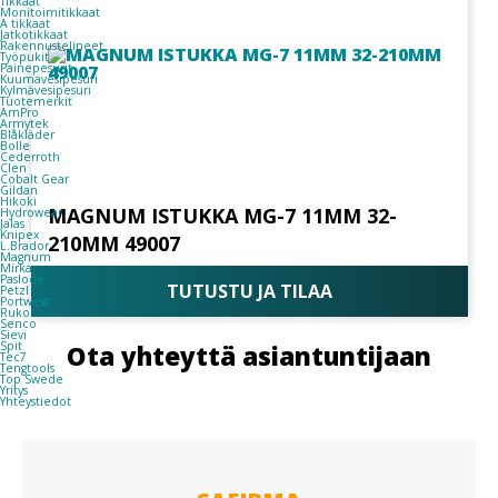
Tikkaat
Monitoimitikkaat
A tikkaat
Jatkotikkaat
Rakennustelineet
Työpukit
Painepesurit
Kuumavesipesuri
Kylmävesipesuri
Tuotemerkit
AmPro
Armytek
Blåkläder
Bolle
Cederroth
Clen
Cobalt Gear
Gildan
Hikoki
MAGNUM ISTUKKA MG-7 11MM 32-
Hydrowear
Jalas
Knipex
210MM 49007
L.Brador
Magnum
Mirka
Paslode
TUTUSTU JA TILAA
Petzl
Portwest
Ruko
Senco
Sievi
Spit
Ota yhteyttä asiantuntijaan
Tec7
Tengtools
Top Swede
Yritys
Yhteystiedot