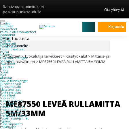
Rahtivapaat toimitukset
Ota yhteyttä
pääkaupunkiseudulle
Etusivu
Kirjaudu
Tuotteet
Työvaatteet
Palosuojatut työvaatteet
Työhousut
Hae tuotteita
Työtakit
Työliivit
Työhaalarit
Työhanskat
Huomiovaatteet
Paidat
×
T-paidat
Tuotteet
>
Työkalut ja tarvikkeet
>
Käsityökalut
>
Mittaus- ja
Hupparit, colleget
Sadeasut
merkintävälineet
>
ME87550 LEVEÄ RULLAMITTA 5M/33MM
Päähineet
Lippikset
Pipot
Sukat
Vyöt
Alusasut
Työ- ja turvakengät
Turvasaappaat
Turvasandaalit
Matalavartiset
Korkeavartiset
Pohjalliset
Suojaimet
ME87550 LEVEÄ RULLAMITTA
Kuulosuojaimet
Suojalasit
Hitsaussuojaimet
5M/33MM
Ensiaputarvikkeet
Suojakäsineet
Hengityssuojaimet
Putoamissuojaimet
Kypärät
Puhallinpaketti
Polvisuojat