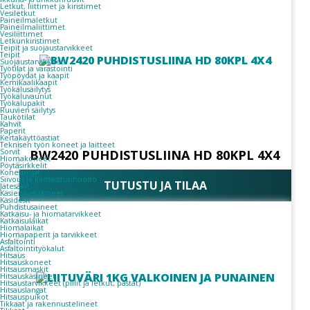
Letkut, liittimet ja kiristimet
Vesiletkut
Paineilmaletkut
Paineilmaliittimet
Vesiliittimet
Letkunkiristimet
Teipit ja suojaustarvikkeet
Teipit
Suojaustarvikkeet
Työtilat ja varastointi
Työpöydät ja kaapit
Kemikaalikaapit
Työkalusäilytys
Työkaluvaunut
Työkalupakit
Ruuvien säilytys
Taukotilat
Kahvit
Paperit
Kertakäyttöastiat
Teknisen työn koneet ja laitteet
Sorvit
BW2420 PUHDISTUSLIINA HD 80KPL 4X4
Hiomakoneet
Pöytäsirkkelit
Konesuojat
Siivous ja kiinteistönhuolto
TUTUSTU JA TILAA
Jätesäkit
Käsienpesuaineet
Käsidesit
Puhdistusaineet
Katkaisu- ja hiomatarvikkeet
Katkaisulaikat
Hiomalaikat
Hiomapaperit ja tarvikkeet
Asfaltointi
Asfaltointityökalut
Hitsaus
Hitsauskoneet
Hitsausmaskit
Hitsauskäsineet
Hitsaustarvikkeet (pillit ja letkut, pastat)
Hitsauslangat
Hitsauspuikot
Tikkaat ja rakennustelineet