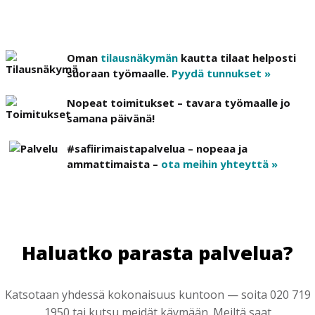
Oman
tilausnäkymän
kautta tilaat helposti
suoraan työmaalle.
Pyydä tunnukset »
Nopeat toimitukset – tavara työmaalle jo
samana päivänä!
#safiirimaistapalvelua – nopeaa ja
ammattimaista –
ota meihin yhteyttä »
Haluatko parasta palvelua?
Katsotaan yhdessä kokonaisuus kuntoon — soita 020 719
1950 tai kutsu meidät käymään. Meiltä saat