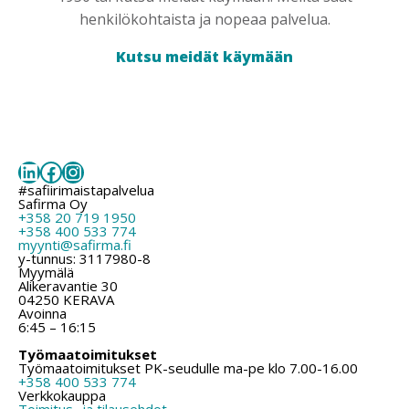
henkilökohtaista ja nopeaa palvelua.
Kutsu meidät käymään
LinkedIn
Facebook
Instagram
#safiirimaistapalvelua
Safirma Oy
+358 20 719 1950
+358 400 533 774
myynti@safirma.fi
y-tunnus: 3117980-8
Myymälä
Alikeravantie 30
04250 KERAVA
Avoinna
6:45 – 16:15
Työmaatoimitukset
Työmaatoimitukset PK-seudulle ma-pe klo 7.00-16.00
+358 400 533 774
Verkkokauppa
Toimitus- ja tilausehdot