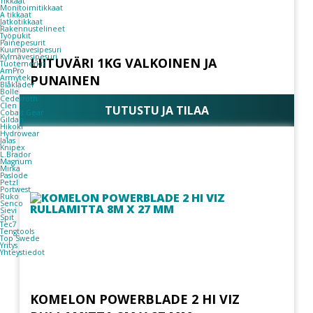
Tikkaat
Monitoimitikkaat
A tikkaat
Jatkotikkaat
Rakennustelineet
Työpukit
Painepesurit
Kuumavesipesuri
Kylmävesipesuri
LIITUVÄRI 1KG VALKOINEN JA
Tuotemerkit
AmPro
PUNAINEN
Armytek
Blåkläder
Bolle
Cederroth
Clen
TUTUSTU JA TILAA
Cobalt Gear
Gildan
Hikoki
Hydrowear
Jalas
Knipex
L.Brador
Magnum
Mirka
Paslode
Petzl
Portwest
Ruko
Senco
Sievi
Spit
Tec7
Tengtools
Top Swede
Yritys
Yhteystiedot
KOMELON POWERBLADE 2 HI VIZ