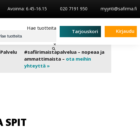
Avoinna: 6.45-16.15
020 7191 950
myynti@safirma.fi
Hae tuotteita
Kirjaudu
Tarjouskori
×
#safiirimaistapalvelua – nopeaa ja
ammattimaista –
ota meihin
yhteyttä »
 SPIT