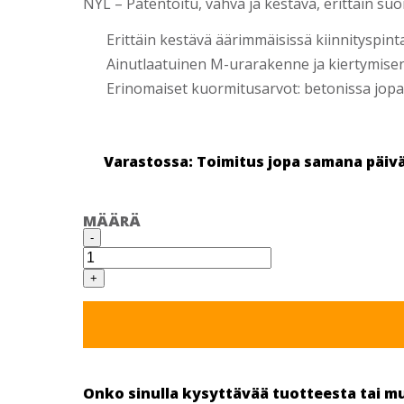
NYL – Patentoitu, vahva ja kestävä, erittäin su
Erittäin kestävä äärimmäisissä kiinnityspint
Ainutlaatuinen M-urarakenne ja kiertymisen
Erinomaiset kuormitusarvot: betonissa jopa
Varastossa: Toimitus jopa samana päiv
MÄÄRÄ
NYL
-
10X50
NAILONTULPPA
(PROPPU)
+
50
KPL/RASIA
SPIT
määrä
Onko sinulla kysyttävää tuotteesta tai m