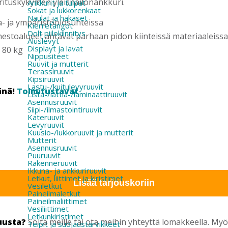
orituskykyinen yleisnailonankkuri.
Ankkurit ja tulpat
Sokat ja lukkorenkaat
Naulat ja hakaset
a- ja ympäristöolosuhteissa
Kierretangot
Dolt piilokiinnitys
estoalueet antavat parhaan pidon kiinteissä materiaaleissa
Aluslevyt
Displayt ja lavat
 80 kg
Nippusiteet
Ruuvit ja mutterit
Terassiruuvit
Kipsiruuvit
Lastu-/kuitulevyruuvit
änä!
Toimitustavat
Lista-/lattia-/laminaattiruuvit
Asennusruuvit
Siipi-/ilmastointiruuvit
Kateruuvit
Levyruuvit
Kuusio-/lukkoruuvit ja mutterit
Mutterit
Asennusruuvit
Puuruuvit
Rakenneruuvit
Ikkuna- ja ankkuriruuvit
Letkut, liittimet ja kiristimet
Lisää tarjouskoriin
Vesiletkut
Paineilmaletkut
Paineilmaliittimet
Vesiliittimet
Letkunkiristimet
uusta?
Soita meille tai ota meihin yhteyttä lomakkeella. M
Teipit ja suojaustarvikkeet