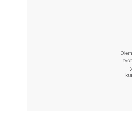
Olemm
työt
ku