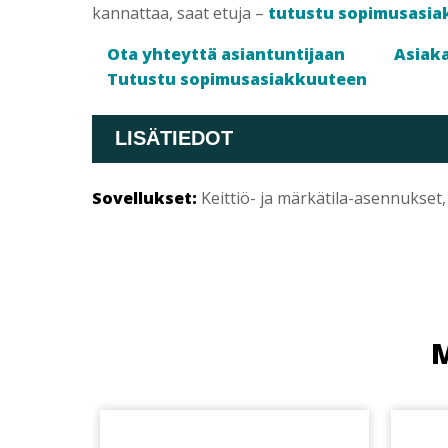
kannattaa, saat etuja –
tutustu sopimusasia
Ota yhteyttä asiantuntijaan
Asiaka
Tutustu sopimusasiakkuuteen
LISÄTIEDOT
Sovellukset:
Keittiö- ja märkätila-asennukset,
M