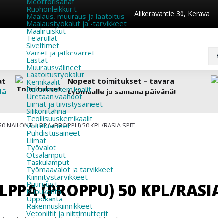
Moottorisahat
Ruohonleikkurit
Alikeravantie 30, Kerava
Maalaus, muuraus ja laatoitus
Maalaustyökalut ja -tarvikkeet
Maaliruiskut
Telarullat
Siveltimet
Varret ja jatkovarret
Lastat
Muurausvälineet
Laatoitustyökalut
at
Nopeat toimitukset – tavara
Kemikaalit
Rakennuskemikaalit
dä
työmaalle jo samana päivänä!
Uretaanivaahdot
Liimat ja tiivistysaineet
Silikonitahna
Teollisuuskemikaalit
50 NAILONTULPPA (PROPPU) 50 KPL/RASIA SPIT
Voiteluaineet
Puhdistusaineet
Liimat
Työvalot
Otsalamput
Taskulamput
Työmaavalot ja tarvikkeet
Kiinnitys­tarvikkeet
Puuruuvit
PPA (PROPPU) 50 KPL/RASIA
Kupukanta
Uppokanta
Rakennuskiinnikkeet
Vetoniitit ja niittimutterit