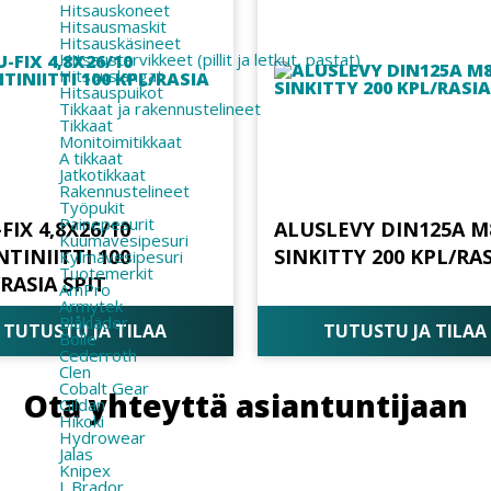
Hitsauskoneet
Hitsausmaskit
Hitsauskäsineet
Hitsaustarvikkeet (pillit ja letkut, pastat)
Hitsauslangat
Hitsauspuikot
Tikkaat ja rakennustelineet
Tikkaat
Monitoimitikkaat
A tikkaat
Jatkotikkaat
Rakennustelineet
Työpukit
Painepesurit
FIX 4,8X26/10
ALUSLEVY DIN125A M
Kuumavesipesuri
TINIITTI 100
SINKITTY 200 KPL/RA
Kylmävesipesuri
Tuotemerkit
RASIA SPIT
AmPro
Armytek
Blåkläder
TUTUSTU JA TILAA
TUTUSTU JA TILAA
Bolle
Cederroth
Clen
Cobalt Gear
Ota yhteyttä asiantuntijaan
Gildan
Hikoki
Hydrowear
Jalas
Knipex
L.Brador