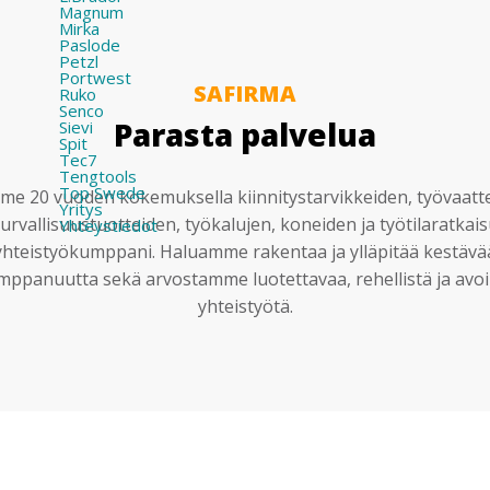
Magnum
Mirka
Paslode
Petzl
Portwest
SAFIRMA
Ruko
Senco
Parasta palvelua
Sievi
Spit
Tec7
Tengtools
Top Swede
e 20 vuoden kokemuksella kiinnitystarvikkeiden, työvaatt
Yritys
urvallisuustuotteiden, työkalujen, koneiden ja työtilaratkai
Yhteystiedot
yhteistyökumppani. Haluamme rakentaa ja ylläpitää kestävä
mppanuutta sekä arvostamme luotettavaa, rehellistä ja avoi
yhteistyötä.