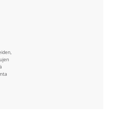
eiden,
sujen
ä
nta