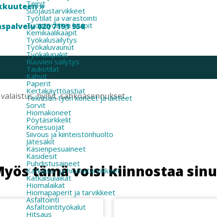
Teipit
kkuuteen »
Suojaustarvikkeet
Työtilat ja varastointi
Työpöydät ja kaapit
spalvelu 020 7191 950
Kemikaalikaapit
Työkalusäilytys
Työkaluvaunut
Työkalupakit
Ruuvien säilytys
Taukotilat
Kahvit
Paperit
Kertakäyttöastiat
 valaistus, hyllyt, sähköasennukset.
Teknisen työn koneet ja laitteet
Sorvit
Hiomakoneet
Pöytäsirkkelit
Konesuojat
Siivous ja kiinteistönhuolto
Jätesäkit
Käsienpesuaineet
Käsidesit
Puhdistusaineet
yös tämä voisi kiinnostaa sin
Katkaisu- ja hiomatarvikkeet
Katkaisulaikat
Hiomalaikat
Hiomapaperit ja tarvikkeet
Asfaltointi
Asfaltointityökalut
Hitsaus