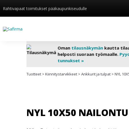
Rahtivapaat toimitukset pääkaupunkiseudulle
Oman
tilausnäkymän
kautta tila
helposti suoraan työmaalle.
Pyy
tunnukset »
Tuotteet
>
Kiinnitys­tarvikkeet
>
Ankkurit ja tulpat
>
NYL 10X
NYL 10X50 NAILONTUL