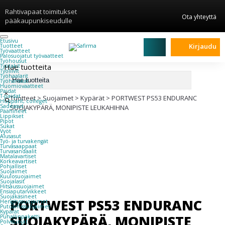
Rahtivapaat toimitukset
Ota yhteyttä
pääkaupunkiseudulle
Etusivu
Kirjaudu
Tuotteet
Työvaatteet
Palosuojatut työvaatteet
Työhousut
Hae tuotteita
Työtakit
Työliivit
Työhaalarit
Työhanskat
Huomiovaatteet
Paidat
×
T-paidat
Tuotteet
>
Suojaimet
>
Kypärät
>
PORTWEST PS53 ENDURANC
Hupparit, colleget
Sadeasut
SUOJAKYPÄRÄ, MONIPISTE LEUKAHIHNA
Päähineet
Lippikset
Pipot
Sukat
Vyöt
Alusasut
Työ- ja turvakengät
Turvasaappaat
Turvasandaalit
Matalavartiset
Korkeavartiset
Pohjalliset
Suojaimet
Kuulosuojaimet
Suojalasit
Hitsaussuojaimet
Ensiaputarvikkeet
Suojakäsineet
PORTWEST PS53 ENDURANC
Hengityssuojaimet
Putoamissuojaimet
Kypärät
SUOJAKYPÄRÄ, MONIPISTE
Puhallinpaketti
Polvisuojat