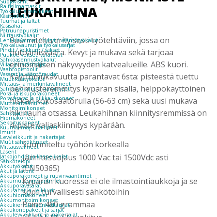
Suojavisiirit
LEUKAHIHNA
Raitisilmamaskit
Työkalut ja tarvikkeet
Käsityökalut
Tuurnat ja taltat
Käsisahat
Patruunapuristimet
Niittaustyökalut
Suunniteltu erityisesti työtehtäviin, jossa on
Lenkkiavaimet / hylsyt / vääntötyökalut
Työkaluvaunut ja työkalusarjat
Pihdit / leikkurit / sakset
putoamisvaara. Kevyt ja mukava sekä tarjoaa
Puukot, veitset, varaterät
Sähköasennustyökalut
erinomaisen näkyvyyden katvealueille. ABS kuori.
Viilat ja teräsharjat
Vaahtopistoolit
Vasarat ja vääntöraudat
Käyttömukavuutta parantavat 6sta: pisteestä tuettu
Muut käsityökalut
Mittaus- ja merkintävälineet
pehmusteremmitys kypärän sisällä, helppokäyttöinen
Sähkötyökalut ja -tarvikkeet
Pora- ja iskuporakoneet
Poravasarat ja piikkauskoneet
niskan kokosäätörulla (56-63 cm) sekä uusi mukava
Mutterinvääntimet
Monitoimikoneet
hikinauha otsassa. Leukahihnan kiinnitysremmissä on
Sähkösahat
Hiomakoneet
Sekoituskoneet
4-piste valjaskiinnitys kypärään.
Kuumailmapuhaltimet
Imurit
Levyleikkurit ja nakertajat
Muut sähkökoneet
Suunniteltu työhön korkealla
Mittausvälineet
Laserit
Jännitesuojaus 1000 Vac tai 1500Vdc asti
Jatkojohdot ja kaapelikelat
Sähköteippi
(EN50365)
Akkutyökalut
Akut ja laturit
Akkuporakoneet ja ruuvinvääntimet
Kypärän kuoressa ei ole ilmastointiaukkoja ja se
Akkumutterinvääntimet
Akkuporavasarat
sopii turvallisesti sähkötöihin
Akkusahat ja -leikkurit
Akkuhiomakoneet
Akkumonitoimikoneet
Paino 460 grammaa
Akkukierretangonkatkaisijat
Akkukonepaketit ja sarjat
Akkulevyleikkurit ja -nakertajat