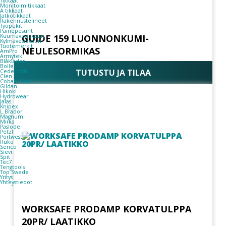
Tikkaat
Monitoimitikkaat
A tikkaat
Jatkotikkaat
Rakennustelineet
Työpukit
Painepesurit
GUIDE 159 LUONNONKUMI-
Kuumavesipesuri
Kylmävesipesuri
Tuotemerkit
NEULESORMIKAS
AmPro
Armytek
Blåkläder
Bolle
TUTUSTU JA TILAA
Cederroth
Clen
Cobalt Gear
Gildan
Hikoki
Hydrowear
Jalas
Knipex
L.Brador
Magnum
Mirka
Paslode
Petzl
Portwest
Ruko
Senco
Sievi
Spit
Tec7
Tengtools
Top Swede
Yritys
Yhteystiedot
WORKSAFE PRODAMP KORVATULPPA
20PR/ LAATIKKO