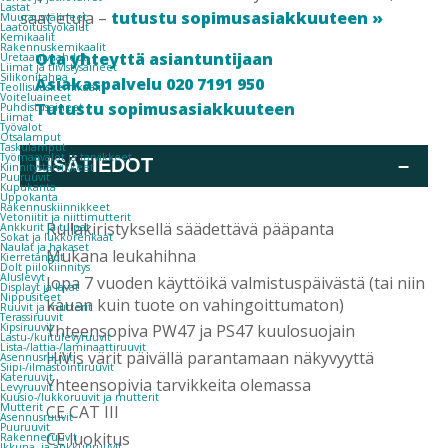
Lastat
saat etuja –
tutustu sopimusasiakkuuteen »
Muurausvälineet
Laatoitustyökalut
Kemikaalit
Rakennuskemikaalit
Ota yhteyttä asiantuntijaan
Uretaanivaahdot
Liimat ja tiivistysaineet
Silikonitahna
Asiakaspalvelu 020 7191 950
Teollisuuskemikaalit
Voiteluaineet
Tutustu sopimusasiakkuuteen
Puhdistusaineet
Liimat
Työvalot
Otsalamput
Taskulamput
Työmaavalot ja tarvikkeet
LISÄTIEDOT
–
Kiinnitys­tarvikkeet
Puuruuvit
Kupukanta
Uppokanta
Rakennuskiinnikkeet
Vetoniitit ja niittimutterit
Rullakiristyksellä säädettävä pääpanta
Ankkurit ja tulpat
Sokat ja lukkorenkaat
Naulat ja hakaset
Mukana leukahihna
Kierretangot
Dolt piilokiinnitys
Aluslevyt
Jopa 7 vuoden käyttöikä valmistuspäivästä (tai niin
Displayt ja lavat
Nippusiteet
kauan kuin tuote on vahingoittumaton)
Ruuvit ja mutterit
Terassiruuvit
Kipsiruuvit
Yhteensopiva PW47 ja PS47 kuulosuojain
Lastu-/kuitulevyruuvit
Lista-/lattia-/laminaattiruuvit
HiVis värit päivällä parantamaan näkyvyyttä
Asennusruuvit
Siipi-/ilmastointiruuvit
Kateruuvit
Yhteensopivia tarvikkeita olemassa
Levyruuvit
Kuusio-/lukkoruuvit ja mutterit
Mutterit
CE CAT III
Asennusruuvit
Puuruuvit
CE luokitus
Rakenneruuvit
Ikkuna- ja ankkuriruuvit