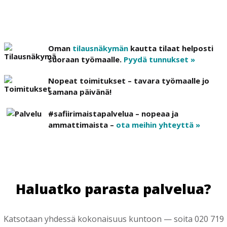
Oman
tilausnäkymän
kautta tilaat helposti
suoraan työmaalle.
Pyydä tunnukset »
Nopeat toimitukset – tavara työmaalle jo
samana päivänä!
#safiirimaistapalvelua – nopeaa ja
ammattimaista –
ota meihin yhteyttä »
Haluatko parasta palvelua?
Katsotaan yhdessä kokonaisuus kuntoon — soita 020 719