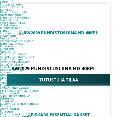
Lastat
Muurausvälineet
Laatoitustyökalut
Kemikaalit
Rakennuskemikaalit
Uretaanivaahdot
Liimat ja tiivistysaineet
Silikonitahna
Teollisuuskemikaalit
Voiteluaineet
Puhdistusaineet
Liimat
Työvalot
Otsalamput
Taskulamput
Työmaavalot ja tarvikkeet
Kiinnitys­tarvikkeet
Puuruuvit
Kupukanta
Uppokanta
Rakennuskiinnikkeet
Vetoniitit ja niittimutterit
Ankkurit ja tulpat
Sokat ja lukkorenkaat
Naulat ja hakaset
Kierretangot
BW2029 PUHDISTUSLIINA HD 40KPL
Dolt piilokiinnitys
Aluslevyt
Displayt ja lavat
Nippusiteet
TUTUSTU JA TILAA
Ruuvit ja mutterit
Terassiruuvit
Kipsiruuvit
Lastu-/kuitulevyruuvit
Lista-/lattia-/laminaattiruuvit
Asennusruuvit
Siipi-/ilmastointiruuvit
Kateruuvit
Levyruuvit
Kuusio-/lukkoruuvit ja mutterit
Mutterit
Asennusruuvit
Puuruuvit
Rakenneruuvit
Ikkuna- ja ankkuriruuvit