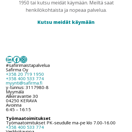
1950 tai kutsu meidät käymään. Meiltä saat
henkilökohtaista ja nopeaa palvelua.
Kutsu meidät käymään
LinkedIn
Facebook
Instagram
#safiirimaistapalvelua
Safirma Oy
+358 20 719 1950
+358 400 533 774
myynti@safirma.fi
y-tunnus: 3117980-8
Myymälä
Alikeravantie 30
04250 KERAVA
Avoinna
6:45 – 16:15
Työmaatoimitukset
Työmaatoimitukset PK-seudulle ma-pe klo 7.00-16.00
+358 400 533 774
Verkkokauppa