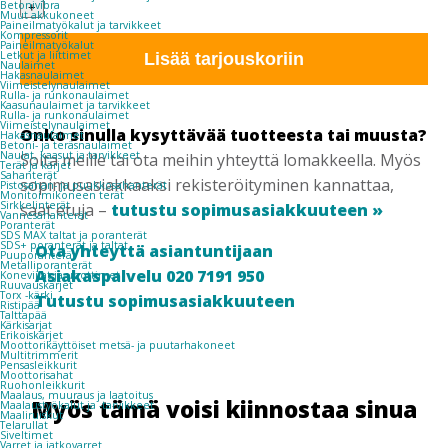
210G
Betonivibra
+
Muut akkukoneet
PIEZO
Paineilmatyökalut ja tarvikkeet
Kompressorit
KIE
Paineilmatyökalut
määrä
Letkut ja liittimet
Lisää tarjouskoriin
Naulaimet
Hakasnaulaimet
Viimeistelynaulaimet
Rulla- ja runkonaulaimet
Kaasunaulaimet ja tarvikkeet
Rulla- ja runkonaulaimet
Viimeistelynaulaimet
Onko sinulla kysyttävää tuotteesta tai muusta?
Hakasnaulaimet
Betoni- ja teräsnaulaimet
Naulat, kaasut ja tarvikkeet
Soita meille tai ota meihin yhteyttä lomakkeella. Myös
Terät ja kärjet
Sahanterät
sopimusasiakkaaksi rekisteröityminen kannattaa,
Pistosahan- ja puukkosahanterät
Monitoimikoneen terät
Sirkkelinterät
saat etuja –
tutustu sopimusasiakkuuteen »
Vannesahanterät
Poranterät
SDS MAX taltat ja poranterät
SDS+ poranterät ja taltat
Ota yhteyttä asiantuntijaan
Puuporanterät
Metalliporanterät
Asiakaspalvelu 020 7191 950
Koneviilat ja upottimet
Ruuvauskärjet
Torx -kärki
Tutustu sopimusasiakkuuteen
Ristipää
Talttapää
Kärkisarjat
Erikoiskärjet
Moottorikäyttöiset metsä- ja puutarhakoneet
Multitrimmerit
Pensasleikkurit
Moottorisahat
Ruohonleikkurit
Maalaus, muuraus ja laatoitus
Myös tämä voisi kiinnostaa sinua
Maalaustyökalut ja -tarvikkeet
Maaliruiskut
Telarullat
Siveltimet
Varret ja jatkovarret