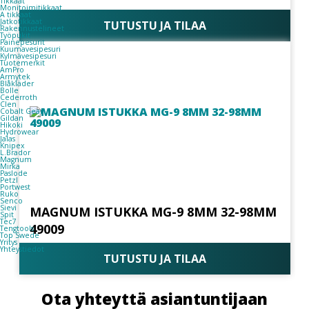
Tikkaat
Monitoimitikkaat
A tikkaat
Jatkotikkaat
TUTUSTU JA TILAA
Rakennustelineet
Työpukit
Painepesurit
Kuumavesipesuri
Kylmävesipesuri
Tuotemerkit
AmPro
Armytek
Blåkläder
Bolle
Cederroth
Clen
Cobalt Gear
Gildan
Hikoki
Hydrowear
Jalas
Knipex
L.Brador
Magnum
Mirka
Paslode
Petzl
Portwest
Ruko
Senco
Sievi
MAGNUM ISTUKKA MG-9 8MM 32-98MM
Spit
Tec7
49009
Tengtools
Top Swede
Yritys
Yhteystiedot
TUTUSTU JA TILAA
Ota yhteyttä asiantuntijaan