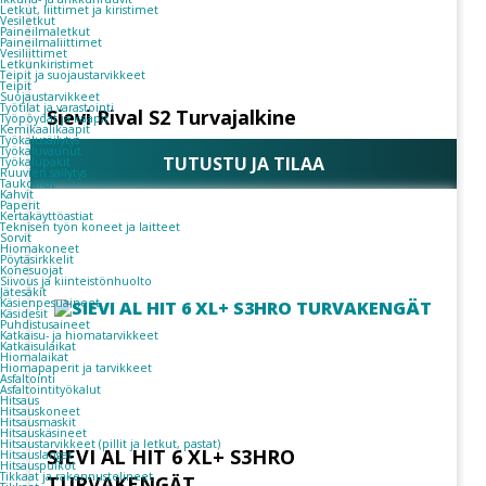
Letkut, liittimet ja kiristimet
Vesiletkut
Paineilmaletkut
Paineilmaliittimet
Vesiliittimet
Letkunkiristimet
Teipit ja suojaustarvikkeet
Teipit
Suojaustarvikkeet
Työtilat ja varastointi
Sievi Rival S2 Turvajalkine
Työpöydät ja kaapit
Kemikaalikaapit
Työkalusäilytys
Työkaluvaunut
TUTUSTU JA TILAA
Työkalupakit
Ruuvien säilytys
Taukotilat
Kahvit
Paperit
Kertakäyttöastiat
Teknisen työn koneet ja laitteet
Sorvit
Hiomakoneet
Pöytäsirkkelit
Konesuojat
Siivous ja kiinteistönhuolto
Jätesäkit
Käsienpesuaineet
Käsidesit
Puhdistusaineet
Katkaisu- ja hiomatarvikkeet
Katkaisulaikat
Hiomalaikat
Hiomapaperit ja tarvikkeet
Asfaltointi
Asfaltointityökalut
Hitsaus
Hitsauskoneet
Hitsausmaskit
Hitsauskäsineet
Hitsaustarvikkeet (pillit ja letkut, pastat)
SIEVI AL HIT 6 XL+ S3HRO
Hitsauslangat
Hitsauspuikot
Tikkaat ja rakennustelineet
TURVAKENGÄT