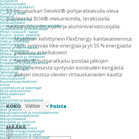
Suojavisiirit
Raitisilmamaskit
Työkalut ja tarvikkeet
S3-suojaluokan SieviAir®-pohjaratkaisulla oleva
Käsityökalut
Tuurnat ja taltat
Käsisahat
puolikenkä BOA®-mekanismilla, teräksisellä
Patruunapuristimet
Niittaustyökalut
naulaanastumissuojalla ja alumiinivarvassuojalla.
Lenkkiavaimet / hylsyt / vääntötyökalut
Työkaluvaunut ja työkalusarjat
Pihdit / leikkurit / sakset
Puukot, veitset, varaterät
Maailman kehittynein FlexEnergy-kantavaimennus
Sähköasennustyökalut
Viilat ja teräsharjat
Vaahtopistoolit
sitoo syntyvää liike-energiaa ja yli 55 % energiasta
Vasarat ja vääntöraudat
Muut käsityökalut
palautuu askellukseen
Mittaus- ja merkintävälineet
Sähkötyökalut ja -tarvikkeet
SieviAir®-pohjaratkaisu poistaa jalkojen
Pora- ja iskuporakoneet
Poravasarat ja piikkauskoneet
Mutterinvääntimet
lämpenemisestä syntyvän kosteuden kengästä
Monitoimikoneet
Sähkösahat
pohjan sivussa olevien virtauskanavien kautta
Hiomakoneet
Sekoituskoneet
Kuumailmapuhaltimet
Imurit
Levyleikkurit ja nakertajat
Muut sähkökoneet
Mittausvälineet
Laserit
Jatkojohdot ja kaapelikelat
Sähköteippi
Poista
KOKO
Akkutyökalut
Akut ja laturit
Akkuporakoneet ja ruuvinvääntimet
Akkumutterinvääntimet
Akkuporavasarat
Akkusahat ja -leikkurit
Akkuhiomakoneet
MÄÄRÄ
Akkumonitoimikoneet
SIEVI
Akkukierretangonkatkaisijat
-
Akkukonepaketit ja sarjat
AIR
Akkulevyleikkurit ja -nakertajat