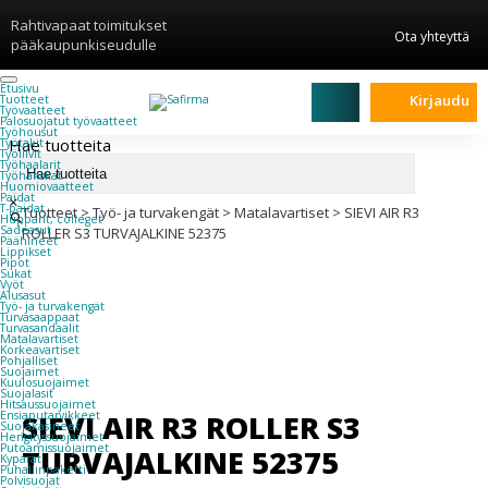
Rahtivapaat toimitukset
Ota yhteyttä
pääkaupunkiseudulle
Etusivu
Kirjaudu
Tuotteet
Työvaatteet
Palosuojatut työvaatteet
Työhousut
Hae tuotteita
Työtakit
Työliivit
Työhaalarit
Työhanskat
Huomiovaatteet
Paidat
×
T-paidat
Tuotteet
>
Työ- ja turvakengät
>
Matalavartiset
>
SIEVI AIR R3
Hupparit, colleget
Sadeasut
ROLLER S3 TURVAJALKINE 52375
Päähineet
Lippikset
Pipot
Sukat
Vyöt
Alusasut
Työ- ja turvakengät
Turvasaappaat
Turvasandaalit
Matalavartiset
Korkeavartiset
Pohjalliset
Suojaimet
Kuulosuojaimet
Suojalasit
Hitsaussuojaimet
SIEVI AIR R3 ROLLER S3
Ensiaputarvikkeet
Suojakäsineet
Hengityssuojaimet
Putoamissuojaimet
TURVAJALKINE 52375
Kypärät
Puhallinpaketti
Polvisuojat