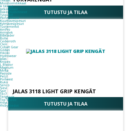
Tikkaat
Monitoimitikkaat
A tikkaat
Jatkotikkaat
TUTUSTU JA TILAA
Rakennustelineet
Työpukit
Painepesurit
Kuumavesipesuri
Kylmävesipesuri
Tuotemerkit
AmPro
Armytek
Blåkläder
Bolle
Cederroth
Clen
Cobalt Gear
Gildan
Hikoki
Hydrowear
Jalas
Knipex
L.Brador
Magnum
Mirka
Paslode
Petzl
Portwest
Ruko
Senco
Sievi
JALAS 3118 LIGHT GRIP KENGÄT
Spit
Tec7
Tengtools
Top Swede
Yritys
TUTUSTU JA TILAA
Yhteystiedot