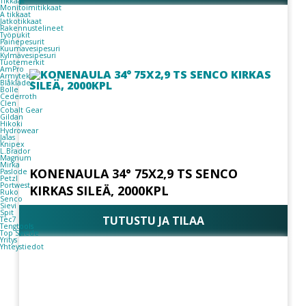
Tikkaat
Monitoimitikkaat
A tikkaat
Jatkotikkaat
Rakennustelineet
Työpukit
Painepesurit
Kuumavesipesuri
Kylmävesipesuri
Tuotemerkit
AmPro
Armytek
Blåkläder
Bolle
Cederroth
Clen
Cobalt Gear
Gildan
Hikoki
Hydrowear
Jalas
Knipex
L.Brador
Magnum
Mirka
KONENAULA 34° 75X2,9 TS SENCO
Paslode
Petzl
Portwest
KIRKAS SILEÄ, 2000KPL
Ruko
Senco
Sievi
Spit
TUTUSTU JA TILAA
Tec7
Tengtools
Top Swede
Yritys
Yhteystiedot