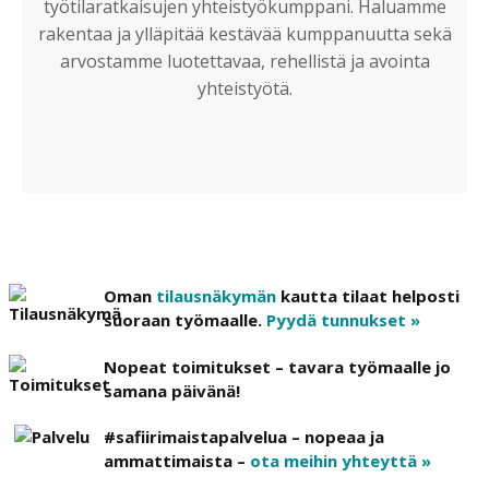
työtilaratkaisujen yhteistyökumppani. Haluamme
rakentaa ja ylläpitää kestävää kumppanuutta sekä
arvostamme luotettavaa, rehellistä ja avointa
yhteistyötä.
Oman
tilausnäkymän
kautta tilaat helposti
suoraan työmaalle.
Pyydä tunnukset »
Nopeat toimitukset – tavara työmaalle jo
samana päivänä!
#safiirimaistapalvelua – nopeaa ja
ammattimaista –
ota meihin yhteyttä »