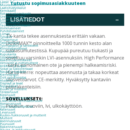
Tutustu sopimusasiakkuuteen
Lastat
Muurausvälineet
Laatoitustyökalut
Kemikaalit
Rakennuskemikaalit
Uretaanivaahdot
LISÄTIEDOT
–
Liimat ja tiivistysaineet
Silikonitahna
Teollisuuskemikaalit
Voiteluaineet
Puhdistusaineet
Liimat
TX-kanta tekee asennuksesta erittäin vakaan.
Työvalot
Otsalamput
DURAMAX™ pinnoitteella 1000 tunnin kesto alan
Taskulamput
Työmaavalot ja tarvikkeet
Kiinnitys­tarvikkeet
suolasumutestissä. Kupupää pureutuu tiukasti ja
Puuruuvit
Kupukanta
soveltuu varsinkin LVI-asennuksiin. High Performance
Uppokanta
Rakennuskiinnikkeet
Vetoniitit ja niittimutterit
-kärki: erinomainen ote ja pienempi halkeamisriski.
Ankkurit ja tulpat
Sokat ja lukkorenkaat
Harva kierre: nopeuttaa asennusta ja takaa korkeat
Naulat ja hakaset
Kierretangot
Dolt piilokiinnitys
ulosvetoarvot. CE-merkitty. Hyväksytty kantaviin
Aluslevyt
Displayt ja lavat
puurakenteisiin.
Nippusiteet
Ruuvit ja mutterit
Terassiruuvit
Kipsiruuvit
SOVELLUKSETt:
Lastu-/kuitulevyruuvit
Lista-/lattia-/laminaattiruuvit
Asennusruuvit
Puuhun, muoviin, lvi, ulkokäyttöön.
Siipi-/ilmastointiruuvit
Kateruuvit
Levyruuvit
Kuusio-/lukkoruuvit ja mutterit
Mutterit
Asennusruuvit
Puuruuvit
Rakenneruuvit
Ikkuna- ja ankkuriruuvit