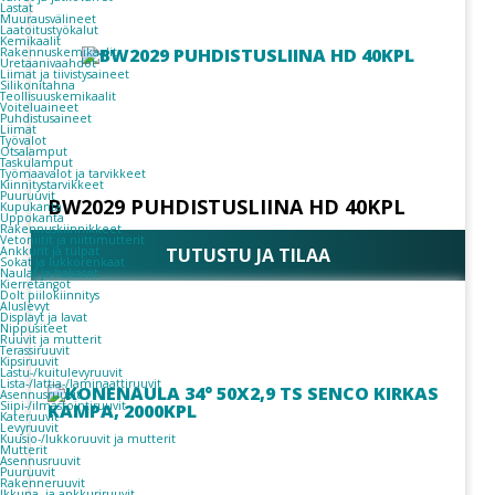
Lastat
Muurausvälineet
Laatoitustyökalut
Kemikaalit
Rakennuskemikaalit
Uretaanivaahdot
Liimat ja tiivistysaineet
Silikonitahna
Teollisuuskemikaalit
Voiteluaineet
Puhdistusaineet
Liimat
Työvalot
Otsalamput
Taskulamput
Työmaavalot ja tarvikkeet
Kiinnitys­tarvikkeet
Puuruuvit
BW2029 PUHDISTUSLIINA HD 40KPL
Kupukanta
Uppokanta
Rakennuskiinnikkeet
Vetoniitit ja niittimutterit
TUTUSTU JA TILAA
Ankkurit ja tulpat
Sokat ja lukkorenkaat
Naulat ja hakaset
Kierretangot
Dolt piilokiinnitys
Aluslevyt
Displayt ja lavat
Nippusiteet
Ruuvit ja mutterit
Terassiruuvit
Kipsiruuvit
Lastu-/kuitulevyruuvit
Lista-/lattia-/laminaattiruuvit
Asennusruuvit
Siipi-/ilmastointiruuvit
Kateruuvit
Levyruuvit
Kuusio-/lukkoruuvit ja mutterit
Mutterit
Asennusruuvit
Puuruuvit
Rakenneruuvit
Ikkuna- ja ankkuriruuvit