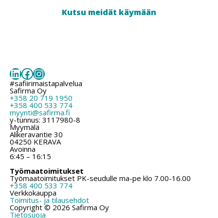
Kutsu meidät käymään
LinkedIn
Facebook
Instagram
#safiirimaistapalvelua
Safirma Oy
+358 20 719 1950
+358 400 533 774
myynti@safirma.fi
y-tunnus: 3117980-8
Myymälä
Alikeravantie 30
04250 KERAVA
Avoinna
6:45 – 16:15
Työmaatoimitukset
Työmaatoimitukset PK-seudulle ma-pe klo 7.00-16.00
+358 400 533 774
Verkkokauppa
Toimitus- ja tilausehdot
Copyright © 2026 Safirma Oy
Tietosuoja