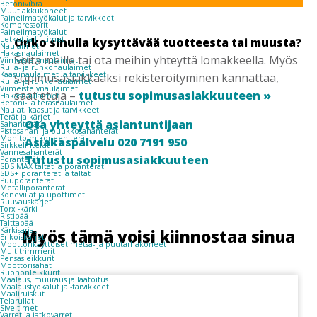
Betonivibra
Muut akkukoneet
Paineilmatyökalut ja tarvikkeet
Kompressorit
Paineilmatyökalut
Letkut ja liittimet
Onko sinulla kysyttävää tuotteesta tai muusta?
Naulaimet
Hakasnaulaimet
Soita meille tai ota meihin yhteyttä lomakkeella. Myös
Viimeistelynaulaimet
Rulla- ja runkonaulaimet
Kaasunaulaimet ja tarvikkeet
sopimusasiakkaaksi rekisteröityminen kannattaa,
Rulla- ja runkonaulaimet
Viimeistelynaulaimet
saat etuja –
tutustu sopimusasiakkuuteen »
Hakasnaulaimet
Betoni- ja teräsnaulaimet
Naulat, kaasut ja tarvikkeet
Terät ja kärjet
Ota yhteyttä asiantuntijaan
Sahanterät
Pistosahan- ja puukkosahanterät
Monitoimikoneen terät
Asiakaspalvelu 020 7191 950
Sirkkelinterät
Vannesahanterät
Tutustu sopimusasiakkuuteen
Poranterät
SDS MAX taltat ja poranterät
SDS+ poranterät ja taltat
Puuporanterät
Metalliporanterät
Koneviilat ja upottimet
Ruuvauskärjet
Torx -kärki
Ristipää
Talttapää
Kärkisarjat
Myös tämä voisi kiinnostaa sinua
Erikoiskärjet
Moottorikäyttöiset metsä- ja puutarhakoneet
Multitrimmerit
Pensasleikkurit
Moottorisahat
Ruohonleikkurit
Maalaus, muuraus ja laatoitus
Maalaustyökalut ja -tarvikkeet
Maaliruiskut
Telarullat
Siveltimet
Varret ja jatkovarret