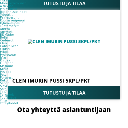
Tikkaat
TUTUSTU JA TILAA
Monitoimitikkaat
A tikkaat
Jatkotikkaat
Rakennustelineet
Työpukit
Painepesurit
Kuumavesipesuri
Kylmävesipesuri
Tuotemerkit
AmPro
Armytek
Blåkläder
Bolle
Cederroth
Clen
Cobalt Gear
Gildan
Hikoki
Hydrowear
Jalas
Knipex
L.Brador
Magnum
Mirka
Paslode
Petzl
Portwest
CLEN IMURIN PUSSI 5KPL/PKT
Ruko
Senco
Sievi
Spit
Tec7
TUTUSTU JA TILAA
Tengtools
Top Swede
Yritys
Yhteystiedot
Ota yhteyttä asiantuntijaan