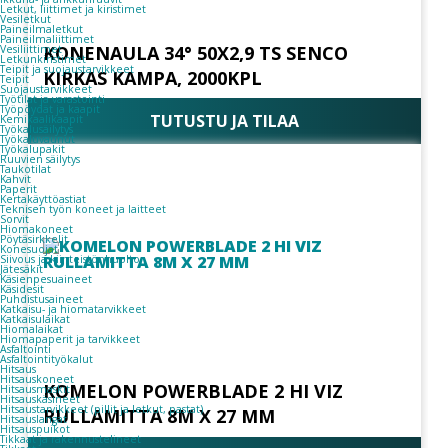
Letkut, liittimet ja kiristimet
Vesiletkut
Paineilmaletkut
Paineilmaliittimet
KONENAULA 34° 50X2,9 TS SENCO
Vesiliittimet
Letkunkiristimet
Teipit ja suojaustarvikkeet
KIRKAS KAMPA, 2000KPL
Teipit
Suojaustarvikkeet
Työtilat ja varastointi
Työpöydät ja kaapit
TUTUSTU JA TILAA
Kemikaalikaapit
Työkalusäilytys
Työkaluvaunut
Työkalupakit
Ruuvien säilytys
Taukotilat
Kahvit
Paperit
Kertakäyttöastiat
Teknisen työn koneet ja laitteet
Sorvit
Hiomakoneet
Pöytäsirkkelit
Konesuojat
Siivous ja kiinteistönhuolto
Jätesäkit
Käsienpesuaineet
Käsidesit
Puhdistusaineet
Katkaisu- ja hiomatarvikkeet
Katkaisulaikat
Hiomalaikat
Hiomapaperit ja tarvikkeet
Asfaltointi
Asfaltointityökalut
Hitsaus
Hitsauskoneet
KOMELON POWERBLADE 2 HI VIZ
Hitsausmaskit
Hitsauskäsineet
Hitsaustarvikkeet (pillit ja letkut, pastat)
RULLAMITTA 8M X 27 MM
Hitsauslangat
Hitsauspuikot
Tikkaat ja rakennustelineet