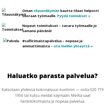
Oman
tilausnäkymän
kautta tilaat helposti
suoraan työmaalle.
Pyydä tunnukset »
Nopeat toimitukset – tavara työmaalle jo
samana päivänä!
#safiirimaistapalvelua – nopeaa ja
ammattimaista –
ota meihin yhteyttä »
Haluatko parasta palvelua?
Katsotaan yhdessä kokonaisuus kuntoon — soita 020 719
1950 tai kutsu meidät käymään. Meiltä saat
henkilökohtaista ja nopeaa palvelua.