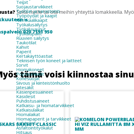
Teipit
Suojaustarvikkeet
Työtilat ja varastointi
uusta?
Soita meille tai ota meihin yhteyttä lomakkeella. M
Työpöydät ja kaapit
kkuuteen »
Kemikaalikaapit
Työkalusäilytys
Työkaluvaunut
spalvelu 020 7191 950
Työkalupakit
Ruuvien säilytys
Taukotilat
Kahvit
Paperit
Kertakäyttöastiat
Teknisen työn koneet ja laitteet
Sorvit
Hiomakoneet
yös tämä voisi kiinnostaa sin
Pöytäsirkkelit
Konesuojat
Siivous ja kiinteistönhuolto
Jätesäkit
Käsienpesuaineet
Käsidesit
Puhdistusaineet
Katkaisu- ja hiomatarvikkeet
Katkaisulaikat
Hiomalaikat
Hiomapaperit ja tarvikkeet
Asfaltointi
Asfaltointityökalut
Hitsaus