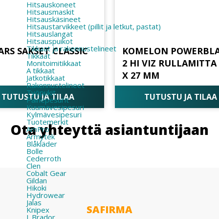
Hitsauskoneet
Hitsausmaskit
Hitsauskäsineet
Hitsaustarvikkeet (pillit ja letkut, pastat)
Hitsauslangat
Hitsauspuikot
Tikkaat ja rakennustelineet
ARS SAKSET CLASSIC
KOMELON POWERBL
Tikkaat
2 HI VIZ RULLAMITTA
Monitoimitikkaat
A tikkaat
X 27 MM
Jatkotikkaat
Rakennustelineet
Työpukit
TUTUSTU JA TILAA
TUTUSTU JA TILAA
Painepesurit
Kuumavesipesuri
Kylmävesipesuri
Tuotemerkit
Ota yhteyttä asiantuntijaan
AmPro
Armytek
Blåkläder
Bolle
Cederroth
Clen
Cobalt Gear
Gildan
Hikoki
Hydrowear
Jalas
SAFIRMA
Knipex
L.Brador