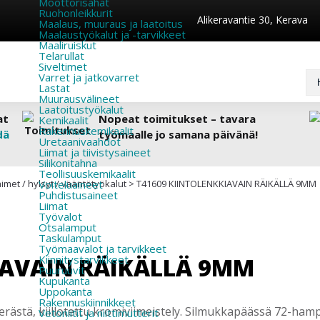
Moottorisahat
Ruohonleikkurit
Alikeravantie 30, Kerava
Maalaus, muuraus ja laatoitus
Maalaustyökalut ja -tarvikkeet
Maaliruiskut
Telarullat
Siveltimet
Varret ja jatkovarret
Lastat
Muurausvälineet
Laatoitustyökalut
at
Nopeat toimitukset – tavara
Kemikaalit
Rakennuskemikaalit
dä
työmaalle jo samana päivänä!
Uretaanivaahdot
Liimat ja tiivistysaineet
Silikonitahna
Teollisuuskemikaalit
imet / hylsyt / vääntötyökalut
Voiteluaineet
>
T41609 KIINTOLENKKIAVAIN RÄIKÄLLÄ 9MM
Puhdistusaineet
Liimat
Työvalot
Otsalamput
Taskulamput
Työmaavalot ja tarvikkeet
IAVAIN RÄIKÄLLÄ 9MM
Kiinnitys­tarvikkeet
Puuruuvit
Kupukanta
Uppokanta
Rakennuskiinnikkeet
rästä, kiillotettu kromiviimeistely. Silmukkapäässä 72-hampa
Vetoniitit ja niittimutterit