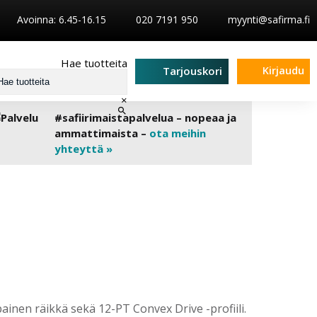
Avoinna: 6.45-16.15
020 7191 950
myynti@safirma.fi
Hae tuotteita
Kirjaudu
Tarjouskori
×
#safiirimaistapalvelua – nopeaa ja
ammattimaista –
ota meihin
yhteyttä »
inen räikkä sekä 12-PT Convex Drive -profiili.