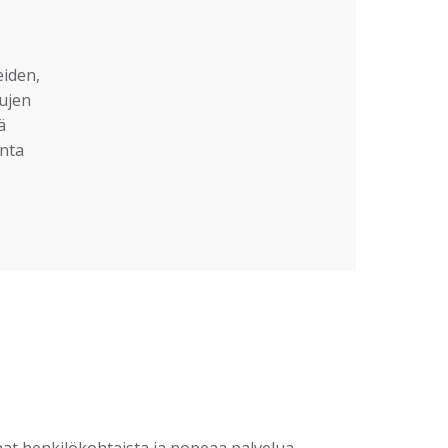
eiden,
sujen
ä
nta
?
t henkilökohtaista ja nopeaa palvelua.