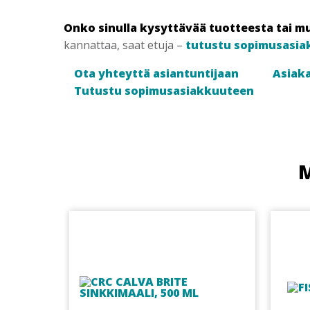
Onko sinulla kysyttävää tuotteesta tai m
kannattaa, saat etuja –
tutustu sopimusasia
Ota yhteyttä asiantuntijaan
Asiaka
Tutustu sopimusasiakkuuteen
M