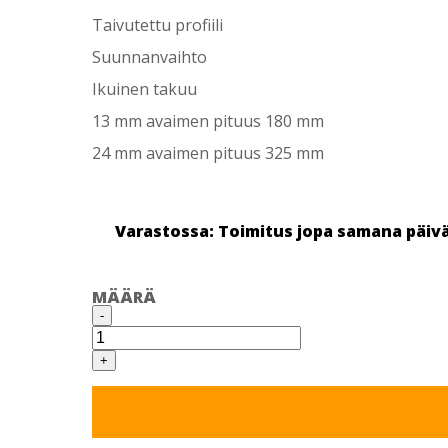
Taivutettu profiili
Suunnanvaihto
Ikuinen takuu
13 mm avaimen pituus 180 mm
24 mm avaimen pituus 325 mm
Varastossa: Toimitus jopa samana päiv
MÄÄRÄ
T41609
-
KIINTOLENKKIAVAIN
RÄIKÄLLÄ
9MM
+
määrä