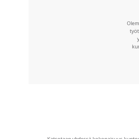
Olemm
työt
ku
Katsotaan yhdessä kokonaisuus kuntoon