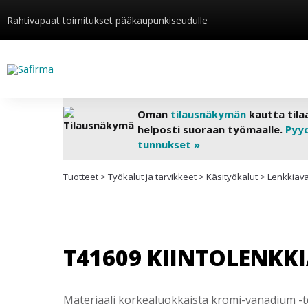
Rahtivapaat toimitukset pääkaupunkiseudulle
Oman
tilausnäkymän
kautta tila
helposti suoraan työmaalle.
Pyy
tunnukset »
Tuotteet
>
Työkalut ja tarvikkeet
>
Käsityökalut
>
Lenkkiava
T41609 KIINTOLENKK
Materiaali korkealuokkaista kromi-vanadium -te