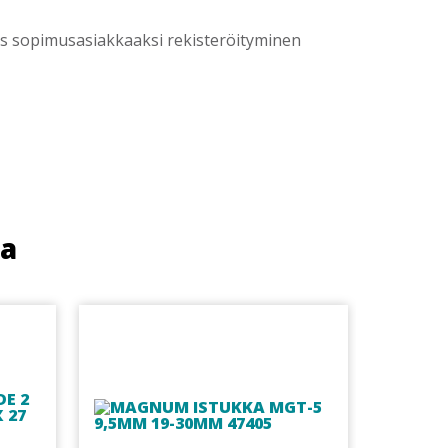
yös sopimusasiakkaaksi rekisteröityminen
ua