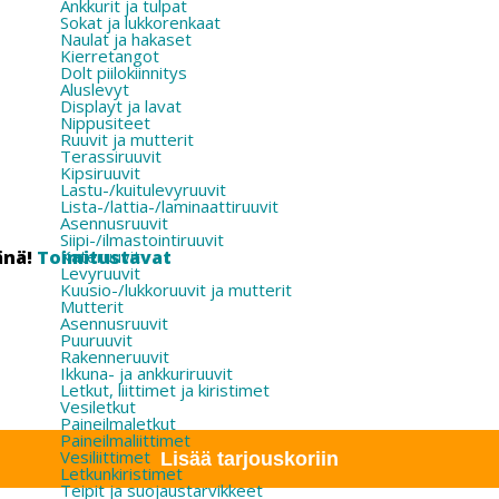
Ankkurit ja tulpat
Sokat ja lukkorenkaat
Naulat ja hakaset
Kierretangot
Dolt piilokiinnitys
Aluslevyt
Displayt ja lavat
Nippusiteet
Ruuvit ja mutterit
Terassiruuvit
Kipsiruuvit
Lastu-/kuitulevyruuvit
Lista-/lattia-/laminaattiruuvit
Asennusruuvit
Siipi-/ilmastointiruuvit
änä!
Toimitustavat
Kateruuvit
Levyruuvit
Kuusio-/lukkoruuvit ja mutterit
Mutterit
Asennusruuvit
Puuruuvit
Rakenneruuvit
Ikkuna- ja ankkuriruuvit
Letkut, liittimet ja kiristimet
Vesiletkut
Paineilmaletkut
Paineilmaliittimet
Vesiliittimet
Lisää tarjouskoriin
Letkunkiristimet
Teipit ja suojaustarvikkeet