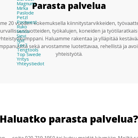
Parasta palvelua
Magnum
Mirka
Paslode
Petzl
Portwest
e 20 vuoden kokemuksella kiinnitystarvikkeiden, työvaatt
Ruko
urvallisuustuotteiden, työkalujen, koneiden ja työtilaratkai
Senco
Sievi
yhteistyökumppani. Haluamme rakentaa ja ylläpitää kestävä
Spit
Tec7
mppanuutta sekä arvostamme luotettavaa, rehellistä ja avoi
Tengtools
yhteistyötä.
Top Swede
Yritys
Yhteystiedot
Haluatko parasta palvelua
 — soita 020 719 1950 tai kutsu meidät käymään. Meiltä saa