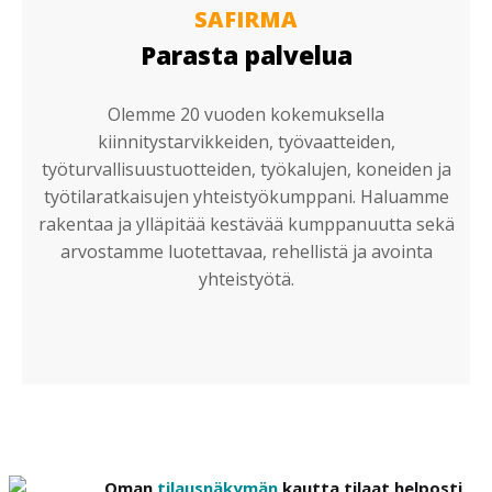
SAFIRMA
Parasta palvelua
Olemme 20 vuoden kokemuksella
kiinnitystarvikkeiden, työvaatteiden,
työturvallisuustuotteiden, työkalujen, koneiden ja
työtilaratkaisujen yhteistyökumppani. Haluamme
rakentaa ja ylläpitää kestävää kumppanuutta sekä
arvostamme luotettavaa, rehellistä ja avointa
yhteistyötä.
Oman
tilausnäkymän
kautta tilaat helposti