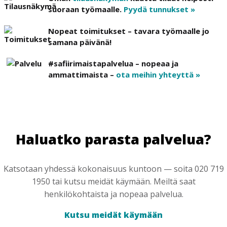
suoraan työmaalle.
Pyydä tunnukset »
Nopeat toimitukset – tavara työmaalle jo
samana päivänä!
#safiirimaistapalvelua – nopeaa ja
ammattimaista –
ota meihin yhteyttä »
Haluatko parasta palvelua?
Katsotaan yhdessä kokonaisuus kuntoon — soita 020 719
1950 tai kutsu meidät käymään. Meiltä saat
henkilökohtaista ja nopeaa palvelua.
Kutsu meidät käymään