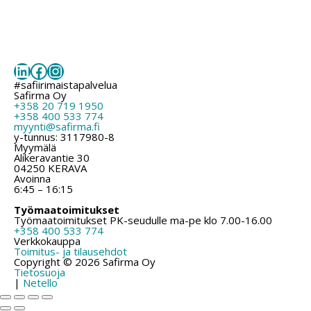
LinkedIn
Facebook
Instagram
#safiirimaistapalvelua
Safirma Oy
+358 20 719 1950
+358 400 533 774
myynti@safirma.fi
y-tunnus: 3117980-8
Myymälä
Alikeravantie 30
04250 KERAVA
Avoinna
6:45 – 16:15
Työmaatoimitukset
Työmaatoimitukset PK-seudulle ma-pe klo 7.00-16.00
+358 400 533 774
Verkkokauppa
Toimitus- ja tilausehdot
Copyright © 2026 Safirma Oy
Tietosuoja
|
Netello