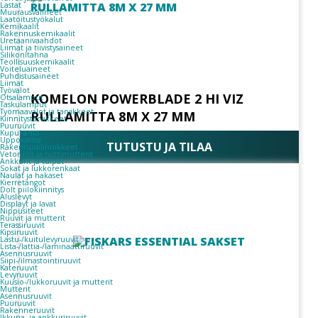
Lastat
Muurausvälineet
Laatoitustyökalut
Kemikaalit
Rakennuskemikaalit
Uretaanivaahdot
Liimat ja tiivistysaineet
Silikonitahna
Teollisuuskemikaalit
Voiteluaineet
Puhdistusaineet
Liimat
Työvalot
KOMELON POWERBLADE 2 HI VIZ
Otsalamput
Taskulamput
Työmaavalot ja tarvikkeet
RULLAMITTA 8M X 27 MM
Kiinnitys­tarvikkeet
Puuruuvit
Kupukanta
Uppokanta
TUTUSTU JA TILAA
Rakennuskiinnikkeet
Vetoniitit ja niittimutterit
Ankkurit ja tulpat
Sokat ja lukkorenkaat
Naulat ja hakaset
Kierretangot
Dolt piilokiinnitys
Aluslevyt
Displayt ja lavat
Nippusiteet
Ruuvit ja mutterit
Terassiruuvit
Kipsiruuvit
Lastu-/kuitulevyruuvit
Lista-/lattia-/laminaattiruuvit
Asennusruuvit
Siipi-/ilmastointiruuvit
Kateruuvit
Levyruuvit
Kuusio-/lukkoruuvit ja mutterit
Mutterit
Asennusruuvit
Puuruuvit
Rakenneruuvit
Ikkuna- ja ankkuriruuvit