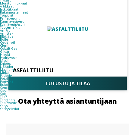
Tikkaat
Monitoimitikkaat
A tikkaat
Jatkotikkaat
Rakennustelineet
Työpukit
Painepesurit
Kuumavesipesuri
Kylmävesipesuri
Tuotemerkit
AmPro
Armytek
Blåkläder
Bolle
Cederroth
Clen
Cobalt Gear
Gildan
Hikoki
Hydrowear
Jalas
Knipex
L.Brador
ASFALTTILIITU
Magnum
Mirka
Paslode
Petzl
Portwest
TUTUSTU JA TILAA
Ruko
Senco
Sievi
Spit
Tec7
Ota yhteyttä asiantuntijaan
Tengtools
Top Swede
Yritys
Yhteystiedot