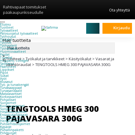
Rahtivapaat toimitukset
Ota yhteyttä
pääkaupunkiseudulle
Etusivu
Kirjaudu
Tuotteet
Työvaatteet
Palosuojatut työvaatteet
Työhousut
Hae tuotteita
Työtakit
Työliivit
Työhaalarit
Työhanskat
Huomiovaatteet
Paidat
×
T-paidat
Tuotteet
>
Työkalut ja tarvikkeet
>
Käsityökalut
>
Vasarat ja
Hupparit, colleget
Sadeasut
vääntöraudat
>
TENGTOOLS HMEG 300 PAJAVASARA 300G
Päähineet
Lippikset
Pipot
Sukat
Vyöt
Alusasut
Työ- ja turvakengät
Turvasaappaat
Turvasandaalit
Matalavartiset
Korkeavartiset
Pohjalliset
Suojaimet
TENGTOOLS HMEG 300
Kuulosuojaimet
Suojalasit
Hitsaussuojaimet
PAJAVASARA 300G
Ensiaputarvikkeet
Suojakäsineet
Hengityssuojaimet
Putoamissuojaimet
Kypärät
Puhallinpaketti
Polvisuojat