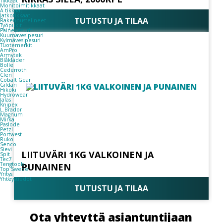
Tikkaat
Monitoimitikkaat
A tikkaat
Jatkotikkaat
TUTUSTU JA TILAA
Rakennustelineet
Työpukit
Painepesurit
Kuumavesipesuri
Kylmävesipesuri
Tuotemerkit
AmPro
Armytek
Blåkläder
Bolle
Cederroth
Clen
Cobalt Gear
Gildan
Hikoki
Hydrowear
Jalas
Knipex
L.Brador
Magnum
Mirka
Paslode
Petzl
Portwest
Ruko
Senco
Sievi
LIITUVÄRI 1KG VALKOINEN JA
Spit
Tec7
Tengtools
PUNAINEN
Top Swede
Yritys
Yhteystiedot
TUTUSTU JA TILAA
Ota yhteyttä asiantuntijaan