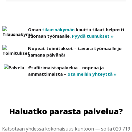
Oman
tilausnäkymän
kautta tilaat helposti
suoraan työmaalle.
Pyydä tunnukset »
Nopeat toimitukset – tavara työmaalle jo
samana päivänä!
#safiirimaistapalvelua – nopeaa ja
ammattimaista –
ota meihin yhteyttä »
Haluatko parasta palvelua?
Katsotaan yhdessä kokonaisuus kuntoon — soita 020 719