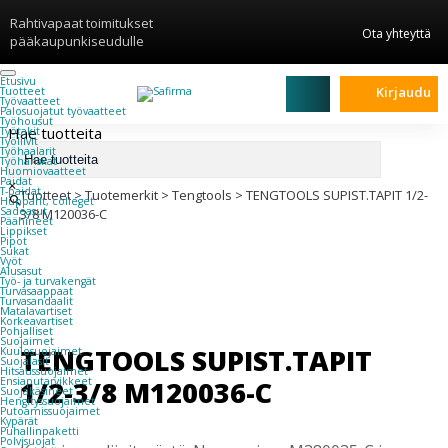
Rahtivapaat toimitukset
Ota yhteyttä
pääkaupunkiseudulle
Etusivu
Kirjaudu
Tuotteet
Työvaatteet
Palosuojatut työvaatteet
Työhousut
Hae tuotteita
Työtakit
Työliivit
Työhaalarit
Työhanskat
Huomiovaatteet
Paidat
×
T-paidat
Tuotteet
>
Tuotemerkit
>
Tengtools
>
TENGTOOLS SUPIST.TAPIT 1/2-
Hupparit, colleget
Sadeasut
3/8 M120036-C
Päähineet
Lippikset
Pipot
Sukat
Vyöt
Alusasut
Työ- ja turvakengät
Turvasaappaat
Turvasandaalit
Matalavartiset
Korkeavartiset
Pohjalliset
Suojaimet
TENGTOOLS SUPIST.TAPIT
Kuulosuojaimet
Suojalasit
Hitsaussuojaimet
1/2-3/8 M120036-C
Ensiaputarvikkeet
Suojakäsineet
Hengityssuojaimet
Putoamissuojaimet
Kypärät
Puhallinpaketti
Polvisuojat