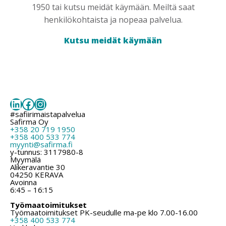
1950 tai kutsu meidät käymään. Meiltä saat
henkilökohtaista ja nopeaa palvelua.
Kutsu meidät käymään
LinkedIn
Facebook
Instagram
#safiirimaistapalvelua
Safirma Oy
+358 20 719 1950
+358 400 533 774
myynti@safirma.fi
y-tunnus: 3117980-8
Myymälä
Alikeravantie 30
04250 KERAVA
Avoinna
6:45 – 16:15
Työmaatoimitukset
Työmaatoimitukset PK-seudulle ma-pe klo 7.00-16.00
+358 400 533 774