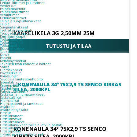
Letkut, liittimet ja kiristimet
Vesiletkut
Paineilmaletkut
Paineilmaliittimet
Vesiliittimet
Letkunkiristimet
Teipit ja suojaustarvikkeet
Teipit
Suojaustarvikkeet
Työtilat ja varastointi
KAAPELIKELA 3G 2,50MM 25M
Työpöydät ja kaapit
Kemikaalikaapit
Työkalusäilytys
Työkaluvaunut
TUTUSTU JA TILAA
Työkalupakit
Ruuvien säilytys
Taukotilat
Kahvit
Paperit
Kertakäyttöastiat
Teknisen työn koneet ja laitteet
Sorvit
Hiomakoneet
Pöytäsirkkelit
Konesuojat
Siivous ja kiinteistönhuolto
Jätesäkit
Käsienpesuaineet
Käsidesit
Puhdistusaineet
Katkaisu- ja hiomatarvikkeet
Katkaisulaikat
Hiomalaikat
Hiomapaperit ja tarvikkeet
Asfaltointi
Asfaltointityökalut
Hitsaus
Hitsauskoneet
Hitsausmaskit
Hitsauskäsineet
Hitsaustarvikkeet (pillit ja letkut, pastat)
KONENAULA 34° 75X2,9 TS SENCO
Hitsauslangat
Hitsauspuikot
Tikkaat ja rakennustelineet
KIRKAS SILEÄ, 2000KPL