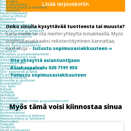
Betonivibra
määrä
Lisää tarjouskoriin
Muut akkukoneet
Paineilmatyökalut ja tarvikkeet
Kompressorit
Paineilmatyökalut
Letkut ja liittimet
Naulaimet
Hakasnaulaimet
Viimeistelynaulaimet
Onko sinulla kysyttävää tuotteesta tai muusta?
Rulla- ja runkonaulaimet
Kaasunaulaimet ja tarvikkeet
Soita meille tai ota meihin yhteyttä lomakkeella. Myös
Rulla- ja runkonaulaimet
Viimeistelynaulaimet
Hakasnaulaimet
sopimusasiakkaaksi rekisteröityminen kannattaa,
Betoni- ja teräsnaulaimet
Naulat, kaasut ja tarvikkeet
saat etuja –
tutustu sopimusasiakkuuteen »
Terät ja kärjet
Sahanterät
Pistosahan- ja puukkosahanterät
Monitoimikoneen terät
Ota yhteyttä asiantuntijaan
Sirkkelinterät
Vannesahanterät
Poranterät
Asiakaspalvelu 020 7191 950
SDS MAX taltat ja poranterät
SDS+ poranterät ja taltat
Tutustu sopimusasiakkuuteen
Puuporanterät
Metalliporanterät
Koneviilat ja upottimet
Ruuvauskärjet
Torx -kärki
Ristipää
Talttapää
Kärkisarjat
Erikoiskärjet
Moottorikäyttöiset metsä- ja puutarhakoneet
Multitrimmerit
Myös tämä voisi kiinnostaa sinua
Pensasleikkurit
Moottorisahat
Ruohonleikkurit
Maalaus, muuraus ja laatoitus
Maalaustyökalut ja -tarvikkeet
Maaliruiskut
Telarullat
Siveltimet
Varret ja jatkovarret