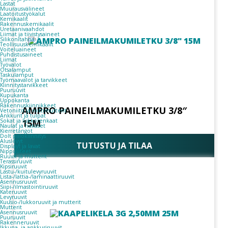
Lastat
Muurausvälineet
Laatoitustyökalut
Kemikaalit
Rakennuskemikaalit
Uretaanivaahdot
Liimat ja tiivistysaineet
Silikonitahna
Teollisuuskemikaalit
Voiteluaineet
Puhdistusaineet
Liimat
Työvalot
Otsalamput
Taskulamput
Työmaavalot ja tarvikkeet
Kiinnitys­tarvikkeet
Puuruuvit
Kupukanta
Uppokanta
Rakennuskiinnikkeet
AMPRO PAINEILMAKUMILETKU 3/8″
Vetoniitit ja niittimutterit
Ankkurit ja tulpat
Sokat ja lukkorenkaat
15M
Naulat ja hakaset
Kierretangot
Dolt piilokiinnitys
Aluslevyt
TUTUSTU JA TILAA
Displayt ja lavat
Nippusiteet
Ruuvit ja mutterit
Terassiruuvit
Kipsiruuvit
Lastu-/kuitulevyruuvit
Lista-/lattia-/laminaattiruuvit
Asennusruuvit
Siipi-/ilmastointiruuvit
Kateruuvit
Levyruuvit
Kuusio-/lukkoruuvit ja mutterit
Mutterit
Asennusruuvit
Puuruuvit
Rakenneruuvit
Ikkuna- ja ankkuriruuvit