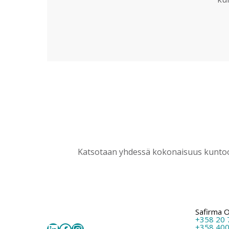
Katsotaan yhdessä kokonaisuus kuntoon
Safirma 
+358 20 
LinkedIn
Facebook
Instagram
+358 400