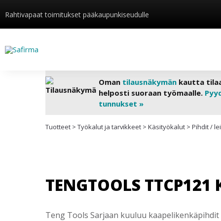
Rahtivapaat toimitukset pääkaupunkiseudulle
Oman
tilausnäkymän
kautta tila
helposti suoraan työmaalle.
Pyy
tunnukset »
Tuotteet
>
Työkalut ja tarvikkeet
>
Käsityökalut
>
Pihdit / l
TENGTOOLS TTCP121 
Teng Tools Sarjaan kuuluu kaapelikenkäpihdit CP