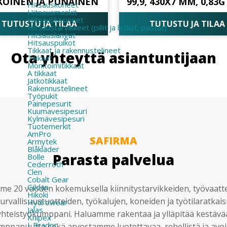
KOINEN JA PUNAINEN
99,9, 430X7 MM, 0,83G
Hitsauskoneet
Hitsausmaskit
Hitsauskäsineet
TUTUSTU JA TILAA
TUTUSTU JA TILAA
Hitsaustarvikkeet (pillit ja letkut, pastat)
Hitsauslangat
Hitsauspuikot
Tikkaat ja rakennustelineet
Ota yhteyttä asiantuntijaan
Tikkaat
Monitoimitikkaat
A tikkaat
Jatkotikkaat
Rakennustelineet
Työpukit
Painepesurit
Kuumavesipesuri
Kylmävesipesuri
Tuotemerkit
AmPro
SAFIRMA
Armytek
Blåkläder
Parasta palvelua
Bolle
Cederroth
Clen
Cobalt Gear
Gildan
e 20 vuoden kokemuksella kiinnitystarvikkeiden, työvaatt
Hikoki
urvallisuustuotteiden, työkalujen, koneiden ja työtilaratkai
Hydrowear
Jalas
yhteistyökumppani. Haluamme rakentaa ja ylläpitää kestävä
Knipex
L.Brador
mppanuutta sekä arvostamme luotettavaa, rehellistä ja avoi