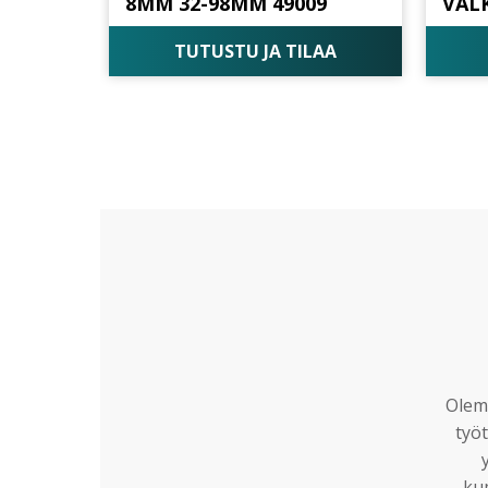
8MM 32-98MM 49009
VAL
TUTUSTU JA TILAA
Olemm
työt
ku