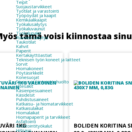
Teipit
Suojaustarvikkeet
Työtilat ja varastointi
Työpöydät ja kaapit
Kemikaalikaapit
Työkalusäilytys
Työkaluvaunut
Työkalupakit
yös tämä voisi kiinnostaa sin
Ruuvien säilytys
Taukotilat
Kahvit
Paperit
Kertakäyttöastiat
Teknisen työn koneet ja laitteet
Sorvit
Hiomakoneet
Pöytäsirkkelit
Konesuojat
Siivous ja kiinteistönhuolto
Jätesäkit
Käsienpesuaineet
Käsidesit
Puhdistusaineet
Katkaisu- ja hiomatarvikkeet
Katkaisulaikat
Hiomalaikat
Hiomapaperit ja tarvikkeet
Asfaltointi
UVÄRI 1KG
BOLIDEN KORITINA S
Asfaltointityökalut
Hitsaus