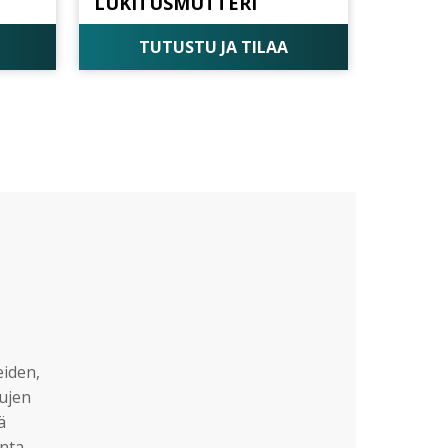
LUKITUSMUTTERI
TUTUSTU JA TILAA
eiden,
sujen
ä
nta