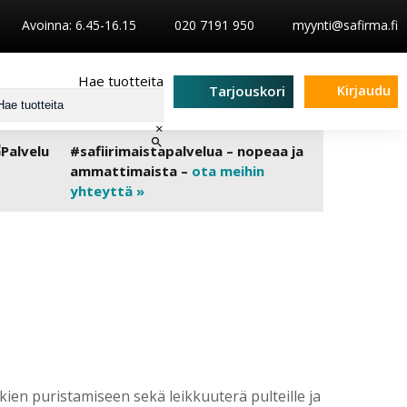
Avoinna: 6.45-16.15
020 7191 950
myynti@safirma.fi
Hae tuotteita
Kirjaudu
Tarjouskori
×
#safiirimaistapalvelua – nopeaa ja
ammattimaista –
ota meihin
yhteyttä »
ien puristamiseen sekä leikkuuterä pulteille ja