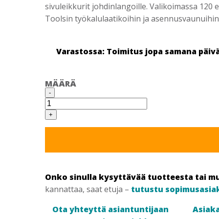
sivuleikkurit johdinlangoille. Valikoimassa 120 
Toolsin työkalulaatikoihin ja asennusvaunuihin
Varastossa: Toimitus jopa samana päiv
MÄÄRÄ
TENGTOOLS
-
TTCP121
KAAPELIKENKÄSARJA
määrä
+
Onko sinulla kysyttävää tuotteesta tai m
kannattaa, saat etuja –
tutustu sopimusasia
Ota yhteyttä asiantuntijaan
Asiaka