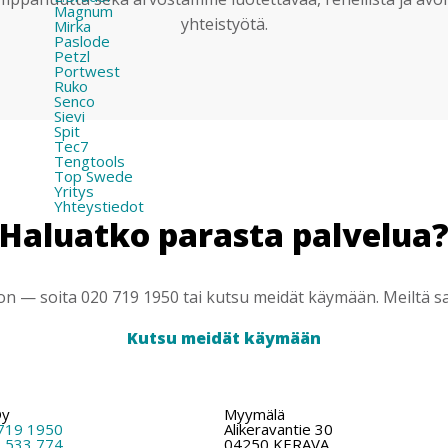
Magnum
yhteistyötä.
Mirka
Paslode
Petzl
Portwest
Ruko
Senco
Sievi
Spit
Tec7
Tengtools
Top Swede
Yritys
Yhteystiedot
Haluatko parasta palvelua
 — soita 020 719 1950 tai kutsu meidät käymään. Meiltä saa
Kutsu meidät käymään
Oy
Myymälä
719 1950
Alikeravantie 30
 533 774
04250 KERAVA