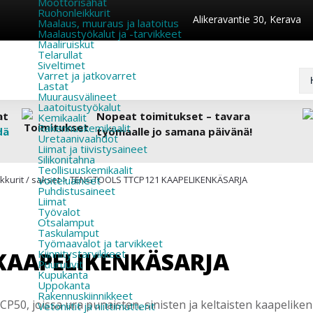
Moottorisahat
Ruohonleikkurit
Alikeravantie 30, Kerava
Maalaus, muuraus ja laatoitus
Maalaustyökalut ja -tarvikkeet
Maaliruiskut
Telarullat
Siveltimet
Varret ja jatkovarret
Lastat
Muurausvälineet
Laatoitustyökalut
at
Nopeat toimitukset – tavara
Kemikaalit
Rakennuskemikaalit
dä
työmaalle jo samana päivänä!
Uretaanivaahdot
Liimat ja tiivistysaineet
Silikonitahna
Teollisuuskemikaalit
eikkurit / sakset
Voiteluaineet
>
TENGTOOLS TTCP121 KAAPELIKENKÄSARJA
Puhdistusaineet
Liimat
Työvalot
Otsalamput
Taskulamput
Työmaavalot ja tarvikkeet
KAAPELIKENKÄSARJA
Kiinnitys­tarvikkeet
Puuruuvit
Kupukanta
Uppokanta
Rakennuskiinnikkeet
50, joissa ura punaisten, sinisten ja keltaisten kaapelikenk
Vetoniitit ja niittimutterit