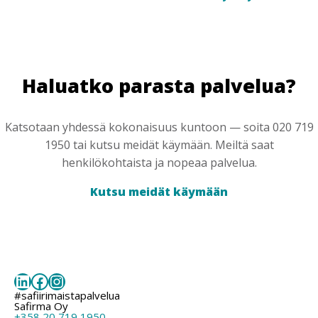
Haluatko parasta palvelua?
Katsotaan yhdessä kokonaisuus kuntoon — soita 020 719
1950 tai kutsu meidät käymään. Meiltä saat
henkilökohtaista ja nopeaa palvelua.
Kutsu meidät käymään
LinkedIn
Facebook
Instagram
#safiirimaistapalvelua
Safirma Oy
+358 20 719 1950