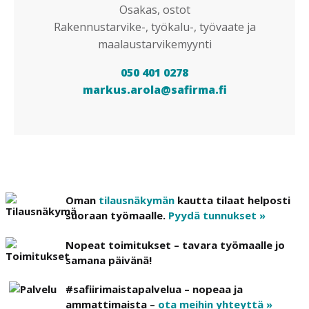
Osakas, ostot
Rakennustarvike-, työkalu-, työvaate ja
maalaustarvikemyynti
050 401 0278
markus.arola@safirma.fi
Oman
tilausnäkymän
kautta tilaat helposti
suoraan työmaalle.
Pyydä tunnukset »
Nopeat toimitukset – tavara työmaalle jo
samana päivänä!
#safiirimaistapalvelua – nopeaa ja
ammattimaista –
ota meihin yhteyttä »