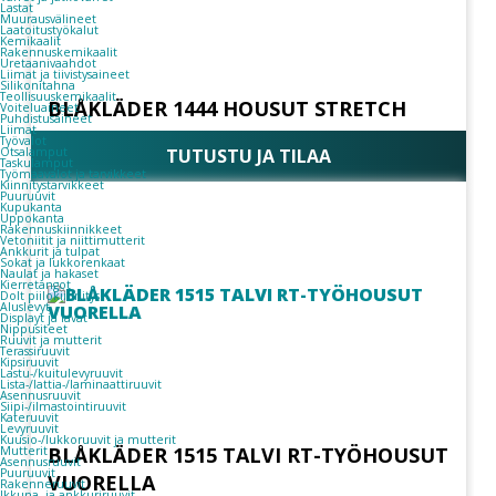
Lastat
Muurausvälineet
Laatoitustyökalut
Kemikaalit
Rakennuskemikaalit
Uretaanivaahdot
Liimat ja tiivistysaineet
Silikonitahna
Teollisuuskemikaalit
BLÅKLÄDER 1444 HOUSUT STRETCH
Voiteluaineet
Puhdistusaineet
Liimat
Työvalot
Otsalamput
TUTUSTU JA TILAA
Taskulamput
Työmaavalot ja tarvikkeet
Kiinnitys­tarvikkeet
Puuruuvit
Kupukanta
Uppokanta
Rakennuskiinnikkeet
Vetoniitit ja niittimutterit
Ankkurit ja tulpat
Sokat ja lukkorenkaat
Naulat ja hakaset
Kierretangot
Dolt piilokiinnitys
Aluslevyt
Displayt ja lavat
Nippusiteet
Ruuvit ja mutterit
Terassiruuvit
Kipsiruuvit
Lastu-/kuitulevyruuvit
Lista-/lattia-/laminaattiruuvit
Asennusruuvit
Siipi-/ilmastointiruuvit
Kateruuvit
Levyruuvit
Kuusio-/lukkoruuvit ja mutterit
BLÅKLÄDER 1515 TALVI RT-TYÖHOUSUT
Mutterit
Asennusruuvit
Puuruuvit
VUORELLA
Rakenneruuvit
Ikkuna- ja ankkuriruuvit