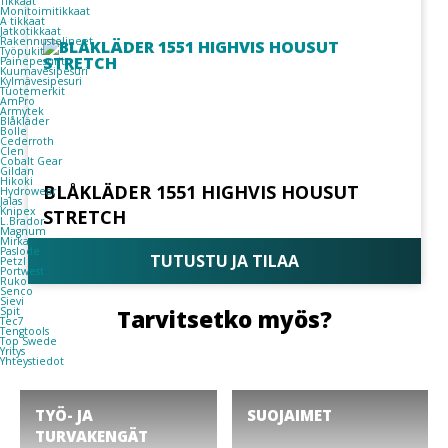
Tikkaat
Monitoimitikkaat
A tikkaat
Jatkotikkaat
Rakennustelineet
Työpukit
Painepesurit
Kuumavesipesuri
Kylmävesipesuri
Tuotemerkit
AmPro
Armytek
Blåkläder
Bolle
Cederroth
Clen
Cobalt Gear
Gildan
Hikoki
BLÅKLÄDER 1551 HIGHVIS HOUSUT
Hydrowear
Jalas
Knipex
STRETCH
L.Brador
Magnum
Mirka
Paslode
TUTUSTU JA TILAA
Petzl
Portwest
Ruko
Senco
Sievi
Tarvitsetko myös?
Spit
Tec7
Tengtools
Top Swede
Yritys
Yhteystiedot
TYÖ- JA
SUOJAIMET
TURVAKENGÄT