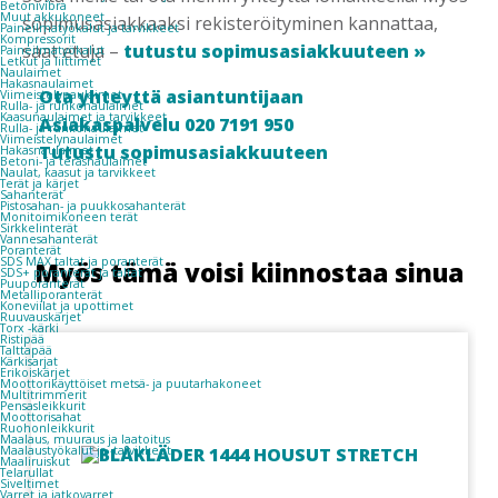
Betonivibra
Muut akkukoneet
sopimusasiakkaaksi rekisteröityminen kannattaa,
Paineilmatyökalut ja tarvikkeet
Kompressorit
saat etuja –
tutustu sopimusasiakkuuteen »
Paineilmatyökalut
Letkut ja liittimet
Naulaimet
Hakasnaulaimet
Ota yhteyttä asiantuntijaan
Viimeistelynaulaimet
Rulla- ja runkonaulaimet
Kaasunaulaimet ja tarvikkeet
Asiakaspalvelu 020 7191 950
Rulla- ja runkonaulaimet
Viimeistelynaulaimet
Tutustu sopimusasiakkuuteen
Hakasnaulaimet
Betoni- ja teräsnaulaimet
Naulat, kaasut ja tarvikkeet
Terät ja kärjet
Sahanterät
Pistosahan- ja puukkosahanterät
Monitoimikoneen terät
Sirkkelinterät
Vannesahanterät
Poranterät
SDS MAX taltat ja poranterät
Myös tämä voisi kiinnostaa sinua
SDS+ poranterät ja taltat
Puuporanterät
Metalliporanterät
Koneviilat ja upottimet
Ruuvauskärjet
Torx -kärki
Ristipää
Talttapää
Kärkisarjat
Erikoiskärjet
Moottorikäyttöiset metsä- ja puutarhakoneet
Multitrimmerit
Pensasleikkurit
Moottorisahat
Ruohonleikkurit
Maalaus, muuraus ja laatoitus
Maalaustyökalut ja -tarvikkeet
Maaliruiskut
Telarullat
Siveltimet
Varret ja jatkovarret