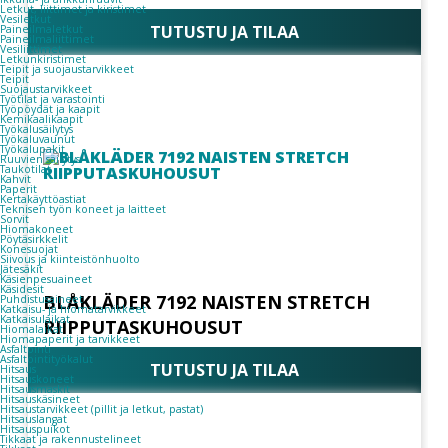
Letkut, liittimet ja kiristimet
Vesiletkut
TUTUSTU JA TILAA
Paineilmaletkut
Paineilmaliittimet
Vesiliittimet
Letkunkiristimet
Teipit ja suojaustarvikkeet
Teipit
Suojaustarvikkeet
Työtilat ja varastointi
Työpöydät ja kaapit
Kemikaalikaapit
Työkalusäilytys
Työkaluvaunut
Työkalupakit
Ruuvien säilytys
Taukotilat
Kahvit
Paperit
Kertakäyttöastiat
Teknisen työn koneet ja laitteet
Sorvit
Hiomakoneet
Pöytäsirkkelit
Konesuojat
Siivous ja kiinteistönhuolto
Jätesäkit
Käsienpesuaineet
Käsidesit
BLÅKLÄDER 7192 NAISTEN STRETCH
Puhdistusaineet
Katkaisu- ja hiomatarvikkeet
Katkaisulaikat
RIIPPUTASKUHOUSUT
Hiomalaikat
Hiomapaperit ja tarvikkeet
Asfaltointi
Asfaltointityökalut
TUTUSTU JA TILAA
Hitsaus
Hitsauskoneet
Hitsausmaskit
Hitsauskäsineet
Hitsaustarvikkeet (pillit ja letkut, pastat)
Hitsauslangat
Hitsauspuikot
Tikkaat ja rakennustelineet