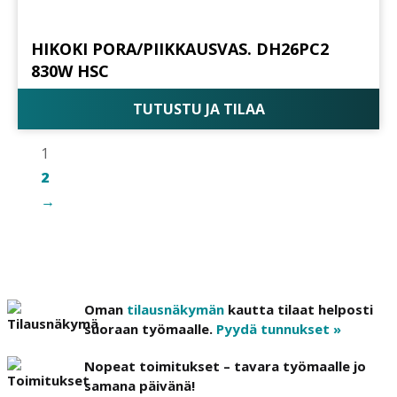
HIKOKI PORA/PIIKKAUSVAS. DH26PC2
830W HSC
TUTUSTU JA TILAA
1
2
→
Oman
tilausnäkymän
kautta tilaat helposti
suoraan työmaalle.
Pyydä tunnukset »
Nopeat toimitukset – tavara työmaalle jo
samana päivänä!