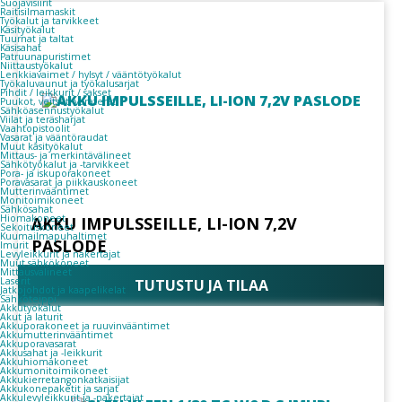
Suojavisiirit
Raitisilmamaskit
Työkalut ja tarvikkeet
Käsityökalut
Tuurnat ja taltat
Käsisahat
Patruunapuristimet
Niittaustyökalut
Lenkkiavaimet / hylsyt / vääntötyökalut
Työkaluvaunut ja työkalusarjat
Pihdit / leikkurit / sakset
Puukot, veitset, varaterät
Sähköasennustyökalut
Viilat ja teräsharjat
Vaahtopistoolit
Vasarat ja vääntöraudat
Muut käsityökalut
Mittaus- ja merkintävälineet
Sähkötyökalut ja -tarvikkeet
Pora- ja iskuporakoneet
Poravasarat ja piikkauskoneet
Mutterinvääntimet
Monitoimikoneet
Sähkösahat
Hiomakoneet
AKKU IMPULSSEILLE, LI-ION 7,2V
Sekoituskoneet
Kuumailmapuhaltimet
PASLODE
Imurit
Levyleikkurit ja nakertajat
Muut sähkökoneet
Mittausvälineet
Laserit
TUTUSTU JA TILAA
Jatkojohdot ja kaapelikelat
Sähköteippi
Akkutyökalut
Akut ja laturit
Akkuporakoneet ja ruuvinvääntimet
Akkumutterinvääntimet
Akkuporavasarat
Akkusahat ja -leikkurit
Akkuhiomakoneet
Akkumonitoimikoneet
Akkukierretangonkatkaisijat
Akkukonepaketit ja sarjat
Akkulevyleikkurit ja -nakertajat