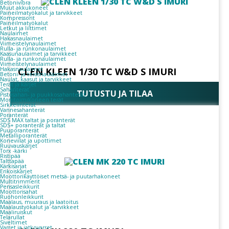
Betonivibra
Muut akkukoneet
Paineilmatyökalut ja tarvikkeet
Kompressorit
Paineilmatyökalut
Letkut ja liittimet
Naulaimet
Hakasnaulaimet
Viimeistelynaulaimet
Rulla- ja runkonaulaimet
Kaasunaulaimet ja tarvikkeet
Rulla- ja runkonaulaimet
Viimeistelynaulaimet
CLEN KLEEN 1/30 TC W&D S IMURI
Hakasnaulaimet
Betoni- ja teräsnaulaimet
Naulat, kaasut ja tarvikkeet
Terät ja kärjet
Sahanterät
TUTUSTU JA TILAA
Pistosahan- ja puukkosahanterät
Monitoimikoneen terät
Sirkkelinterät
Vannesahanterät
Poranterät
SDS MAX taltat ja poranterät
SDS+ poranterät ja taltat
Puuporanterät
Metalliporanterät
Koneviilat ja upottimet
Ruuvauskärjet
Torx -kärki
Ristipää
Talttapää
Kärkisarjat
Erikoiskärjet
Moottorikäyttöiset metsä- ja puutarhakoneet
Multitrimmerit
Pensasleikkurit
Moottorisahat
Ruohonleikkurit
Maalaus, muuraus ja laatoitus
Maalaustyökalut ja -tarvikkeet
Maaliruiskut
Telarullat
Siveltimet
Varret ja jatkovarret