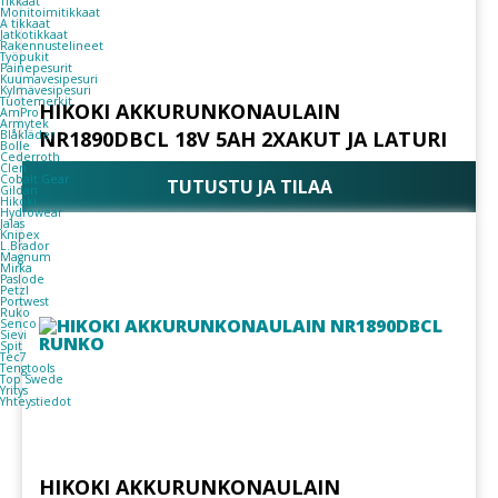
Tikkaat
Monitoimitikkaat
A tikkaat
Jatkotikkaat
Rakennustelineet
Työpukit
Painepesurit
Kuumavesipesuri
Kylmävesipesuri
Tuotemerkit
HIKOKI AKKURUNKONAULAIN
AmPro
Armytek
NR1890DBCL 18V 5AH 2XAKUT JA LATURI
Blåkläder
Bolle
Cederroth
Clen
Cobalt Gear
TUTUSTU JA TILAA
Gildan
Hikoki
Hydrowear
Jalas
Knipex
L.Brador
Magnum
Mirka
Paslode
Petzl
Portwest
Ruko
Senco
Sievi
Spit
Tec7
Tengtools
Top Swede
Yritys
Yhteystiedot
HIKOKI AKKURUNKONAULAIN