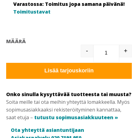
Varastossa: Toimitus jopa samana päivänä!
Toimitustavat
MÄÄRÄ
-
+
C5711 TELA
Lisää tarjouskoriin
Onko sinulla kysyttävää tuotteesta tai muusta?
Soita meille tai ota meihin yhteyttä lomakkeella. Myös
sopimusasiakkaaksi rekisteröityminen kannattaa,
saat etuja –
tutustu sopimusasiakkuuteen »
Ota yhteyttä asiantuntijaan
Asiakaspalvelu 020 7191 950