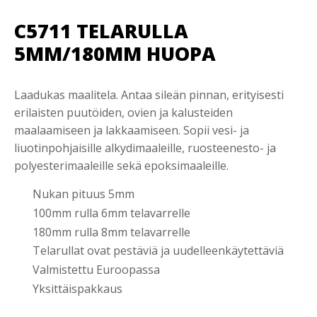
C5711 TELARULLA
5MM/180MM HUOPA
Laadukas maalitela. Antaa sileän pinnan, erityisesti
erilaisten puutöiden, ovien ja kalusteiden
maalaamiseen ja lakkaamiseen. Sopii vesi- ja
liuotinpohjaisille alkydimaaleille, ruosteenesto- ja
polyesterimaaleille sekä epoksimaaleille.
Nukan pituus 5mm
100mm rulla 6mm telavarrelle
180mm rulla 8mm telavarrelle
Telarullat ovat pestäviä ja uudelleenkäytettäviä
Valmistettu Euroopassa
Yksittäispakkaus