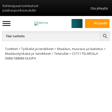
Rahtivapaat toimitukset
Ota yhteyttä
pääkaupunkiseudulle
Kirjaudu
Tuotteet
>
Työkalut ja tarvikkeet
>
Maalaus, muuraus ja laatoitus
>
Maalaustyökalut ja -tarvikkeet
>
Telarullat
>
C5711 TELARULLA
5MM/180MM HUOPA