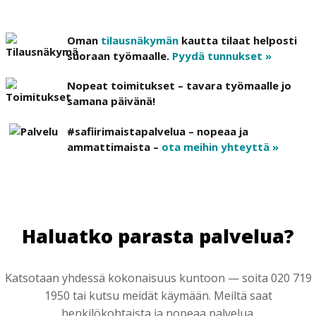
Oman
tilausnäkymän
kautta tilaat helposti
suoraan työmaalle.
Pyydä tunnukset »
Nopeat toimitukset – tavara työmaalle jo
samana päivänä!
#safiirimaistapalvelua – nopeaa ja
ammattimaista –
ota meihin yhteyttä »
Haluatko parasta palvelua?
Katsotaan yhdessä kokonaisuus kuntoon — soita 020 719
1950 tai kutsu meidät käymään. Meiltä saat
henkilökohtaista ja nopeaa palvelua.