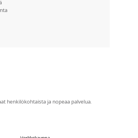
ä
nta
?
t henkilökohtaista ja nopeaa palvelua.
Verkkokauppa