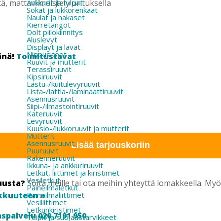
, mattaviimeistely urituksella
Ankkurit ja tulpat
Sokat ja lukkorenkaat
Naulat ja hakaset
Kierretangot
Dolt piilokiinnitys
Aluslevyt
Displayt ja lavat
Nippusiteet
änä!
Toimitustavat
Ruuvit ja mutterit
Terassiruuvit
Kipsiruuvit
Lastu-/kuitulevyruuvit
Lista-/lattia-/laminaattiruuvit
Asennusruuvit
Siipi-/ilmastointiruuvit
Kateruuvit
Levyruuvit
Kuusio-/lukkoruuvit ja mutterit
Mutterit
Asennusruuvit
Lisää tarjouskoriin
Puuruuvit
Rakenneruuvit
Ikkuna- ja ankkuriruuvit
Letkut, liittimet ja kiristimet
Vesiletkut
uusta?
Soita meille tai ota meihin yhteyttä lomakkeella. M
Paineilmaletkut
kkuuteen »
Paineilmaliittimet
Vesiliittimet
Letkunkiristimet
spalvelu 020 7191 950
Teipit ja suojaustarvikkeet