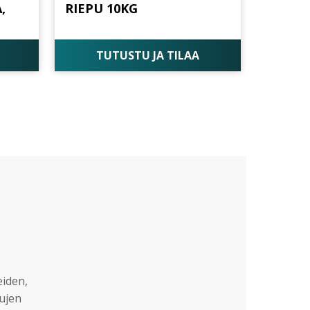
,
RIEPU 10KG
TUTUSTU JA TILAA
eiden,
sujen