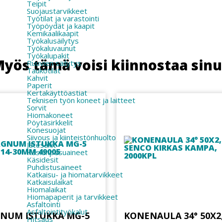
Teipit
Suojaustarvikkeet
Työtilat ja varastointi
Työpöydät ja kaapit
Kemikaalikaapit
Työkalusäilytys
Työkaluvaunut
Työkalupakit
yös tämä voisi kiinnostaa sin
Ruuvien säilytys
Taukotilat
Kahvit
Paperit
Kertakäyttöastiat
Teknisen työn koneet ja laitteet
Sorvit
Hiomakoneet
Pöytäsirkkelit
Konesuojat
Siivous ja kiinteistönhuolto
Jätesäkit
Käsienpesuaineet
Käsidesit
Puhdistusaineet
Katkaisu- ja hiomatarvikkeet
Katkaisulaikat
Hiomalaikat
Hiomapaperit ja tarvikkeet
Asfaltointi
Asfaltointityökalut
NUM ISTUKKA MG-5
KONENAULA 34° 50X2,
Hitsaus