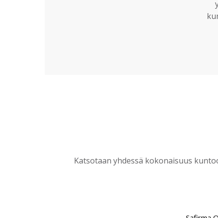
ku
Katsotaan yhdessä kokonaisuus kuntoon
Safirma 