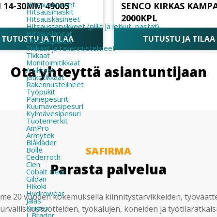
Hitsauskoneet
 14-30MM 49005
SENCO KIRKAS KAMPA
Hitsausmaskit
2000KPL
Hitsauskäsineet
Hitsaustarvikkeet (pillit ja letkut, pastat)
Hitsauslangat
TUTUSTU JA TILAA
TUTUSTU JA TILAA
Hitsauspuikot
Tikkaat ja rakennustelineet
Tikkaat
Monitoimitikkaat
Ota yhteyttä asiantuntijaan
A tikkaat
Jatkotikkaat
Rakennustelineet
Työpukit
Painepesurit
Kuumavesipesuri
Kylmävesipesuri
Tuotemerkit
AmPro
Armytek
Blåkläder
SAFIRMA
Bolle
Cederroth
Clen
Parasta palvelua
Cobalt Gear
Gildan
Hikoki
Hydrowear
e 20 vuoden kokemuksella kiinnitystarvikkeiden, työvaatt
Jalas
Knipex
urvallisuustuotteiden, työkalujen, koneiden ja työtilaratkai
L.Brador