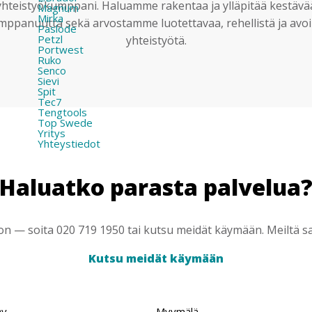
yhteistyökumppani. Haluamme rakentaa ja ylläpitää kestävä
Magnum
Mirka
mppanuutta sekä arvostamme luotettavaa, rehellistä ja avoi
Paslode
Petzl
yhteistyötä.
Portwest
Ruko
Senco
Sievi
Spit
Tec7
Tengtools
Top Swede
Yritys
Yhteystiedot
Haluatko parasta palvelua
 — soita 020 719 1950 tai kutsu meidät käymään. Meiltä saa
Kutsu meidät käymään
Oy
Myymälä