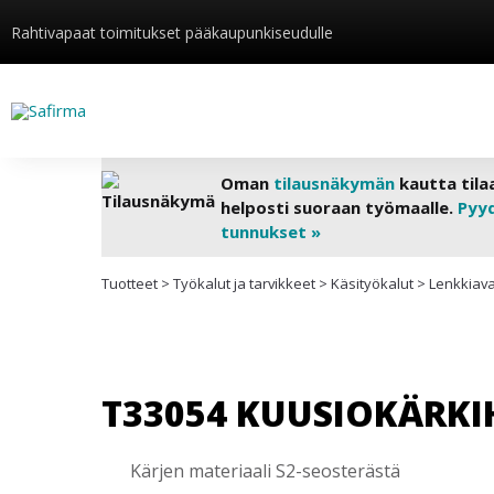
Rahtivapaat toimitukset pääkaupunkiseudulle
Oman
tilausnäkymän
kautta tila
helposti suoraan työmaalle.
Pyy
tunnukset »
Tuotteet
>
Työkalut ja tarvikkeet
>
Käsityökalut
>
Lenkkiava
T33054 KUUSIOKÄRKI
Kärjen materiaali S2-seosterästä