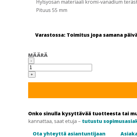
Hylsyosan materiaali kromi-vanadium terästä
Pituus 55 mm
Varastossa: Toimitus jopa samana päiv
MÄÄRÄ
T33054
-
KUUSIOKÄRKIHYLSY
1/2"
14MM
+
määrä
Onko sinulla kysyttävää tuotteesta tai m
kannattaa, saat etuja –
tutustu sopimusasia
Ota yhteyttä asiantuntijaan
Asiaka