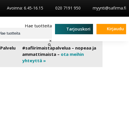
Avoinna: 6.45-16.15
020 7191 950
myynti@safirma.fi
Hae tuotteita
Kirjaudu
Tarjouskori
×
#safiirimaistapalvelua – nopeaa ja
ammattimaista –
ota meihin
yhteyttä »