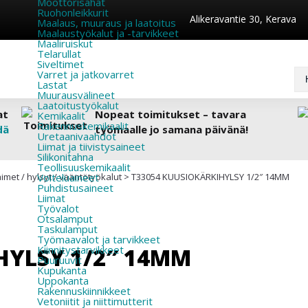
Moottorisahat
Ruohonleikkurit
Alikeravantie 30, Kerava
Maalaus, muuraus ja laatoitus
Maalaustyökalut ja -tarvikkeet
Maaliruiskut
Telarullat
Siveltimet
Varret ja jatkovarret
Lastat
Muurausvälineet
Laatoitustyökalut
at
Nopeat toimitukset – tavara
Kemikaalit
Rakennuskemikaalit
dä
työmaalle jo samana päivänä!
Uretaanivaahdot
Liimat ja tiivistysaineet
Silikonitahna
Teollisuuskemikaalit
imet / hylsyt / vääntötyökalut
Voiteluaineet
>
T33054 KUUSIOKÄRKIHYLSY 1/2″ 14MM
Puhdistusaineet
Liimat
Työvalot
Otsalamput
Taskulamput
Työmaavalot ja tarvikkeet
HYLSY 1/2″ 14MM
Kiinnitys­tarvikkeet
Puuruuvit
Kupukanta
Uppokanta
Rakennuskiinnikkeet
Vetoniitit ja niittimutterit