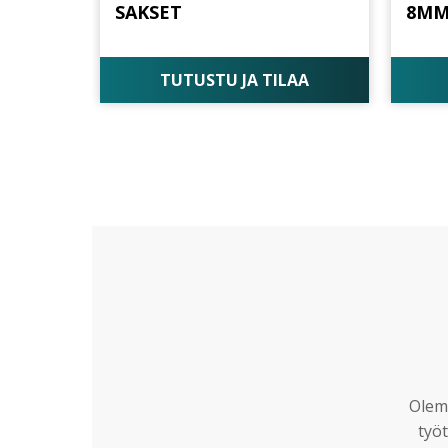
SAKSET
8MM
TUTUSTU JA TILAA
Olemm
työt