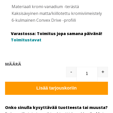
Materiaali kromi-vanadium -terästä
Kaksisävyinen matta/kiillotettu kromiviimeistely
6-kulmainen Convex Drive -profiili
Varastossa: Toimitus jopa samana päivänä!
Toimitustavat
MÄÄRÄ
-
+
T335011 KIRK
Lisää tarjouskoriin
Onko sinulla kysyttävää tuotteesta tai muusta?