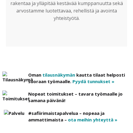
rakentaa ja ylläpitää kestävää kumppanuutta sekä
arvostamme luotettavaa, rehellistä ja avointa
yhteistyötä.
Oman
tilausnäkymän
kautta tilaat helposti
suoraan työmaalle.
Pyydä tunnukset »
Nopeat toimitukset – tavara työmaalle jo
samana päivänä!
#safiirimaistapalvelua – nopeaa ja
ammattimaista –
ota meihin yhteyttä »