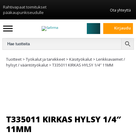
Rahtivapaat toimitukset
Ota yhteyttä
pääkaupunkiseudulle
Kirjaudu
Tuotteet
>
Työkalut ja tarvikkeet
>
Käsityökalut
>
Lenkkiavaimet /
hylsyt / vääntötyökalut
>
T335011 KIRKAS HYLSY 1/4″ 11MM
T335011 KIRKAS HYLSY 1/4″
11MM