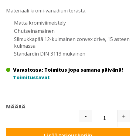
Materiaali kromi-vanadium terästä.
Matta kromiviimeistely
Ohutseinämäinen
Silmukkapää 12-kulmainen convex drive, 15 asteen
kulmassa
Standardin DIN 3113 mukainen
Varastossa: Toimitus jopa samana päivänä!
Toimitustavat
MÄÄRÄ
-
+
T40113 KIIN
Lisää tarjouskoriin