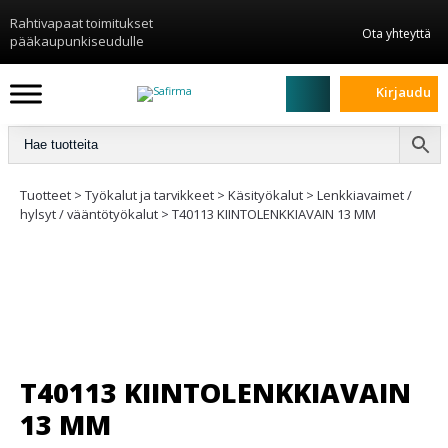
Rahtivapaat toimitukset
Ota yhteyttä
pääkaupunkiseudulle
Kirjaudu
Tuotteet
>
Työkalut ja tarvikkeet
>
Käsityökalut
>
Lenkkiavaimet /
hylsyt / vääntötyökalut
>
T40113 KIINTOLENKKIAVAIN 13 MM
T40113 KIINTOLENKKIAVAIN
13 MM