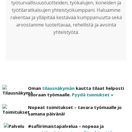
työturvallisuustuotteiden, työkalujen, koneiden ja
työtilaratkaisujen yhteistyökumppani. Haluamme
rakentaa ja ylläpitää kestävää kumppanuutta sekä
arvostamme luotettavaa, rehellistä ja avointa
yhteistyötä.
Oman
tilausnäkymän
kautta tilaat helposti
suoraan työmaalle.
Pyydä tunnukset »
Nopeat toimitukset – tavara työmaalle jo
samana päivänä!
#safiirimaistapalvelua – nopeaa ja