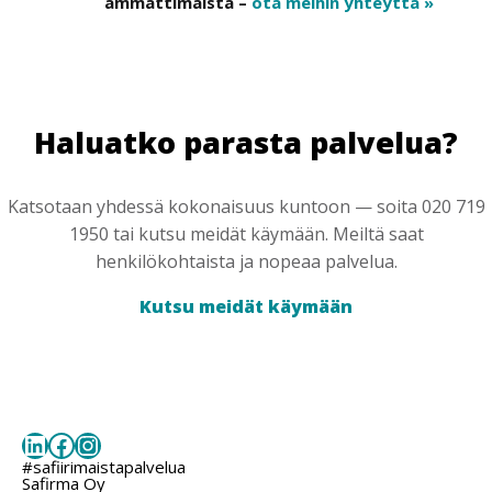
ammattimaista –
ota meihin yhteyttä »
Haluatko parasta palvelua?
Katsotaan yhdessä kokonaisuus kuntoon — soita 020 719
1950 tai kutsu meidät käymään. Meiltä saat
henkilökohtaista ja nopeaa palvelua.
Kutsu meidät käymään
LinkedIn
Facebook
Instagram
#safiirimaistapalvelua
Safirma Oy