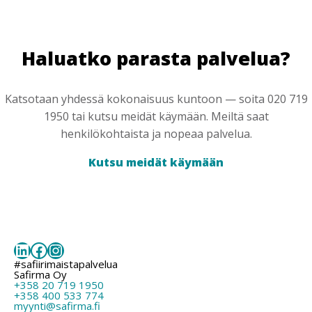
Haluatko parasta palvelua?
Katsotaan yhdessä kokonaisuus kuntoon — soita 020 719
1950 tai kutsu meidät käymään. Meiltä saat
henkilökohtaista ja nopeaa palvelua.
Kutsu meidät käymään
LinkedIn
Facebook
Instagram
#safiirimaistapalvelua
Safirma Oy
+358 20 719 1950
+358 400 533 774
myynti@safirma.fi