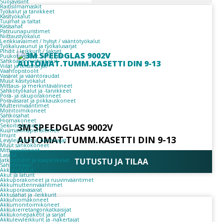
Suojavisiirit
Raitisilmamaskit
Työkalut ja tarvikkeet
Käsityökalut
Tuurnat ja taltat
Käsisahat
Patruunapuristimet
Niittaustyökalut
Lenkkiavaimet / hylsyt / vääntötyökalut
Työkaluvaunut ja työkalusarjat
Pihdit / leikkurit / sakset
Puukot, veitset, varaterät
Sähköasennustyökalut
Viilat ja teräsharjat
Vaahtopistoolit
Vasarat ja vääntöraudat
Muut käsityökalut
Mittaus- ja merkintävälineet
Sähkötyökalut ja -tarvikkeet
Pora- ja iskuporakoneet
Poravasarat ja piikkauskoneet
Mutterinvääntimet
Monitoimikoneet
Sähkösahat
Hiomakoneet
3M SPEEDGLAS 9002V
Sekoituskoneet
Kuumailmapuhaltimet
Imurit
AUTOMAT.TUMM.KASETTI DIN 9-13
Levyleikkurit ja nakertajat
Muut sähkökoneet
Mittausvälineet
Laserit
TUTUSTU JA TILAA
Jatkojohdot ja kaapelikelat
Sähköteippi
Akkutyökalut
Akut ja laturit
Akkuporakoneet ja ruuvinvääntimet
Akkumutterinvääntimet
Akkuporavasarat
Akkusahat ja -leikkurit
Akkuhiomakoneet
Akkumonitoimikoneet
Akkukierretangonkatkaisijat
Akkukonepaketit ja sarjat
Akkulevyleikkurit ja -nakertajat