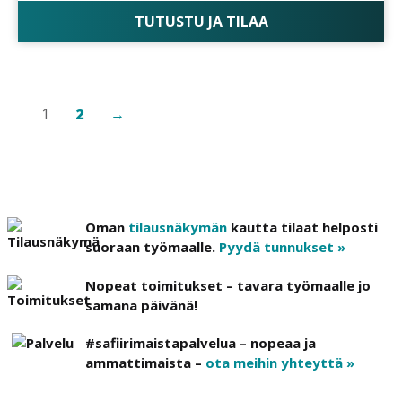
TUTUSTU JA TILAA
1
2
→
Oman
tilausnäkymän
kautta tilaat helposti
suoraan työmaalle.
Pyydä tunnukset »
Nopeat toimitukset – tavara työmaalle jo
samana päivänä!
#safiirimaistapalvelua – nopeaa ja
ammattimaista –
ota meihin yhteyttä »