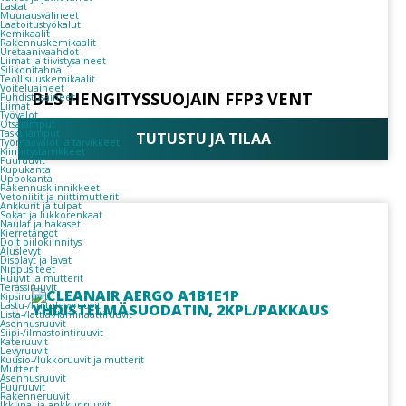
Lastat
Muurausvälineet
Laatoitustyökalut
Kemikaalit
Rakennuskemikaalit
Uretaanivaahdot
Liimat ja tiivistysaineet
Silikonitahna
Teollisuuskemikaalit
Voiteluaineet
BLS HENGITYSSUOJAIN FFP3 VENT
Puhdistusaineet
Liimat
Työvalot
Otsalamput
Taskulamput
TUTUSTU JA TILAA
Työmaavalot ja tarvikkeet
Kiinnitys­tarvikkeet
Puuruuvit
Kupukanta
Uppokanta
Rakennuskiinnikkeet
Vetoniitit ja niittimutterit
Ankkurit ja tulpat
Sokat ja lukkorenkaat
Naulat ja hakaset
Kierretangot
Dolt piilokiinnitys
Aluslevyt
Displayt ja lavat
Nippusiteet
Ruuvit ja mutterit
Terassiruuvit
Kipsiruuvit
Lastu-/kuitulevyruuvit
Lista-/lattia-/laminaattiruuvit
Asennusruuvit
Siipi-/ilmastointiruuvit
Kateruuvit
Levyruuvit
Kuusio-/lukkoruuvit ja mutterit
Mutterit
Asennusruuvit
Puuruuvit
Rakenneruuvit
Ikkuna- ja ankkuriruuvit