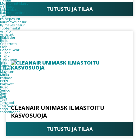
Tikkaat
Monitoimitikkaat
A tikkaat
TUTUSTU JA TILAA
Jatkotikkaat
Rakennustelineet
Työpukit
Painepesurit
Kuumavesipesuri
Kylmävesipesuri
Tuotemerkit
AmPro
Armytek
Blåkläder
Bolle
Cederroth
Clen
Cobalt Gear
Gildan
Hikoki
Hydrowear
Jalas
Knipex
L.Brador
Magnum
Mirka
Paslode
Petzl
Portwest
Ruko
Senco
Sievi
Spit
Tec7
Tengtools
Top Swede
CLEANAIR UNIMASK ILMASTOITU
Yritys
Yhteystiedot
KASVOSUOJA
TUTUSTU JA TILAA