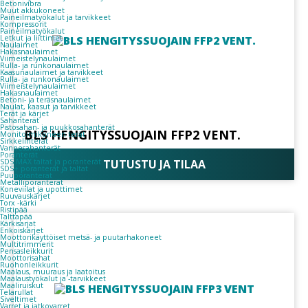
Betonivibra
Muut akkukoneet
Paineilmatyökalut ja tarvikkeet
Kompressorit
Paineilmatyökalut
Letkut ja liittimet
Naulaimet
Hakasnaulaimet
Viimeistelynaulaimet
Rulla- ja runkonaulaimet
Kaasunaulaimet ja tarvikkeet
Rulla- ja runkonaulaimet
Viimeistelynaulaimet
Hakasnaulaimet
Betoni- ja teräsnaulaimet
Naulat, kaasut ja tarvikkeet
Terät ja kärjet
Sahanterät
Pistosahan- ja puukkosahanterät
BLS HENGITYSSUOJAIN FFP2 VENT.
Monitoimikoneen terät
Sirkkelinterät
Vannesahanterät
Poranterät
SDS MAX taltat ja poranterät
TUTUSTU JA TILAA
SDS+ poranterät ja taltat
Puuporanterät
Metalliporanterät
Koneviilat ja upottimet
Ruuvauskärjet
Torx -kärki
Ristipää
Talttapää
Kärkisarjat
Erikoiskärjet
Moottorikäyttöiset metsä- ja puutarhakoneet
Multitrimmerit
Pensasleikkurit
Moottorisahat
Ruohonleikkurit
Maalaus, muuraus ja laatoitus
Maalaustyökalut ja -tarvikkeet
Maaliruiskut
Telarullat
Siveltimet
Varret ja jatkovarret